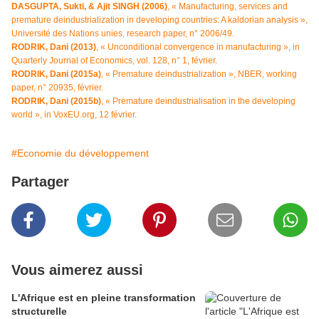
D
ASGUPTA, Sukti, & Ajit SINGH (2006)
, « Manufacturing, services and
premature deindustrialization in developing countries: A kaldorian analysis »,
Université des Nations unies, research paper, n° 2006/49.
R
ODRIK, Dani (2013)
, « Unconditional convergence in manufacturing », in
Quarterly Journal of Economics, vol. 128, n° 1, février.
R
ODRIK, Dani (2015a)
, « Premature deindustrialization », NBER, working
paper, n° 20935, février.
RODRIK, Dani (2015b)
, « Premature deindustrialisation in the developing
world », in VoxEU.org, 12 février.
#Economie du développement
Partager
Vous aimerez aussi
L'Afrique est en pleine transformation
structurelle