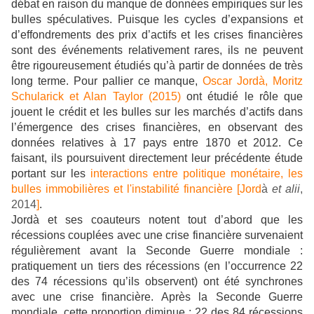
débat en raison du manque de données empiriques sur les
bulles spéculatives. Puisque les cycles d’expansions et
d’effondrements des prix d’actifs et les crises financières
sont des événements relativement rares, ils ne peuvent
être rigoureusement étudiés qu’à partir de données de très
long terme. Pour pallier ce manque,
Oscar Jordà, Moritz
Schularick et Alan Taylor (2015)
ont étudié le rôle que
jouent le crédit et les bulles sur les marchés d’actifs dans
l’émergence des crises financières, en observant des
données relatives à 17 pays entre 1870 et 2012. Ce
faisant, ils poursuivent directement leur précédente étude
portant sur les
interactions entre politique monétaire, les
bulles immobilières et l'instabilité financière
[Jord
à
et alii
,
2014
]
.
Jordà et ses coauteurs notent tout d’abord que les
récessions couplées avec une crise financière survenaient
régulièrement avant la Seconde Guerre mondiale :
pratiquement un tiers des récessions (en l’occurrence 22
des 74 récessions qu’ils observent) ont été synchrones
avec une crise financière. Après la Seconde Guerre
mondiale, cette proportion diminue : 22 des 84 récessions