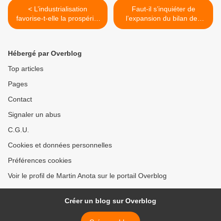
< L’industrialisation
Faut-il s’inquiéter de
favorise-t-elle la prospérité
l’expansion du bilan des
à long terme ?
banques centrales ?
Quelques enseignements
de l'Histoire >
Hébergé par Overblog
Top articles
Pages
Contact
Signaler un abus
C.G.U.
Cookies et données personnelles
Préférences cookies
Voir le profil de Martin Anota sur le portail Overblog
Créer un blog sur Overblog