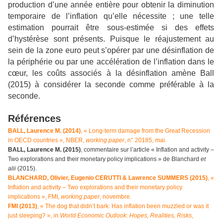
production d’une année entière pour obtenir la diminution
temporaire de l’inflation qu’elle nécessite ; une telle
estimation pourrait être sous-estimée si des effets
d’hystérèse sont présents. Puisque le réajustement au
sein de la zone euro peut s’opérer par une désinflation de
la périphérie ou par une accélération de l’inflation dans le
cœur, les coûts associés à la désinflation amène Ball
(2015) à considérer la seconde comme préférable à la
seconde.
Références
BALL, Laurence M. (2014)
, « Long-term damage from the Great Recession
in OECD countries », NBER,
working paper
, n° 20185, mai.
BALL, Laurence M. (2015)
, commentaire sur l’article « Inflation and activity –
Two explorations and their monetary policy implications » de Blanchard
et
alii
(2015).
BLANCHARD, Olivier, Eugenio CERUTTI & Lawrence SUMMERS (2015)
, «
Inflation and activity – Two explorations and their monetary policy
implications », FMI,
working paper
, novembre.
FMI (2013)
, « The dog that didn’t bark: Has inflation been muzzled or was it
just sleeping? », in
World Economic Outlook: Hopes, Realities, Risks
,