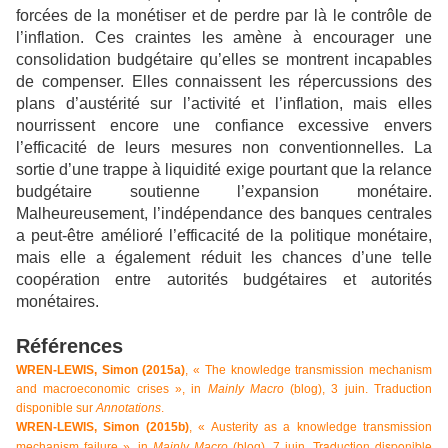
forcées de la monétiser et de perdre par là le contrôle de
l’inflation. Ces craintes les amène à encourager une
consolidation budgétaire qu’elles se montrent incapables
de compenser. Elles connaissent les répercussions des
plans d’austérité sur l’activité et l’inflation, mais elles
nourrissent encore une confiance excessive envers
l’efficacité de leurs mesures non conventionnelles. La
sortie d’une trappe à liquidité exige pourtant que la relance
budgétaire soutienne l’expansion monétaire.
Malheureusement, l’indépendance des banques centrales
a peut-être amélioré l’efficacité de la politique monétaire,
mais elle a également réduit les chances d’une telle
coopération entre autorités budgétaires et autorités
monétaires.
Références
WREN-LEWIS, Simon (2015a)
, « The knowledge transmission mechanism
and macroeconomic crises », in
Mainly Macro
(blog), 3 juin.
Traduction
disponible sur
Annotations
.
WREN-LEWIS, Simon (2015b)
, « Austerity as a knowledge transmission
Traduction disponible
mechanism failure », in
Mainly Macro
(blog), 7 juin.