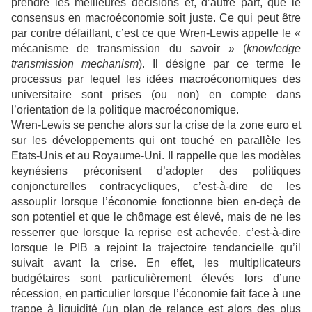
prendre les meilleures décisions et, d’autre part, que le
consensus en macroéconomie soit juste. Ce qui peut être
par contre défaillant, c’est ce que Wren-Lewis appelle le «
mécanisme de transmission du savoir » (
knowledge
transmission mechanism
). Il désigne par ce terme le
processus par lequel les idées macroéconomiques des
universitaire sont prises (ou non) en compte dans
l’orientation de la politique macroéconomique.
Wren-Lewis se penche alors sur la crise de la zone euro et
sur les développements qui ont touché en parallèle les
Etats-Unis et au Royaume-Uni. Il rappelle que les modèles
keynésiens préconisent d’adopter des politiques
conjoncturelles contracycliques, c’est-à-dire de les
assouplir lorsque l’économie fonctionne bien en-deçà de
son potentiel et que le chômage est élevé, mais de ne les
resserrer que lorsque la reprise est achevée, c’est-à-dire
lorsque le PIB a rejoint la trajectoire tendancielle qu’il
suivait avant la crise. En effet, les multiplicateurs
budgétaires sont particulièrement élevés lors d’une
récession, en particulier lorsque l’économie fait face à une
trappe à liquidité (un plan de relance est alors des plus