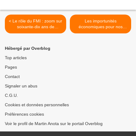
< Le rôle du FMI : zoom sur
Les importunités
soixante-dix ans de
économiques pour nos
mutations
petits-enfants… Genèse de
l’hypothèse de la stagnation
séculaire >
Hébergé par Overblog
Top articles
Pages
Contact
Signaler un abus
C.G.U.
Cookies et données personnelles
Préférences cookies
Voir le profil de Martin Anota sur le portail Overblog