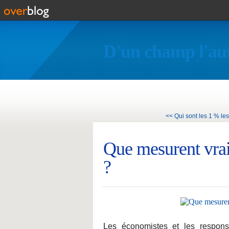
D'un champ l'au
<< Qui sont les 1 % les 
Que mesurent vrai
?
Les économistes et les responsa