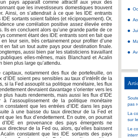
i un pays apparaît comme attractif aux yeux des
 étonnant que les investisseurs domestiques trouvent
Oc
er. Ainsi, on s’attendrait à ce que les IDE entrants
 IDE sortants soient faibles (et réciproquement). Or,
Ao
idence une corrélation positive assez élevée entre
s. Ils en concluent alors qu’une grande partie de ce
Ju
ys comment étant des IDE entrants sont en fait que
 en leur sein, très certainement pour profiter d’une
Ma
ont en fait un tout autre pays pour destination finale.
gtemps, aussi bien par les statisticiens travaillant
Av
s publiques elles-mêmes, mais Blanchard et Acalin
n bien plus large qu’attendu.
e capitaux, notamment des flux de portefeuille, on
ux d’IDE soient peu sensibles au taux d’intérêt de la
Arti
, si la Fed assouplit sa politique monétaire, les flux
 d’endettement devraient davantage s’orienter vers les
de plus hauts rendements, mais aussi les flux d’IDE
Soute
r à l’assouplissement de la politique monétaire
pas r
in constatent que les entrées d’IDE dans les pays
uite à une baisse du taux directeur de la Fed et
La co
que les flux d’endettement. En outre, on pourrait
sur l
es d’IDE en provenance des pays émergents ne
ux directeur de la Fed ou, alors, qu’elles baissent
Le co
t Acalin constatent que les IDE sortants des pays
inter