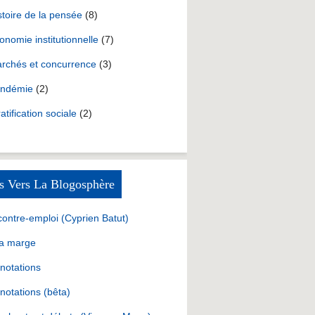
stoire de la pensée
(8)
onomie institutionnelle
(7)
rchés et concurrence
(3)
ndémie
(2)
ratification sociale
(2)
s Vers La Blogosphère
contre-emploi (Cyprien Batut)
la marge
notations
notations (bêta)