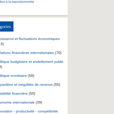
ction à la macroéconomie
gories
oissance et fluctuations économiques
15)
lations financières internationales
(70)
litique budgétaire et endettement public
9)
litique monétaire
(58)
partition et inégalités de revenus
(55)
stabilité financière
(50)
onomie internationale
(39)
novation - productivité - compétitivité