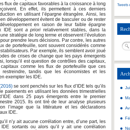
s flux de capitaux favorables à la croissance à long
Tweets 
oivent. En effet, ils permettent à ces derniers
duction en utilisant l’épargne étrangère. Ainsi, les
 en développement évitent de basculer ou de rester
développement en raison de leur faible épargne
Rech
lux IDE sont
a priori
relativement stables, dans la
 une stratégie de long terme et observent l’évolution
ur prendre leurs décisions. Par contre, les autres
lux de portefeuille, sont souvent considérés comme
déstabilisateurs. Par exemple, ils semblent avoir joué
sodes de crises de change que les pays émergents
i, lorsqu’il est question de contrôles des capitaux,
 capitaux comme les flux de portefeuille que ces
restreindre, tandis que les économistes et les
Arch
 en exempter les IDE.
 (2016)
se sont penchés sur les flux d’IDE tels qu’ils
Ju
 paiements en utilisant les données trimestrielles
s d’IDE dans 25 pays émergents entre le premier
Ma
mestre 2015. Ils ont tiré de leur analyse plusieurs
on l’image que la littérature et les déclarations
Av
 aux IDE.
Fé
u’il n’y ait aucune corrélation entre, d’une part, les
s IDE sortants ou alors qu’il y ait une corrélation
No