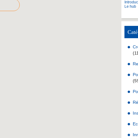
Introdu
Le hub
Caté
Cr
(1
Re
Po
(5
Po
Ré
In
Ec
In