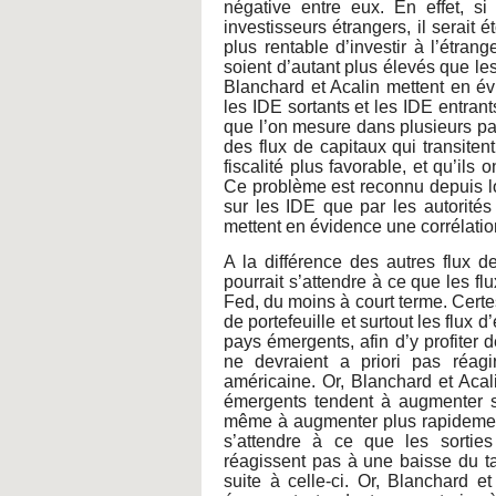
négative entre eux. En effet, s
investisseurs étrangers, il serait
plus rentable d’investir à l’étrang
soient d’autant plus élevés que les
Blanchard et Acalin mettent en év
les IDE sortants et les IDE entrant
que l’on mesure dans plusieurs pa
des flux de capitaux qui transitent
fiscalité plus favorable, et qu’ils 
Ce problème est reconnu depuis lon
sur les IDE que par les autorité
mettent en évidence une corrélatio
A la différence des autres flux d
pourrait s’attendre à ce que les fl
Fed, du moins à court terme. Certes
de portefeuille et surtout les flux
pays émergents, afin d’y profiter 
ne devraient a priori pas réagi
américaine. Or, Blanchard et Acal
émergents tendent à augmenter s
même à augmenter plus rapidement 
s’attendre à ce que les sorti
réagissent pas à une baisse du ta
suite à celle-ci. Or, Blanchard e