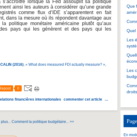
s’accroître lorsque la Fed assouplit sa politique
Que f
nent ainsi les auteurs à considérer qu’une grande
egistrés comme flux d’IDE s’apparentent en fait
amér
nt, dans la mesure où ils répondent davantage aux
Comme
a politique monétaire américaine plutôt qu’aux
es pays qui les génèrent et des pays qui les
Quel 
Les é
systè
Quell
écon
ACALIN (2016)
, « What does measured FDI actually measure? »,
Les 
budgé
Comme
Repost
0
droit
elations financières internationales
commenter cet article
…
Page
plus...
Comment la politique budgétaire... >>
En mode