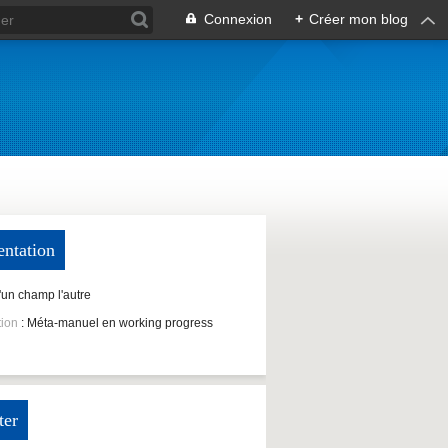
Connexion
+
Créer mon blog
entation
D'un champ l'autre
tion
: Méta-manuel en working progress
ter