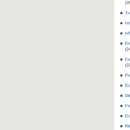
(3
Tr
In
Inf
En
(2
Co
(2
Po
Ec
Dé
Fi
Ec
Ré