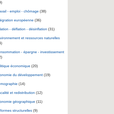
9)
avail - emploi - chômage
(38)
tégration européenne
(36)
lation - déflation - désinflation
(31)
vironnement et ressources naturelles
4)
nsommation - épargne - investissement
2)
litique économique
(20)
onomie du développement
(19)
mographie
(14)
scalité et redistribution
(12)
onomie géographique
(11)
formes structurelles
(9)