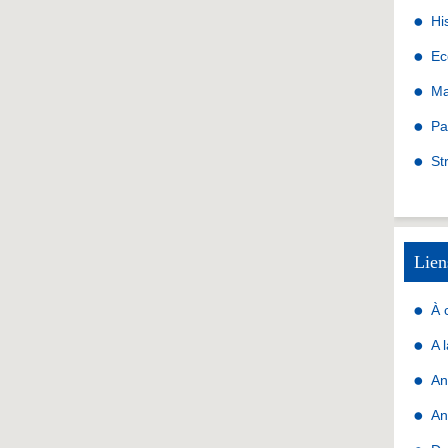
Hi
Ec
Ma
Pa
St
Lien
À 
A 
An
An