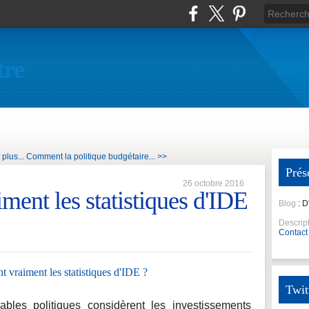
tre
plus...
Comment la politique budgétaire... >>
Prés
26 octobre 2016
ment les statistiques d'IDE
Blog
: 
Descrip
Contact
Twit
bles politiques considèrent les investissements