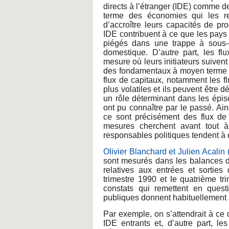
directs à l’étranger (IDE) comme de
terme des économies qui les reç
d’accroître leurs capacités de pro
IDE contribuent à ce que les pays
piégés dans une trappe à sous-
domestique. D’autre part, les f
mesure où leurs initiateurs suivent
des fondamentaux à moyen terme po
flux de capitaux, notamment les f
plus volatiles et ils peuvent être 
un rôle déterminant dans les épi
ont pu connaître par le passé. Ains
ce sont précisément des flux de
mesures cherchent avant tout à 
responsables politiques tendent à
Olivier Blanchard et Julien Acalin
sont mesurés dans les balances de
relatives aux entrées et sortie
trimestre 1990 et le quatrième tri
constats qui remettent en questi
publiques donnent habituellement
Par exemple, on s’attendrait à ce q
IDE entrants et, d’autre part, le