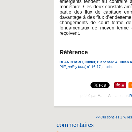
émergents tendent au contraire à 
monétaire. Ces deux constats amè
partie des flux de capitaux enr
davantage à des flux d’endetteme
changements de court terme de l
fondamentaux de moyen terme d
reçoivent.
Référence
BLANCHARD, Olivier, Blanchard & Julien 
PIIE,
policy brief
, n° 16-17, octobre.
publié par Martin Anota
-
dans
R
<< Qui sont les 1 % les 
commentaires