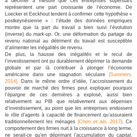
à décliner à mesure que ces entreprises superstars
représentent une part croissante de l’économie. De
Loecker et Eeckhout tendent à confirmer cette hypothèse «
postkeynésienne » : l’étude des données empiriques
montre que la part du travail a bien suivi l’évolution
(inverse) du
mark-up
. Or, une déformation du partage du
revenu national au détriment du travail est susceptible
d’alimenter les inégalités de revenu.
De plus, la hausse des inégalités et le recul de
l’investissement ont pu durablement déprimer la demande
globale et par là contribuer à plonger l’économie
américaine dans une stagnation séculaire
[Summers,
2014].
Dans le même ordre d’idée, l’accroissement du
pouvoir de marché des firmes peut expliquer pourquoi
l’épargne de ces dernières a explosé, aussi bien
relativement au PIB que relativement aux dépenses
d’investissement, au point que les entreprises endossent
le rôle d'agents à capacité de financement qu'assuraient
traditionnellement les ménages
[Chen
et alii
, 2017]
. Ce
comportement des firmes nuit à la croissance à long terme,
ne serait-ce qu'en déprimant l'accumulation du capital.