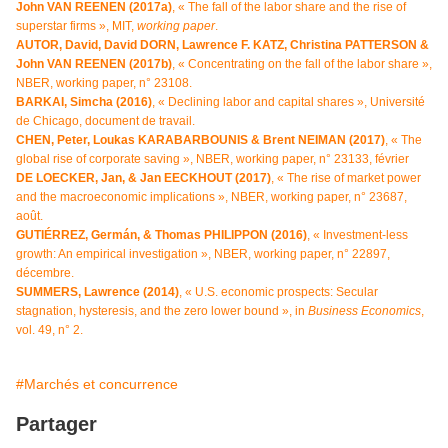
John VAN REENEN (2017a)
, « The fall of the labor share and the rise of
superstar firms », MIT,
working paper
.
AUTOR, David, David DORN, Lawrence F. KATZ, Christina PATTERSON &
John VAN REENEN (2017b)
, « Concentrating on the fall of the labor share »,
NBER, working paper, n° 23108.
BARKAI, Simcha (2016)
, « Declining labor and capital shares », Université
de Chicago, document de travail.
CHEN, Peter, Loukas KARABARBOUNIS & Brent NEIMAN (2017)
, « The
global rise of corporate saving », NBER, working paper, n° 23133, février
DE LOECKER, Jan, & Jan EECKHOUT (2017)
, « The rise of market power
and the macroeconomic implications », NBER, working paper, n° 23687,
août.
GUTIÉRREZ, Germán, & Thomas PHILIPPON (2016)
, « Investment-less
growth: An empirical investigation », NBER, working paper, n° 22897,
décembre.
SUMMERS, Lawrence (2014)
, « U.S. economic prospects: Secular
stagnation, hysteresis, and the zero lower bound », in
Business Economics
,
vol. 49, n° 2.
#Marchés et concurrence
Partager