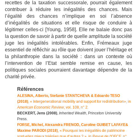
recettes de la taxation successorale, pourrait également
contribuer à réduire les inégalités des chances. Mais
l’égalité des chances n’implique en soi l’absence
d’inégalités de situations et elle risque de conduire à
légitimer celles-ci [Young, 1958]. Elle ne balaie donc pas
la question de savoir à partir de quelle amplitude la société
juge les inégalités intolérables. Enfin, Frémeaux juge
essentiel de réfléchir au rôle que doivent jouer l’héritage et
la philanthropie dans la société : dans un contexte où
l’intervention de l’Etat semble remise en cause, les
politiques sociales pourraient davantage dépendre de la
charité privée.
Références
ALESINA, Alberto, Stefanie STANTCHEVA & Edoardo TESO
(2018)
, « Intergenerational mobility and support for redistribution», in
American Economic Review
, vol. 108, n° 2.
BECKERT, Jens (2008)
,
Inherited Wealth
, Princeton University
Press.
FORSE, Michel, Alexandra FRENOD, Caroline GUIBET LAFAYE&
Maxime PARODI (2018)
, « Pourquoi les inégalités de patrimoine
sont-elles mieux tolérées que d’autres ? », in
Revue de l'OFCE
, n°