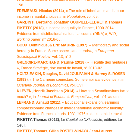
156.
FREMEAUX, Nicolas (2014)
, « The role of inheritance and labour
income in marital choices », in
Population
, vol. 69.
GARBINTI, Bertrand, Jonathan GOUPILLE-LEBRET & Thomas
PIKETTY (2018)
, « Income inequality in France, 1900-2014:
Evidence from distributional national accounts (DINA) », WID,
working paper
, n° 2016-05.
GOUX, Dominique, & Eric MAURIN (1997)
, « Meritocracy and social
heredity in France: Some aspects and trends», in
European
Sociological Review
, vol. 13, n° 2.
GREGOIRE-MARCHAND, Pauline (2018)
, « Fiscalité des héritages
», France Stratégie, document de travail, n° 2018-02.
HOLTZ-EAKIN, Douglas, David JOULFAIAN & Harvey S. ROSEN
(1993)
, « The Carnegie conjecture: Some empirical evidence », in
Quarterly Journal of Economics
, vol. CVIII.
KLEVEN, Henrik Jacobsen (2014)
, « How can Scandinavians tax so
much? », in
Journal of Economic Perspectives
, vol. n°4, automne.
LEFRAND, Arnaud (2011)
, « Educational expansion, earnings
compressionand changes in intergenerational economic mobility:
Evidence from French cohorts, 1931-1976 », document de travail.
PIKETTY, Thomas (2013)
,
Le Capital au XXIe siècle
, éditions Le
Seuil.
PIKETTY, Thomas, Gilles POSTEL-VINAY& Jean-Laurent