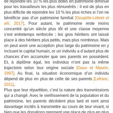
de rejoindre les 10 % les plus dotés en patrimoine diminue
pour les travailleurs les plus rémunérés : il est de plus en
plus difficile de rejoindre les 10 % les plus riches si l’on ne
bénéficie pas d’un patrimoine familial
[Goupille-Lebret
et
alii
, 2017]
. Pour autant, le patrimoine reste moins
concentré qu’un siècle plus tôt et une classe moyenne
s’est entretemps renforcée : les gros héritiers ont laissé
place à des héritiers plus petits, mais plus nombreux. Mais
on peut avoir une acception plus large du patrimoine en y
incluant le capital humain, or un individu a d’autant plus de
chances d’en accumuler que ses parents en possèdent.
Et, à diplôme égal, les individus n’ont pas la même
trajectoire selon leur origine sociale
[Goux et Maurin,
1997]
. Au final, la situation économique d’un individu
dépend de plus en plus de celle de ses parents
[Lefranc,
2011]
.
Plus que leur répartition, c’est la nature des transmissions
qui a changé. Avec le vieillissement de la population et du
patrimoine, les parents décèdent plus tard et sont ainsi
davantage incités à transmettre au cours de leur vivant, si
bien que les donations prennent une place de plus en plus