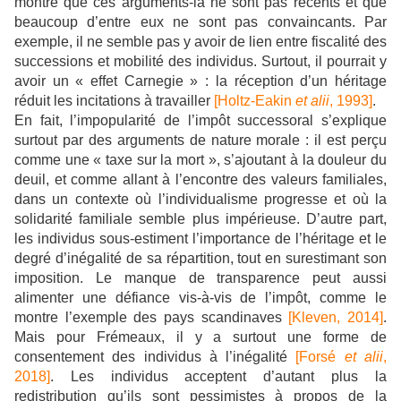
montre que ces arguments-là ne sont pas récents et que
beaucoup d’entre eux ne sont pas convaincants. Par
exemple, il ne semble pas y avoir de lien entre fiscalité des
successions et mobilité des individus. Surtout, il pourrait y
avoir un « effet Carnegie » : la réception d’un héritage
réduit les incitations à travailler
[Holtz-Eakin
et alii
, 1993]
.
En fait, l’impopularité de l’impôt successoral s’explique
surtout par des arguments de nature morale : il est perçu
comme une « taxe sur la mort », s’ajoutant à la douleur du
deuil, et comme allant à l’encontre des valeurs familiales,
dans un contexte où l’individualisme progresse et où la
solidarité familiale semble plus impérieuse. D’autre part,
les individus sous-estiment l’importance de l’héritage et le
degré d’inégalité de sa répartition, tout en surestimant son
imposition. Le manque de transparence peut aussi
alimenter une défiance vis-à-vis de l’impôt, comme le
montre l’exemple des pays scandinaves
[Kleven, 2014]
.
Mais pour Frémeaux, il y a surtout une forme de
consentement des individus à l’inégalité
[Forsé
et alii
,
2018]
. Les individus acceptent d’autant plus la
redistribution qu’ils sont pessimistes à propos de la