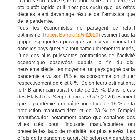
D’après son analyse, le rebond suite à l’épidémie a
été plutôt rapide et il n'est pas exclu que les effets
décelés aient davantage résulté de l’armistice que
de la pandémie.
Tous les économistes ne partagent ce relatif
optimisme.
Robert Barro
et alii
(2020)
estiment que la
grippe espagnole a provoqué, au niveau mondial et
dans les pays qu’elle a tout particulièrement touchés,
l’une des plus puissantes contractions de l’activité
économique observées depuis la fin du dix-
neuvième siècle : en moyenne, un pays gagné par la
pandémie a vu son PIB et sa consommation chuter
respectivement de 6 et 8 %. Selon leurs estimations,
le PIB américain aurait chuté de 1,5 %. Dans le cas
des Etats-Unis, Sergio Correia
et alii
(2020) estiment
que la pandémie a entraîné une chute de 18 % de la
production manufacturière et de 23 % de l'emploi
manufacturier, notamment parce que certaines des
villes clés pour l'industrie manufacturière ont
présenté les taux de mortalité les plus élevés. Les
effets de la pandémie aurait été selon eux durables ;