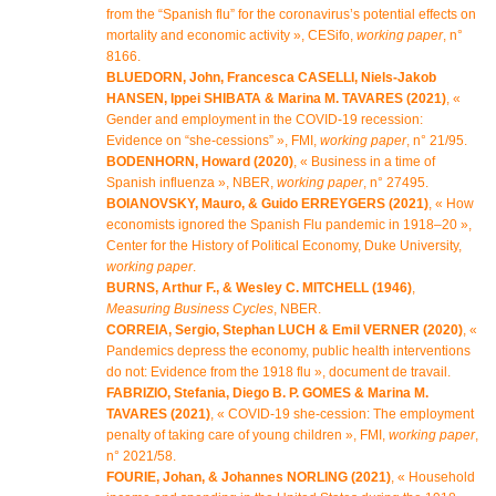
from the “Spanish flu” for the coronavirus’s potential effects on
mortality and economic activity », CESifo,
working paper
, n°
8166.
BLUEDORN, John, Francesca CASELLI, Niels-Jakob
HANSEN, Ippei SHIBATA & Marina M. TAVARES (2021)
, «
Gender and employment in the COVID-19 recession:
Evidence on “she-cessions” », FMI,
working paper
, n° 21/95.
BODENHORN, Howard (2020)
, « Business in a time of
Spanish influenza », NBER,
working paper
, n° 27495.
BOIANOVSKY, Mauro, & Guido ERREYGERS (2021)
, « How
economists ignored the Spanish Flu pandemic in 1918–20 »,
Center for the History of Political Economy, Duke University,
working paper
.
BURNS, Arthur F., & Wesley C. MITCHELL (1946)
,
Measuring Business Cycles
, NBER.
CORREIA, Sergio, Stephan LUCH & Emil VERNER (2020)
, «
Pandemics depress the economy, public health interventions
do not: Evidence from the 1918 flu », document de travail.
FABRIZIO, Stefania, Diego B. P. GOMES & Marina M.
TAVARES (2021)
, « COVID-19 she-cession: The employment
penalty of taking care of young children », FMI,
working paper
,
n° 2021/58.
FOURIE, Johan, & Johannes NORLING (2021)
, « Household