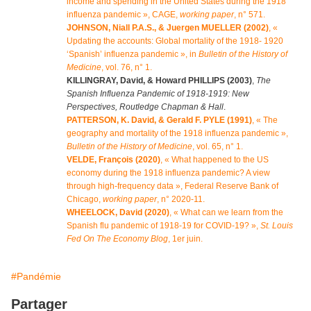
income and spending in the United States during the 1918
influenza pandemic », CAGE,
working paper
, n° 571.
JOHNSON, Niall P.A.S., & Juergen MUELLER (2002)
, «
Updating the accounts: Global mortality of the 1918- 1920
‘Spanish’ influenza pandemic », in
Bulletin of the History of
Medicine
, vol. 76, n° 1.
KILLINGRAY, David, & Howard PHILLIPS (2003)
,
The
Spanish Influenza Pandemic of 1918-1919: New
Perspectives, Routledge Chapman & Hall
.
PATTERSON, K. David, & Gerald F. PYLE (1991)
, « The
geography and mortality of the 1918 influenza pandemic »,
Bulletin of the History of Medicine
, vol. 65, n° 1.
VELDE, François (2020)
, « What happened to the US
economy during the 1918 influenza pandemic? A view
through high-frequency data », Federal Reserve Bank of
Chicago,
working paper
, n° 2020-11.
WHEELOCK, David (2020)
, « What can we learn from the
Spanish flu pandemic of 1918-19 for COVID-19? »,
St. Louis
Fed On The Economy Blog
, 1er juin.
#Pandémie
Partager