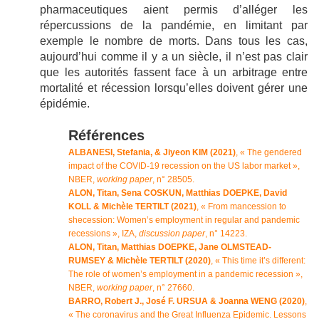
pharmaceutiques aient permis d’alléger les
répercussions de la pandémie, en limitant par
exemple le nombre de morts. Dans tous les cas,
aujourd’hui comme il y a un siècle, il n’est pas clair
que les autorités fassent face à un arbitrage entre
mortalité et récession lorsqu’elles doivent gérer une
épidémie.
Références
ALBANESI, Stefania, & Jiyeon KIM (2021)
, « The gendered
impact of the COVID-19 recession on the US labor market »,
NBER,
working paper
, n° 28505.
ALON, Titan, Sena COSKUN, Matthias DOEPKE, David
KOLL & Michèle TERTILT (2021)
, « From mancession to
shecession: Women’s employment in regular and pandemic
recessions », IZA,
discussion paper
, n° 14223.
ALON, Titan, Matthias DOEPKE, Jane OLMSTEAD-
RUMSEY & Michèle TERTILT (2020)
, « This time it’s different:
The role of women’s employment in a pandemic recession »,
NBER,
working paper
, n° 27660.
BARRO, Robert J., José F. URSUA & Joanna WENG (2020)
,
« The coronavirus and the Great Influenza Epidemic. Lessons