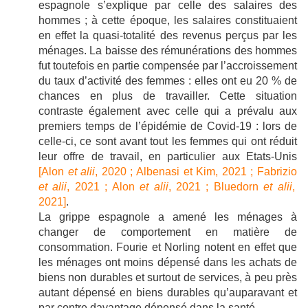
espagnole s’explique par celle des salaires des
hommes ; à cette époque, les salaires constituaient
en effet la quasi-totalité des revenus perçus par les
ménages. La baisse des rémunérations des hommes
fut toutefois en partie compensée par l’accroissement
du taux d’activité des femmes : elles ont eu 20 % de
chances en plus de travailler. Cette situation
contraste également avec celle qui a prévalu aux
premiers temps de l’épidémie de Covid-19 : lors de
celle-ci, ce sont avant tout les femmes qui ont réduit
leur offre de travail, en particulier aux Etats-Unis
[Alon
et alii
, 2020 ; Albenasi et Kim, 2021 ; Fabrizio
et alii
, 2021 ;
Alon
et alii
, 2021 ; Bluedorn
et alii
,
2021]
.
La grippe espagnole a amené les ménages à
changer de comportement en matière de
consommation. Fourie et Norling notent en effet que
les ménages ont moins dépensé dans les achats de
biens non durables et surtout de services, à peu près
autant dépensé en biens durables qu’auparavant et
par contre davantage dépensé dans la santé.