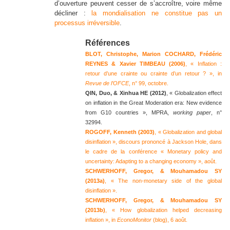
d’ouverture peuvent cesser de s’accroître, voire même
décliner :
la mondialisation ne constitue pas un
processus irréversible
.
Références
BLOT, Christophe, Marion COCHARD, Frédéric
REYNES & Xavier TIMBEAU (2006)
, « Inflation :
retour d’une crainte ou crainte d’un retour ? », in
Revue de l’OFCE
, n° 99, octobre.
QIN, Duo, & Xinhua HE (2012)
, « Globalization effect
on inflation in the Great Moderation era: New evidence
from G10 countries », MPRA,
working paper
, n°
32994.
ROGOFF,
Kenneth (2003)
, « Globalization and global
disinflation », discours prononcé à Jackson Hole, dans
le cadre de la conférence « Monetary policy and
uncertainty: Adapting to a changing economy », août.
SCHWERHOFF,
Gregor, & Mouhamadou SY
(2013a)
, « The non-monetary side of the global
disinflation ».
SCHWERHOFF, Gregor, & Mouhamadou SY
(2013b)
, « How globalization helped decreasing
inflation », in
EconoMonitor
(blog), 6 août.