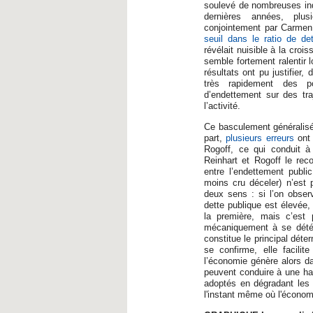
soulevé de nombreuses inq
dernières années, plus
conjointement par Carmen 
seuil dans le ratio de de
révélait nuisible à la cro
semble fortement ralentir 
résultats ont pu justifier
très rapidement des pol
d’endettement sur des tra
l’activité.
Ce basculement généralisé d
part,
plusieurs erreurs
ont 
Rogoff, ce qui conduit à
Reinhart et Rogoff le rec
entre l’endettement publi
moins cru déceler) n’est p
deux sens : si l’on obser
dette publique est élevée,
la première, mais c’est 
mécaniquement à se détéri
constitue le principal déte
se confirme, elle facilit
l’économie génère alors dav
peuvent conduire à une hau
adoptés en dégradant les 
l'instant même où l'économ