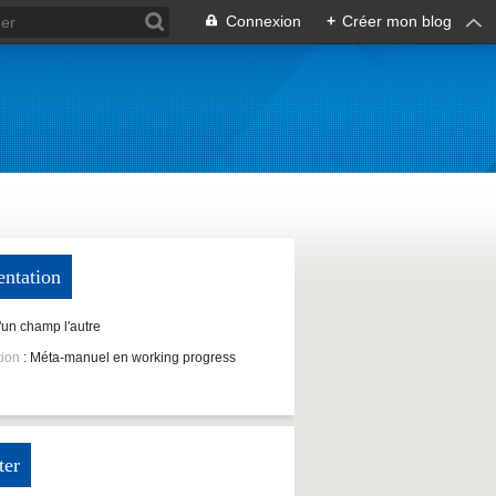
Connexion
+
Créer mon blog
entation
D'un champ l'autre
tion
: Méta-manuel en working progress
ter