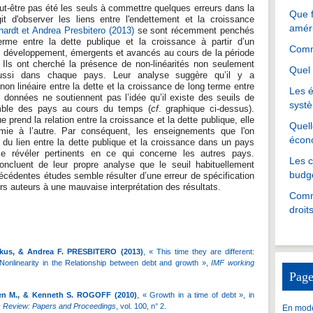
eut-être pas été les seuls à commettre quelques erreurs dans la
Que f
git d'observer les liens entre l'endettement et la croissance
amér
ardt et Andrea Presbitero (2013)
se sont récemment penchés
erme entre la dette publique et la croissance à partir d’un
Comme
n développement, émergents et avancés au cours de la période
 Ils ont cherché la présence de non-linéarités non seulement
Quel 
ussi dans chaque pays. Leur analyse suggère qu’il y a
non linéaire entre la dette et la croissance de long terme entre
Les é
 données ne soutiennent pas l’idée qu’il existe des seuils de
systè
ble des pays au cours du temps (
cf
. graphique ci-dessus).
e prend la relation entre la croissance et la dette publique, elle
Quell
mie à l’autre. Par conséquent, les enseignements que l'on
écon
e du lien entre la dette publique et la croissance dans un pays
 révéler pertinents en ce qui concerne les autres pays.
Les 
oncluent de leur propre analyse que le seuil habituellement
budgé
cédentes études semble résulter d’une erreur de spécification
rs auteurs à une mauvaise interprétation des résultats.
Comme
droit
us, & Andrea F. PRESBITERO (2013)
, « This time they are different:
Nonlinearity in the Relationship between debt and growth »,
IMF working
Page
n M., & Kenneth S. ROGOFF (2010)
, « Growth in a time of debt », in
 Review: Papers and Proceedings
, vol. 100, n° 2.
En mode