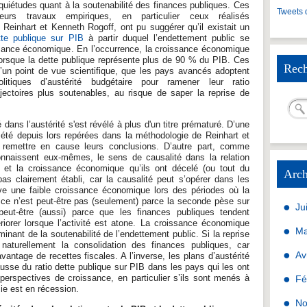
uiétudes quant à la soutenabilité des finances publiques. Ces
Tweets 
ieurs travaux empiriques, en particulier ceux réalisés
Reinhart et Kenneth Rogoff, ont pu suggérer qu’il existait un
tte publique sur PIB
à partir duquel l’endettement public se
issance économique. En l’occurrence, la croissance économique
lorsque la dette publique représente plus de 90 % du PIB. Ces
Rech
, d’un point de vue scientifique, que les pays avancés adoptent
itiques d’austérité budgétaire pour ramener leur ratio
jectoires plus soutenables, au risque de saper la reprise de
ans l’austérité s'est révélé à plus d'un titre prématuré. D’une
été depuis lors repérées dans la méthodologie de Reinhart et
 remettre en cause leurs conclusions. D’autre part, comme
onnaissent eux-mêmes, le sens de causalité dans la relation
c et la croissance économique qu’ils ont décelé (ou tout du
Arch
as clairement établi, car la causalité peut s’opérer dans les
ve une faible croissance économique lors des périodes où la
 ce n’est peut-être pas (seulement) parce la seconde pèse sur
Ju
peut-être (aussi) parce que les finances publiques tendent
orer lorsque l’activité est atone. La croissance économique
Ma
rminant de la soutenabilité de l’endettement public. Si la reprise
e naturellement la consolidation des finances publiques, car
Av
antage de recettes fiscales. A l’inverse, les plans d’austérité
sse du ratio dette publique sur PIB dans les pays qui les ont
perspectives de croissance, en particulier s’ils sont menés à
Fé
ie est en récession.
No