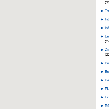
(3
Tr
In
Inf
En
(2
Co
(2
Po
Ec
Dé
Fi
Ec
Ré