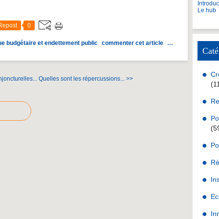
Introdu
Le hub
Repost
0
que budgétaire et endettement public
commenter cet article
…
Caté
Cr
joncturelles...
Quelles sont les répercussions... >>
(1
Re
Po
(5
Po
Ré
In
Ec
In