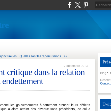
tre
joncturelles...
Quelles sont les répercussions... >>
Prés
17 décembre 2013
nt critique dans la relation
Blog
: 
t endettement
Descrip
Contact
Twit
ené les gouvernements à fortement creuser leurs déficits
lique a alors atteint des niveaux sans précédents, ce qui a