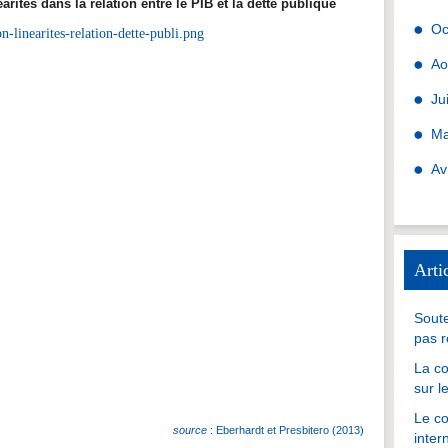
tés dans la relation entre le PIB et la dette publique
Oc
Ao
Ju
Ma
Av
Arti
Soute
pas r
La co
sur l
Le co
source
: Eberhardt et Presbitero (2013)
inter