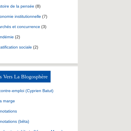
stoire de la pensée
(8)
onomie institutionnelle
(7)
rchés et concurrence
(3)
ndémie
(2)
ratification sociale
(2)
s Vers La Blogosphère
contre-emploi (Cyprien Batut)
la marge
notations
notations (bêta)