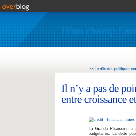
D'un champ l'au
<< Le rôle des politiques con
Il n’y a pas de poi
entre croissance e
La Grande Récession a am
budgétaires. La dette pub