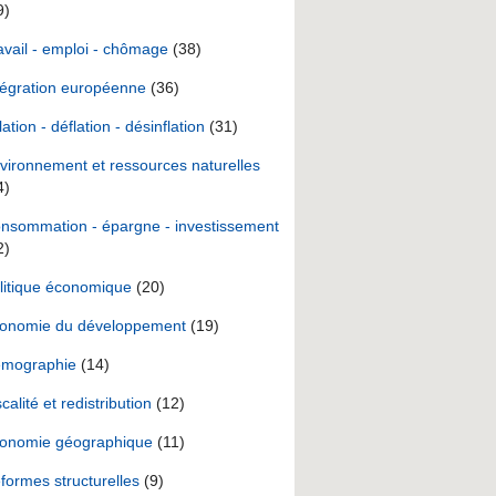
9)
avail - emploi - chômage
(38)
tégration européenne
(36)
lation - déflation - désinflation
(31)
vironnement et ressources naturelles
4)
nsommation - épargne - investissement
2)
litique économique
(20)
onomie du développement
(19)
mographie
(14)
scalité et redistribution
(12)
onomie géographique
(11)
formes structurelles
(9)