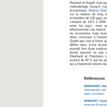
Reinhart et Rogoff n'ont p
méthodologie lorsqu'il s'a
économique.
Markus Eberh
sur la relation de long t
échantillon de 105 pays e
s’étalant de 1972 à 2009.
entre les pays, mais a
effectivement une relation 
les économies, mais leurs
dette communs à l’ensem
Quelle que soit la forme qu
diffère donc d’une écono
pourrait tirer d'une analys
donné peuvent ne pas se
Eberhardt et Presbitero c
avancé de 90 % par les pré
qui a finalement amené leu
Références
EBERHARDT, Mark
Heterogeneity and 
paper
, novembre.
R
EINHART, Carme
American Economic