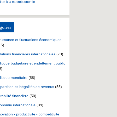
ction à la macroéconomie
gories
oissance et fluctuations économiques
15)
lations financières internationales
(70)
litique budgétaire et endettement public
9)
litique monétaire
(58)
partition et inégalités de revenus
(55)
stabilité financière
(50)
onomie internationale
(39)
novation - productivité - compétitivité