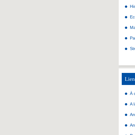
Hi
Ec
Ma
Pa
St
Lien
À 
A 
An
An