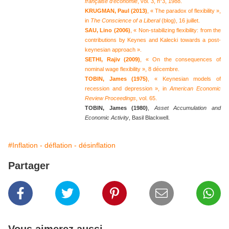
française d’économie
, vol. 3, n°3, 1988.
KRUGMAN, Paul (2013)
, « The paradox of flexibility »,
in
The Conscience of a Liberal
(blog), 16 juillet.
SAU, Lino (2006)
,
« Non-stabilizing flexibility: from the
contributions by Keynes and Kalecki towards a post-
keynesian approach ».
SETHI, Rajiv (2009)
, « On the consequences of
nominal wage flexibility », 8 décembre.
TOBIN, James (1975)
, « Keynesian models of
recession and depression », in
American Economic
Review Proceedings
, vol. 65.
TOBIN, James (1980)
,
Asset Accumulation and
Economic Activity
, Basil Blackwell.
#Inflation - déflation - désinflation
Partager