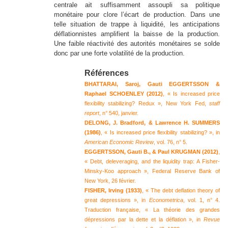
centrale ait suffisamment assoupli sa politique
monétaire pour clore l’écart de production. Dans une
telle situation de trappe à liquidité, les anticipations
déflationnistes amplifient la baisse de la production.
Une faible réactivité des autorités monétaires se solde
donc par une forte volatilité de la production.
Références
BHATTARAI, Saroj, Gauti EGGERTSSON &
Raphael SCHOENLEY (2012)
, « Is increased price
flexibility stabilizing? Redux », New York Fed,
staff
report
, n° 540, janvier.
DELONG, J. Bradford, & Lawrence H. SUMMERS
(1986)
, « Is increased price flexibility stabilizing? », in
American Economic Review
, vol. 76, n° 5.
EGGERTSSON, Gauti B., & Paul KRUGMAN (2012)
,
« Debt, deleveraging, and the liquidity trap: A Fisher-
Minsky-Koo approach », Federal Reserve Bank of
New York, 26 février.
FISHER, Irving (1933)
, « The debt deflation theory of
great depressions », in
Econometrica
, vol. 1, n° 4.
Traduction française, « La théorie des grandes
dépressions par la dette et la déflation », in
Revue