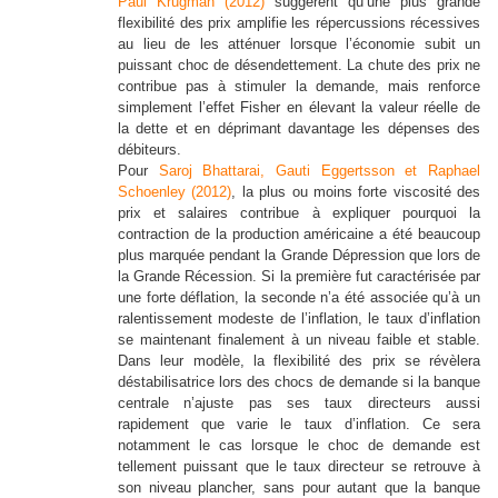
Paul Krugman (2012)
suggèrent qu’une plus grande
flexibilité des prix amplifie les répercussions récessives
au lieu de les atténuer lorsque l’économie subit un
puissant choc de désendettement. La chute des prix ne
contribue pas à stimuler la demande, mais renforce
simplement l’effet Fisher en élevant la valeur réelle de
la dette et en déprimant davantage les dépenses des
débiteurs.
Pour
Saroj Bhattarai, Gauti Eggertsson et Raphael
Schoenley (2012)
, la plus ou moins forte viscosité des
prix et salaires contribue à expliquer pourquoi la
contraction de la production américaine a été beaucoup
plus marquée pendant la Grande Dépression que lors de
la Grande Récession. Si la première fut caractérisée par
une forte déflation, la seconde n’a été associée qu’à un
ralentissement modeste de l’inflation, le taux d’inflation
se maintenant finalement à un niveau faible et stable.
Dans leur modèle, la flexibilité des prix se révèlera
déstabilisatrice lors des chocs de demande si la banque
centrale n’ajuste pas ses taux directeurs aussi
rapidement que varie le taux d’inflation. Ce sera
notamment le cas lorsque le choc de demande est
tellement puissant que le taux directeur se retrouve à
son niveau plancher, sans pour autant que la banque