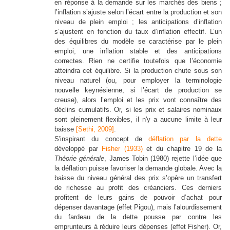
en réponse à la demande sur les marchés des biens ;
l’inflation s’ajuste selon l’écart entre la production et son
niveau de plein emploi ; les anticipations d’inflation
s’ajustent en fonction du taux d’inflation effectif. L’un
des équilibres du modèle se caractérise par le plein
emploi, une inflation stable et des anticipations
correctes. Rien ne certifie toutefois que l’économie
atteindra cet équilibre. Si la production chute sous son
niveau naturel (ou, pour employer la terminologie
nouvelle keynésienne, si l’écart de production se
creuse), alors l’emploi et les prix vont connaître des
déclins cumulatifs. Or, si les prix et salaires nominaux
sont pleinement flexibles, il n'y a aucune limite à leur
baisse
[Sethi, 2009]
.
S'inspirant du concept de
déflation par la dette
développé par
Fisher (1933)
et du chapitre 19 de la
Théorie générale
, James Tobin (1980) rejette l’idée que
la déflation puisse favoriser la demande globale. Avec la
baisse du niveau général des prix s’opère un transfert
de richesse au profit des créanciers. Ces derniers
profitent de leurs gains de pouvoir d’achat pour
dépenser davantage (effet Pigou), mais l’alourdissement
du fardeau de la dette pousse par contre les
emprunteurs à réduire leurs dépenses (effet Fisher). Or,