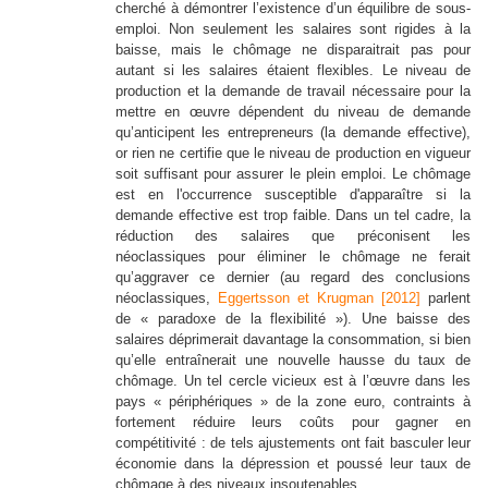
cherché à démontrer l’existence d’un équilibre de sous-
emploi. Non seulement les salaires sont rigides à la
baisse, mais le chômage ne disparaitrait pas pour
autant si les salaires étaient flexibles. Le niveau de
production et la demande de travail nécessaire pour la
mettre en œuvre dépendent du niveau de demande
qu’anticipent les entrepreneurs (la demande effective),
or rien ne certifie que le niveau de production en vigueur
soit suffisant pour assurer le plein emploi. Le chômage
est en l'occurrence susceptible d'apparaître si la
demande effective est trop faible. Dans un tel cadre, la
réduction des salaires que préconisent les
néoclassiques pour éliminer le chômage ne ferait
qu’aggraver ce dernier (au regard des conclusions
néoclassiques,
Eggertsson et Krugman [2012]
parlent
de « paradoxe de la flexibilité »). Une baisse des
salaires déprimerait davantage la consommation, si bien
qu’elle entraînerait une nouvelle hausse du taux de
chômage.
Un tel cercle vicieux est à l’œuvre dans les
pays « périphériques » de la zone euro, contraints à
fortement réduire leurs coûts pour gagner en
compétitivité : de tels ajustements ont fait basculer leur
économie dans la dépression et poussé leur taux de
chômage à des niveaux insoutenables.