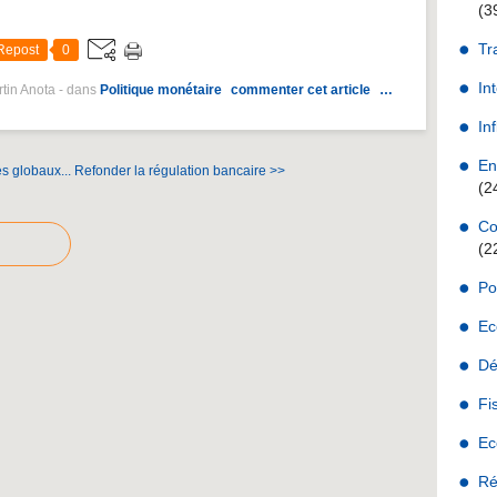
(3
Tr
Repost
0
In
rtin Anota
-
dans
Politique monétaire
commenter cet article
…
Inf
En
s globaux...
Refonder la régulation bancaire >>
(2
Co
(2
Po
Ec
Dé
Fi
Ec
Ré