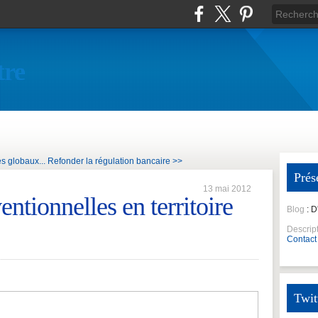
tre
s globaux...
Refonder la régulation bancaire >>
Prés
13 mai 2012
tionnelles en territoire
Blog
: 
Descrip
Contact
Twit