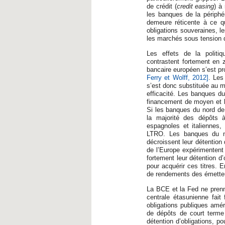
de crédit (
credit easing
) à
les banques de la périphé
demeure réticente à ce q
obligations souveraines, l
les marchés sous tension d
Les effets de la politi
contrastent fortement en
bancaire européen s’est pr
Ferry et Wolff, 2012]
. Les
s’est donc substituée au m
efficacité. Les banques du
financement de moyen et lo
Si les banques du nord de
la majorité des dépôts 
espagnoles et italiennes,
LTRO. Les banques du no
décroissent leur détention
de l’Europe expérimentent 
fortement leur détention d
pour acquérir ces titres. E
de rendements des émetteu
La BCE et la Fed ne pren
centrale étasunienne fait
obligations publiques amér
de dépôts de court terme
détention d’obligations, p