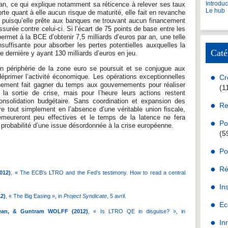
Introdu
r an, ce qui explique notamment sa réticence à relever ses taux
Le hub
rte quant à elle aucun risque de maturité, elle fait en revanche
, puisqu’elle prête aux banques ne trouvant aucun financement
assurée contre celui-ci. Si l’écart de 75 points de base entre les
ermet à la BCE d’obtenir 7,5 milliards d’euros par an, une telle
uffisante pour absorber les pertes potentielles auxquelles la
Caté
 dernière y ayant 130 milliards d’euros en jeu.
en périphérie de la zone euro se poursuit et se conjugue aux
éprimer l’activité économique. Les opérations exceptionnelles
Cr
nement fait gagner du temps aux gouvernements pour réaliser
(1
 la sortie de crise, mais pour l’heure leurs actions restent
onsolidation budgétaire. Sans coordination et expansion des
Re
ire tout simplement en l’absence d’une véritable union fiscale,
meureront peu effectives et le temps de la latence ne fera
Po
a probabilité d’une issue désordonnée à la crise européenne.
(5
Po
Martin Anota
Ré
012)
, « The ECB’s LTRO and the Fed’s testimony. How to read a central
In
2)
, « The Big Easing », in
Project Syndicate
, 5 avril.
Ec
Jean, & Guntram WOLFF (2012)
, « Is LTRO QE in disguise? », in
In