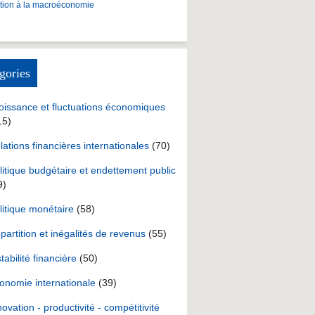
ction à la macroéconomie
gories
oissance et fluctuations économiques
15)
lations financières internationales
(70)
litique budgétaire et endettement public
9)
litique monétaire
(58)
partition et inégalités de revenus
(55)
stabilité financière
(50)
onomie internationale
(39)
novation - productivité - compétitivité