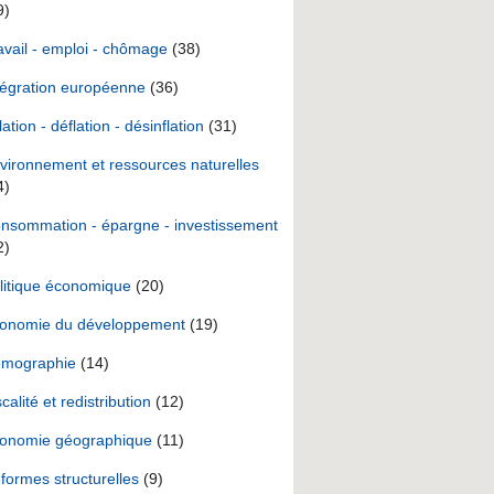
9)
avail - emploi - chômage
(38)
tégration européenne
(36)
lation - déflation - désinflation
(31)
vironnement et ressources naturelles
4)
nsommation - épargne - investissement
2)
litique économique
(20)
onomie du développement
(19)
mographie
(14)
scalité et redistribution
(12)
onomie géographique
(11)
formes structurelles
(9)