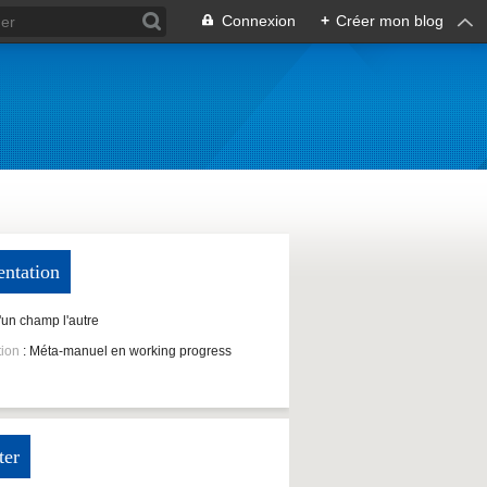
Connexion
+
Créer mon blog
entation
D'un champ l'autre
tion
: Méta-manuel en working progress
ter