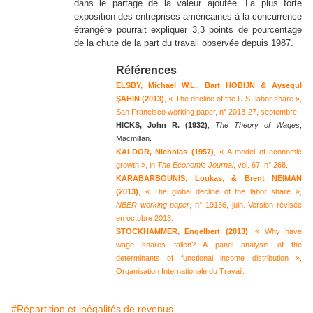
dans le partage de la valeur ajoutée. La plus forte
exposition des entreprises américaines à la concurrence
étrangère pourrait expliquer 3,3 points de pourcentage
de la chute de la part du travail observée depuis 1987.
Références
E
LSBY, Michael W.L., Bart HOBIJN & Aysegul
ŞAHIN (2013)
, « The decline of the U.S. labor share »,
San Francisco working paper, n° 2013-27, septembre.
HICKS, John R. (1932)
,
The Theory of Wages
,
Macmillan.
KALDOR, Nicholas (1957)
, « A model of economic
growth », in
The Economic Journal
, vol. 67, n° 268.
KARABARBOUNIS,
Loukas, & Brent NEIMAN
(2013)
, « The global decline of the labor share »,
NBER working paper
, n° 19136, juin. Version révisée
en octobre 2013.
STOCKHAMMER, Engelbert (2013)
, « Why have
wage shares fallen? A panel analysis of the
determinants of functional income distribution »,
Organisation Internationale du Travail.
#Répartition et inégalités de revenus