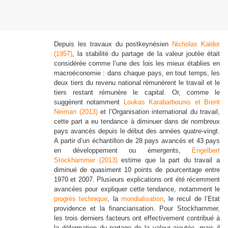
Depuis les travaux du postkeynésien
Nicholas Kaldor
(1957)
, la stabilité du partage de la valeur joutée était
considérée comme l’une des lois les mieux établies en
macroéconomie : dans chaque pays, en tout temps, les
deux tiers du revenu national rémunèrent le travail et le
tiers restant rémunère le capital. Or, comme le
suggèrent notamment
Loukas Karabarbounis et Brent
Neiman (2013)
et l’Organisation international du travail,
cette part a eu tendance à diminuer dans de nombreux
pays avancés depuis le début des années quatre-vingt.
A partir d’un échantillon de 28 pays avancés et 43 pays
en développement ou émergents,
Engelbert
Stockhammer (2013)
estime que la part du travail a
diminué de quasiment 10 points de pourcentage entre
1970 et 2007. Plusieurs explications ont été récemment
avancées pour expliquer cette tendance, notamment le
progrès technique
, la
mondialisation
, le recul de l’Etat
providence et la financiarisation. Pour Stockhammer,
les trois derniers facteurs ont effectivement contribué à
la déformation du partage de la valeur ajoutée, mais il