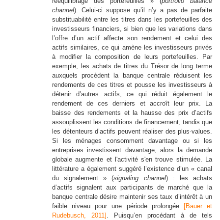
rééquilibrage des portefeuilles » (
portfolio balance
channel
). Celui-ci suppose qu’il n’y a pas de parfaite
substituabilité entre les titres dans les portefeuilles des
investisseurs financiers, si bien que les variations dans
l’offre d’un actif affecte son rendement et celui des
actifs similaires, ce qui amène les investisseurs privés
à modifier la composition de leurs portefeuilles. Par
exemple, les achats de titres du Trésor de long terme
auxquels procèdent la banque centrale réduisent les
rendements de ces titres et pousse les investisseurs à
détenir d’autres actifs, ce qui réduit également le
rendement de ces derniers et accroît leur prix. La
baisse des rendements et la hausse des prix d’actifs
assouplissent les conditions de financement, tandis que
les détenteurs d’actifs peuvent réaliser des plus-values.
Si les ménages consomment davantage ou si les
entreprises investissent davantage, alors la demande
globale augmente et l'activité s'en trouve stimulée. La
littérature a également suggéré l’existence d’un « canal
du signalement » (
signaling channel
) : les achats
d’actifs signalent aux participants de marché que la
banque centrale désire maintenir ses taux d’intérêt à un
faible niveau pour une période prolongée
[Bauer et
Rudebusch, 2011]
. Puisqu’en procédant à de tels