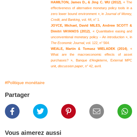
H
AMILTON, James D., & Jing C. WU (2012)
, « The
eﬀectiveness of alternative monetary policy tools in a
zero lower bound environment », in J
ournal of Money,
Credit, and Banking
, vol. 44, n° 1.
J
OYCE, Michael, David MILES, Andrew SCOTT &
Dimitri VAYANOS (2012)
, « Quantitative easing and
unconventional monetary policy – An introduction », in
The Economic Journal
, vol. 122, n° 564.
WEALE, Martin & Tomasz WIELADEK (2014)
, «
What are the macroeconomic effects of asset
purchases? », Banque d’Angleterre, External MPC
unit,
discussion paper
, n° 42, avril.
#Politique monétaire
Partager
Vous aimerez aussi