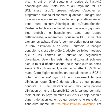
prix. Ils ont en effet soutenu la reprise de l’activité
économique aux Etats-Unis et au Royaume-Uni. La
BCE s’est jusqu’à présent refusée d’adopter un
programme d’assouplissement quantitatif, malgré une
croissance économique durablement plus dégradée en
zone euro qu’outre-Atlantique et qu’outre-Manche.
L’extrême faiblesse de l’inflation en zone euro, qui rend
plus probable le basculement dans une trappe
déflationniste, a récemment poussé la BCE à ne plus
exclure les achats d’actifs comme option pour ramener
le taux d’inflation à sa cible. Toutefois la banque
centrale ne s’est dite prête à adopter de telles mesures
que si les chiffres de l’inflation se dégradaient
davantage. Selon les estimations d’Eurostat publiées
hier, le taux d’inflation annuel de la zone euro se serait
élevé à 0,7 % en avril, après avoir atteint 0,5 % en
mars. Cette légère accélération pourrait inciter la BCE à
opter pour le
statu quo
. Or, non seulement le taux
d’inflation reste éloigné de sa cible, ce qui pourrait
conduire à une déstabilisation des anticipations
d’inflation et nuire à la crédibilité de la banque centrale,
mais plusieurs pays-membres ont d’ors et déjà basculé
dans la déflation et, en ce qui concerne le reste de la
zone euro, même une
très faible inflation (
lowflation
)
est