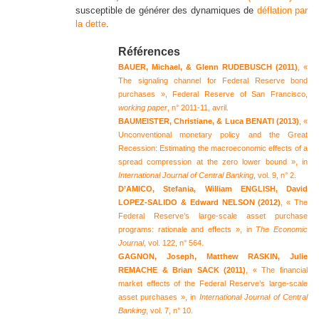
susceptible de générer des dynamiques de
déflation par
la dette
.
Références
B
AUER, Michael, & Glenn RUDEBUSCH (2011)
, «
The signaling channel for Federal Reserve bond
purchases », Federal Reserve of San Francisco,
working paper
, n° 2011-11, avril.
B
AUMEISTER, Christiane, & Luca BENATI (2013)
, «
Unconventional monetary policy and the Great
Recession: Estimating the macroeconomic effects of a
spread compression at the zero lower bound », in
International Journal of Central Banking
, vol. 9, n° 2.
D
’AMICO, Stefania, William ENGLISH, David
LOPEZ-SALIDO & Edward NELSON (2012)
, « The
Federal Reserve’s large-scale asset purchase
programs: rationale and effects », in
The Economic
Journal
, vol. 122, n° 564.
G
AGNON, Joseph, Matthew RASKIN, Julie
REMACHE & Brian SACK (2011)
, « The financial
market effects of the Federal Reserve’s large-scale
asset purchases », in
International Journal of Central
Banking
, vol. 7, n° 10.