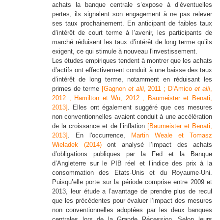
achats la banque centrale s’expose à d’éventuelles
pertes, ils signalent son engagement à ne pas relever
ses taux prochainement. En anticipant de faibles taux
d’intérêt de court terme à l’avenir, les participants de
marché réduisent les taux d’intérêt de long terme qu’ils
exigent, ce qui stimule à nouveau l'investissement.
Les études empiriques tendent à montrer que les achats
d’actifs ont effectivement conduit à une baisse des taux
d’intérêt de long terme, notamment en réduisant les
primes de terme
[Gagnon
et alii
, 2011 ;
D’Amico
et alii
,
2012 ;
Hamilton et Wu, 2012 ;
Baumeister et Benati,
2013]
. Elles ont également suggéré que ces mesures
non conventionnelles avaient conduit à une accélération
de la croissance et de l’inflation
[Baumeister et Benati,
2013]
. En l'occurrence,
Martin Weale et Tomasz
Wieladek (2014)
ont analysé l’impact des achats
d’obligations publiques par la Fed et la Banque
d’Angleterre sur le PIB réel et l’indice des prix à la
consommation des Etats-Unis et du Royaume-Uni.
Puisqu’elle porte sur la période comprise entre 2009 et
2013, leur étude a l’avantage de prendre plus de recul
que les précédentes pour évaluer l’impact des mesures
non conventionnelles adoptées par les deux banques
centrales lors de la Grande Récession. Selon leurs