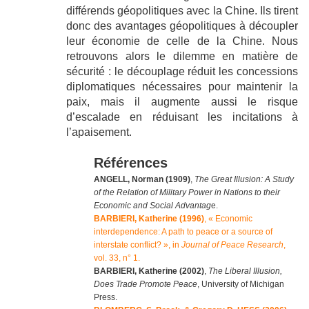
différends géopolitiques avec la Chine. Ils tirent
donc des avantages géopolitiques à découpler
leur économie de celle de la Chine. Nous
retrouvons alors le dilemme en matière de
sécurité : le découplage réduit les concessions
diplomatiques nécessaires pour maintenir la
paix, mais il augmente aussi le risque
d’escalade en réduisant les incitations à
l’apaisement.
Références
ANGELL, Norman (1909)
,
The Great Illusion: A Study
of the Relation of Military Power in Nations to their
Economic and Social Advantag
e.
BARBIERI, Katherine (1996)
, « Economic
interdependence: A path to peace or a source of
interstate conflict? », in
Journal of Peace Research
,
vol. 33, n° 1.
BARBIERI, Katherine (2002)
,
The Liberal Illusion,
Does Trade Promote Peace
, University of Michigan
Press.