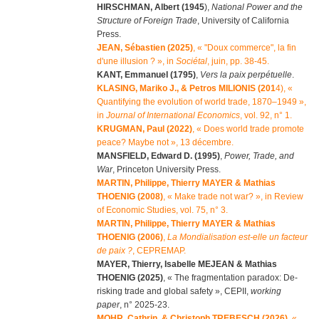
HIRSCHMAN, Albert (1945
),
National Power and the
Structure of Foreign Trade
, University of California
Press.
JEAN, Sébastien (2025)
, « "Doux commerce", la fin
d'une illusion ? », in
Sociétal
, juin, pp. 38-45.
KANT, Emmanuel (1795)
,
Vers la paix perpétuelle
.
KLASING, Mariko J., & Petros MILIONIS (201
4), «
Quantifying the evolution of world trade, 1870–1949 »,
in
Journal of International Economics
, vol. 92, n° 1.
KRUGMAN, Paul (2022)
, « Does world trade promote
peace? Maybe not », 13 décembre.
MANSFIELD, Edward D. (1995)
,
Power, Trade, and
War
, Princeton University Press.
MARTIN, Philippe, Thierry MAYER & Mathias
THOENIG (2008)
, « Make trade not war? », in Review
of Economic Studies, vol. 75, n° 3.
MARTIN, Philippe, Thierry MAYER & Mathias
THOENIG (2006)
,
La Mondialisation est-elle un facteur
de paix ?
, CEPREMAP.
MAYER, Thierry, Isabelle MEJEAN & Mathias
THOENIG (2025)
, « The fragmentation paradox: De-
risking trade and global safety », CEPII,
working
paper
, n° 2025-23.
MOHR, Cathrin, & Christoph TREBESCH (2026)
, «