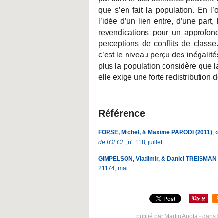
que s’en fait la population. En l
l’idée d’un lien entre, d’une part,
revendications pour un approfond
perceptions de conflits de class
c’est le niveau perçu des inégalité
plus la population considère que la
elle exige une forte redistribution 
Référence
FORSE, Michel, & Maxime PARODI (2011)
, 
de l'OFCE
, n° 118, juillet.
GIMPELSON, Vladimir, & Daniel TREISMAN 
21174, mai.
publié par Martin Anota
-
dans