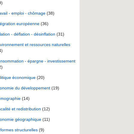
9)
avail - emploi - chômage
(38)
tégration européenne
(36)
lation - déflation - désinflation
(31)
vironnement et ressources naturelles
4)
nsommation - épargne - investissement
2)
litique économique
(20)
onomie du développement
(19)
mographie
(14)
scalité et redistribution
(12)
onomie géographique
(11)
formes structurelles
(9)