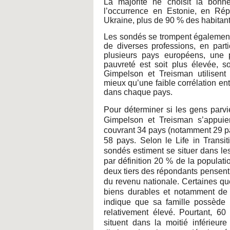
La majorité ne choisit la bon
l’occurrence en Estonie, en Rép
Ukraine, plus de 90 % des habitan
Les sondés se trompent également 
de diverses professions, en part
plusieurs pays européens, une p
pauvreté est soit plus élevée, so
Gimpelson et Treisman utilisent 
mieux qu’une faible corrélation ent
dans chaque pays.
Pour déterminer si les gens parvi
Gimpelson et Treisman s’appuien
couvrant 34 pays (notamment 29 p
58 pays. Selon le Life in Transi
sondés estiment se situer dans le
par définition 20 % de la populat
deux tiers des répondants pensent q
du revenu nationale. Certaines que
biens durables et notamment de 
indique que sa famille possède 
relativement élevé. Pourtant, 6
situent dans la moitié inférieure