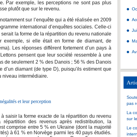
e. Par exemple, les perceptions ne sont pas plus
esse plutôt que sur le revenu.
Oc
notamment sur l’enquête qui a été réalisée en 2009
Ao
gramme international d’enquêtes sociales. Celle-ci
Ju
rait la forme de la répartition du revenu nationale
r exemple, si elle était en forme de diamant, de
Ma
éma).
Les réponses diffèrent fortement d’un pays à
Av
 Lettons pensent que leur société ressemble à une
 cas de seulement 2 % des Danois ; 56 % des Danois
e d’un diamant (de type D), puisqu'ils estiment que
u niveau intermédiaire.
Arti
Soute
pas r
La co
à saisir la forme exacte de la répartition du revenu
sur l
répartition des revenus après redistribution, la
est comprise entre 5 % en Ukraine (dont la majorité
Le co
lités) à 61 % en Norvège parmi les 40 pays étudiés.
inter