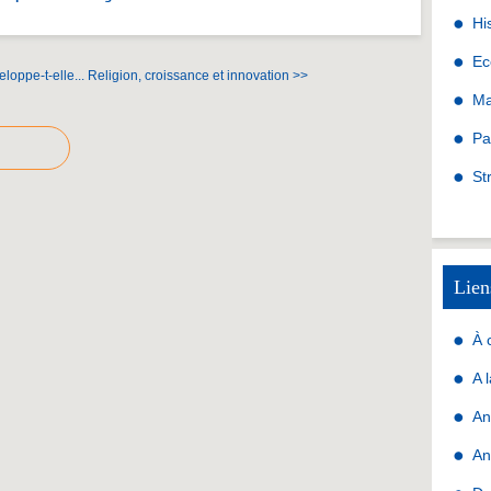
Hi
Ec
loppe-t-elle...
Religion, croissance et innovation >>
Ma
Pa
St
Lien
À 
A 
An
An