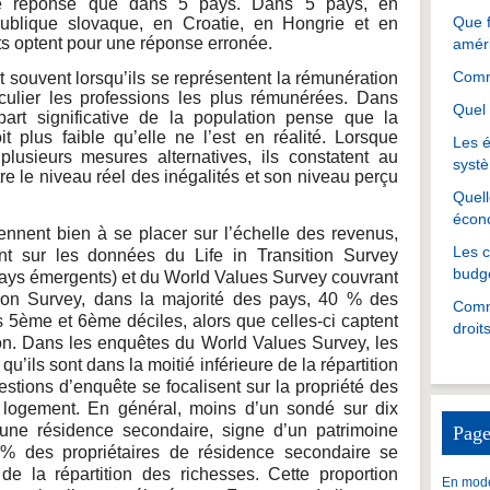
ne réponse que dans 5 pays. Dans 5 pays, en
Que f
ublique slovaque, en Croatie, en Hongrie et en
ts optent pour une réponse erronée.
amér
Comme
souvent lorsqu’ils se représentent la rémunération
iculier les professions les plus rémunérées. Dans
Quel 
art significative de la population pense que la
it plus faible qu’elle ne l’est en réalité. Lorsque
Les é
plusieurs mesures alternatives, ils constatent au
systè
re le niveau réel des inégalités et son niveau perçu
Quell
écon
ennent bien à se placer sur l’échelle des revenus,
Les 
t sur les données du Life in Transition Survey
budgé
ays émergents) et du World Values Survey couvrant
tion Survey, dans la majorité des pays, 40 % des
Comme
s 5ème et 6ème déciles, alors que celles-ci captent
droit
ion. Dans les enquêtes du World Values Survey, les
u’ils sont dans la moitié inférieure de la répartition
stions d’enquête se focalisent sur la propriété des
logement. En général, moins d’un sondé sur dix
une résidence secondaire, signe d’un patrimoine
Page
0 % des propriétaires de résidence secondaire se
 de la répartition des richesses. Cette proportion
En mode