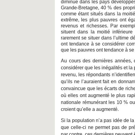
diminue dans les pays développés, 
Grande-Bretagne, 40 % des propri
comme étant situés dans la moitié i
extrême, les plus pauvres ont éga
revenus et richesses. Par exempl
situent dans la moitié inférieure
rarement se situer dans l’ultime dé
ont tendance à se considérer comm
que les pauvres ont tendance à se 
Au cours des dernières années, 
considérer que les inégalités et la
revenu, les répondants n’identifi
qu’ils ne l’auraient fait en donn
convaincue que les écarts de rich
où elles ont augmenté le plus ra
nationale rémunérant les 10 % ou 
croient qu’elle a augmenté.
Si la population n’a pas idée de la
que celle-ci ne permet pas de pré
par contre, ces dernières peuvent ê