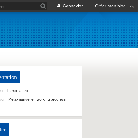
Connexion
+
Créer mon blog
entation
D'un champ l'autre
tion
: Méta-manuel en working progress
ter