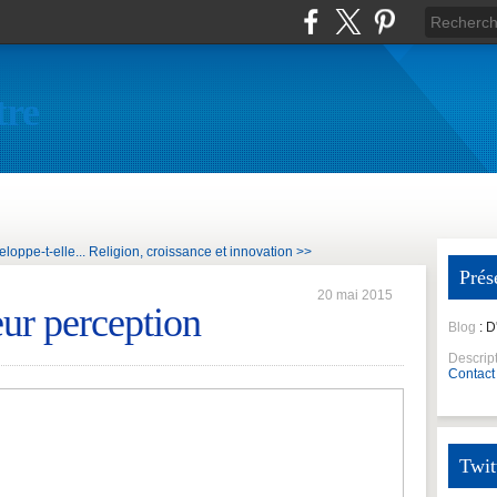
tre
loppe-t-elle...
Religion, croissance et innovation >>
Prés
20 mai 2015
eur perception
Blog
: 
Descrip
Contact
Twit