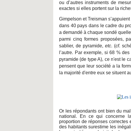
ou d’autres instruments de mesur
exactes si elles portent sur la rich
Gimpelson et Treisman s’appuient 
dans 40 pays dans le cadre du pro
a demandé à chaque sondé quelle se
parmi cinq formes proposées, pa
sablier, de pyramide,
etc
. (
cf
. sch
l’autre. Par exemple, si 68 % des
pyramide (de type A), ce n'est le
pensent que leur société a la form
la majorité d'entre eux se situent a
Or les répondants ont bien du mal 
national. En ce qui concerne la 
proportion de réponses correctes 
des habitants surestime les inéga