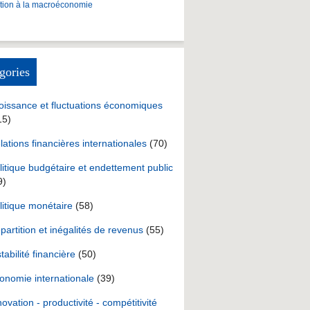
ction à la macroéconomie
gories
oissance et fluctuations économiques
15)
lations financières internationales
(70)
litique budgétaire et endettement public
9)
litique monétaire
(58)
partition et inégalités de revenus
(55)
stabilité financière
(50)
onomie internationale
(39)
novation - productivité - compétitivité