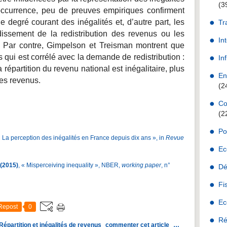
(3
’occurrence, peu de preuves empiriques confirment
 le degré courant des inégalités et, d’autre part, les
Tr
issement de la redistribution des revenus ou les
In
e. Par contre, Gimpelson et Treisman montrent que
s qui est corrélé avec la demande de redistribution :
Inf
 répartition du revenu national est inégalitaire, plus
En
des revenus.
(2
Co
(2
Po
« La perception des inégalités en France depuis dix ans », in
Revue
Ec
(2015)
, « Misperceiving inequality », NBER,
working paper
, n°
Dé
Fi
Ec
Repost
0
Ré
Répartition et inégalités de revenus
commenter cet article
…