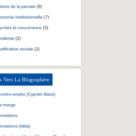
stoire de la pensée
(8)
onomie institutionnelle
(7)
rchés et concurrence
(3)
ndémie
(2)
ratification sociale
(2)
s Vers La Blogosphère
contre-emploi (Cyprien Batut)
la marge
notations
notations (bêta)