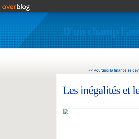
D'un champ l'au
<< Pourquoi la finance se déve
Les inégalités et l