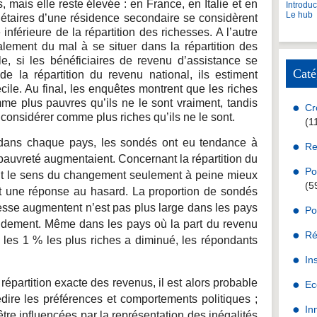
mais elle reste élevée : en France, en Italie et en
Introdu
Le hub
étaires d’une résidence secondaire se considèrent
nférieure de la répartition des richesses. A l’autre
lement du mal à se situer dans la répartition des
e, si les bénéficiaires de revenu d’assistance se
Caté
 de la répartition du revenu national, ils estiment
cile. Au final, les enquêtes montrent que les riches
e plus pauvres qu’ils ne le sont vraiment, tandis
Cr
considérer comme plus riches qu’ils ne le sont.
(1
dans chaque pays, les sondés ont eu tendance à
Re
 pauvreté augmentaient. Concernant la répartition du
Po
ent le sens du changement seulement à peine mieux
(5
ant une réponse au hasard. La proportion de sondés
esse augmentent n’est pas plus large dans les pays
Po
pidement. Même dans les pays où la part du revenu
Ré
les 1 % les plus riches a diminué, les répondants
In
 répartition exacte des revenus, il est alors probable
Ec
dire les préférences et comportements politiques ;
In
tre influencées par la représentation des inégalités