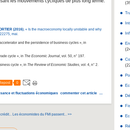
ssant les mouvements cycliques de plus long terme.
(3
Tr
In
ORTIER (2016)
, « Is the macroeconomy locally unstable and why
Inf
 22275, mai.
accelerator and the persistence of business cycles », in
En
(2
trade cycle », in
The Economic Journal
, vol. 50, n° 197.
Co
usiness cycle », in
The Review of Economic Studies
, vol. 4, n° 2.
(2
Po
Repost
0
Ec
ssance et fluctuations économiques
commenter cet article
…
Dé
Fi
crédit...
Les économistes du FMI passent... >>
Ec
Ré