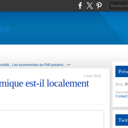
tre
crédit...
Les économistes du FMI passent... >>
Prés
1 juin 2016
ique est-il localement
Blog
: 
Descrip
Contact
Twit