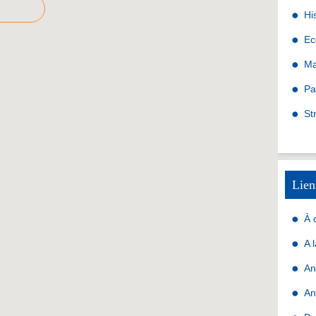
Hi
Ec
Ma
Pa
St
Lien
À 
A 
An
An