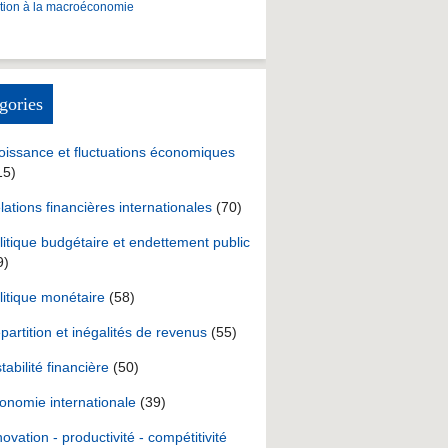
ction à la macroéconomie
gories
oissance et fluctuations économiques
15)
lations financières internationales
(70)
litique budgétaire et endettement public
9)
litique monétaire
(58)
partition et inégalités de revenus
(55)
stabilité financière
(50)
onomie internationale
(39)
novation - productivité - compétitivité