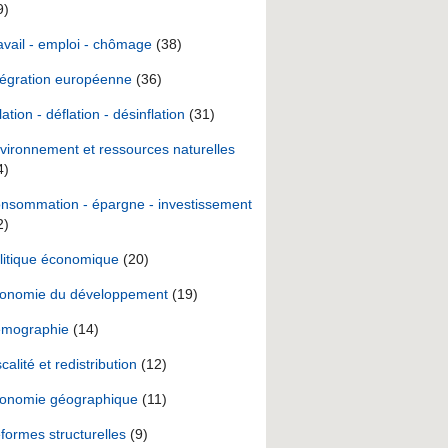
9)
avail - emploi - chômage
(38)
tégration européenne
(36)
lation - déflation - désinflation
(31)
vironnement et ressources naturelles
4)
nsommation - épargne - investissement
2)
litique économique
(20)
onomie du développement
(19)
mographie
(14)
scalité et redistribution
(12)
onomie géographique
(11)
formes structurelles
(9)