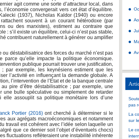
ernier agit comme une sorte d’attracteur local, dans
Oc
 l’économie convergerait vers cet état d’équilibre.
Kalecki (1937), Nicholas Kaldor (1940) ou encore
Ao
rattachent souvent à un courant hétérodoxe (par
ns ou des marxistes), estiment au contraire que
Ju
 : s’il existe un équilibre, celui-ci n’est pas stable,
hé contribuent naturellement à générer ou amplifier
Ma
Av
ce ou déstabilisatrice des forces du marché n’est pas
e parce qu’elle impacte la politique économique.
ervention publique pourrait trouver une justification,
es ; par exemple, les keynésiens estiment que les
iser l’activité en influençant la demande globale. A
ion, l’intervention de l’Etat et de la banque centrale
Arti
 au pire d’être déstabilisatrice ; par exemple, une
r une bulle spéculative ou simplement de retarder
 elle assouplit sa politique monétaire lors d’une
Soute
pas r
anck Portier (2016)
ont cherché à déterminer si le
La co
ves aux agrégats macroéconomiques et notamment
sur l
 travail est cohérent avec l’idée selon laquelle un
lgré que ce dernier soit l’objet d’éventuels chocs)
Le co
es fluctuations reflèteraient une instabilité inhérente
inter