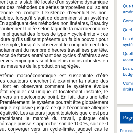
ment que la stabilité locale d’un système dynamique
Que f
sant des méthodes de séries temporelles qui soient
amér
prendre en compte l’existence d’éventuelles non-
faibles, lorsqu’il s’agit de déterminer si un système
Comme
En appliquant des méthodes non linéaires, Beaudry
 soutiennent l’idée selon laquelle la macroéconomie
Quel 
 impliquerait des forces de type « cycle-limite » ; ce
Les é
ure qu’ils utilisent présente un faible pouvoir pour
ar exemple, lorsqu’ils observent le comportement des
systè
 notamment du nombre d’heures travaillées par tête,
Quell
sence de forces entraînant des cycles d’affaires avec
écon
euves empiriques sont toutefois moins robustes en
des mesures de la production agrégée.
Les 
budgé
ystème macroéconomique est susceptible d’être
ses coauteurs cherchent à examiner la nature des
Comme
le font en observant comment le système évolue
droit
 l’état régulier est unique et localement instable, le
vers un quelconque point. En fait, dans une telle
es. Premièrement, le système pourrait être globalement
amique explosive jusqu’à ce que l’économie atteigne
gativité. Les auteurs jugent toutefois que c’est peu
Page
ractérisant le marché du travail, puisque cela
chômage puisse s’approcher soit de 100 %, soit de 0
t converger vers un cycle-limite, auquel cas le
En mode