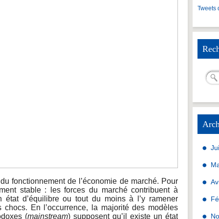
Tweets 
Rech
Arch
Ju
Ma
 du fonctionnement de l’économie de marché. Pour
Av
ement stable : les forces du marché contribuent à
n état d’équilibre ou tout du moins à l’y ramener
Fé
 chocs. En l’occurrence, la majorité des modèles
odoxes (
mainstream
) supposent qu’il existe un état
No