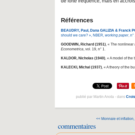
de forte fréquence, mais en accroi
Références
BEAUDRY, Paul, Dana GALIZIA & Franck P
should we care? », NBER,
working paper
, n°
GOODWIN, Richard (1951)
, « The nonlinear 
Econometrica
, vol. 19, n° 1.
KALDOR, Nicholas (1940)
, « A model of the 
KALECKI, Michal (1937)
, « A theory of the b
publié par Martin Anota
-
dans
Croi
<< Monnaie et inflation, 
commentaires