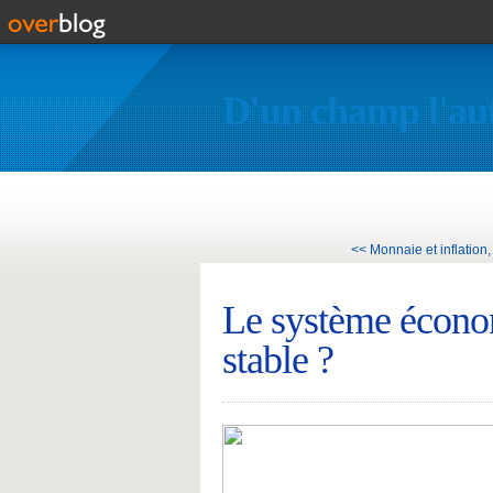
D'un champ l'au
<< Monnaie et inflation, 
Le système économ
stable ?