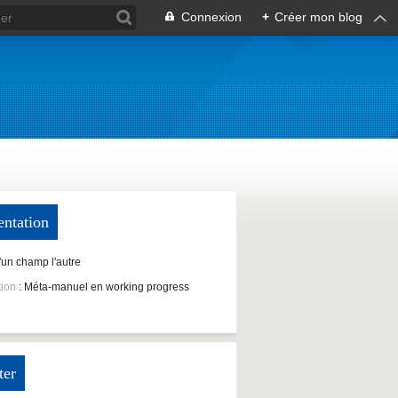
Connexion
+
Créer mon blog
entation
D'un champ l'autre
tion
: Méta-manuel en working progress
ter