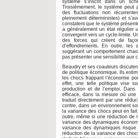
système s’inscrit dans un sché
Troisièmement, le système peut p
des fluctuations non récurrent
pleinement déterministes) et s’avè
constatent que le système présente 
a généralement un état régulier 
convergent vers un cycle-limite. Un
des forces qui créent de faç
d’effondrements. En outre, les
suggérant un comportement chaot
pas présenter une sensibilité aux co
Beaudry et ses coauteurs discutent
de politique économique. Ils estime
les chocs frappant l’économie pour
effet, une telle politique vise s
production et de l’emploi. Dans l
efficace, dans la mesure où une
traduit directement par une rédu
contre, dans un environnement sou
la variance des chocs peut en fai
outre, même si une réduction de l
variance des dynamiques économiqu
variance des dynamiques risque d’
réduction de la variance des choc