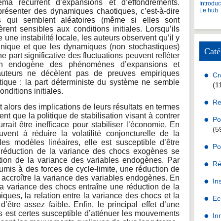
ma récurrent d’expansions et d’effondrements.
Introdu
résenter des dynamiques chaotiques, c’est-à-dire
Le hub
es qui semblent aléatoires (même si elles sont
rent sensibles aux conditions initiales. Lorsqu’ils
une instabilité locale, les auteurs observent qu’il y
unique et que les dynamiques (non stochastiques)
Caté
e part significative des fluctuations peuvent refléter
on endogène des phénomènes d’expansions et
 auteurs ne décèlent pas de preuves empiriques
Cr
ique : la part déterministe du système ne semble
(1
nditions initiales.
Re
 alors des implications de leurs résultats en termes
nt que la politique de stabilisation visant à contrer
Po
rait être inefficace pour stabiliser l’économie. En
(5
ouvent à réduire la volatilité conjoncturelle de la
es modèles linéaires, elle est susceptible d’être
Po
 réduction de la variance des chocs exogènes se
ction de la variance des variables endogènes. Par
Ré
mis à des forces de cycle-limite, une réduction de
t accroître la variance des variables endogènes. En
In
a variance des chocs entraîne une réduction de la
es, la relation entre la variance des chocs et la
Ec
être assez faible. Enfin, le principal effet d’une
s est certes susceptible d’atténuer les mouvements
In