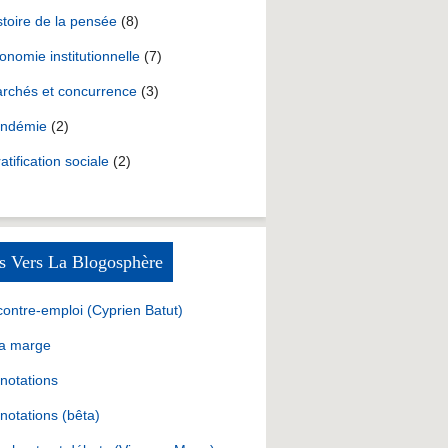
stoire de la pensée
(8)
onomie institutionnelle
(7)
rchés et concurrence
(3)
ndémie
(2)
ratification sociale
(2)
s Vers La Blogosphère
contre-emploi (Cyprien Batut)
la marge
notations
notations (bêta)