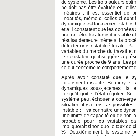
du système. Les trois auteurs esti
ne doit pas être évaluée en utili
linéaires ; il est essentiel de 
linéarités, même si celles-ci sont 
dynamique est localement stable. 
et alii constatent que les données
pourrait être localement instable et
résultat demeure même si la procéd
détecter une instabilité locale. P
variables du marché du travail et
ils constatent qu’il suggère la pré
une durée proche de 9 ans. Les pr
ce qui concerne le comportement 
Après avoir constaté que le s
localement instable, Beaudry et 
dynamiques sous-jacentes. Ils 
lorsqu’il quitte l’état régulier. Si
système peut échouer à converger 
situation, il y a trois cas possibl
instable : il va connaître une dyn
une limite de capacité ou de non-né
probable pour les variables ca
impliquerait sinon que le taux de 
%. Deuxièmement, le système peu