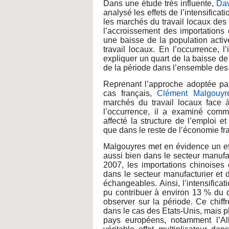
Dans une étude très influente,
Dav
analysé les effets de l’intensifica
les marchés du travail locaux des 
l’accroissement des importations
une baisse de la population acti
travail locaux. En l’occurrence, l
expliquer un quart de la baisse de
de la période dans l’ensemble des
Reprenant l’approche adoptée pa
cas français,
Clément Malgouyr
marchés du travail locaux face 
l’occurrence, il a examiné comm
affecté la structure de l’emploi et
que dans le reste de l’économie fra
Malgouyres met en évidence un eff
aussi bien dans le secteur manufa
2007, les importations chinoises 
dans le secteur manufacturier et
échangeables. Ainsi, l’intensifica
pu contribuer à environ 13 % du d
observer sur la période. Ce chiff
dans le cas des Etats-Unis, mais p
pays européens, notamment l’A