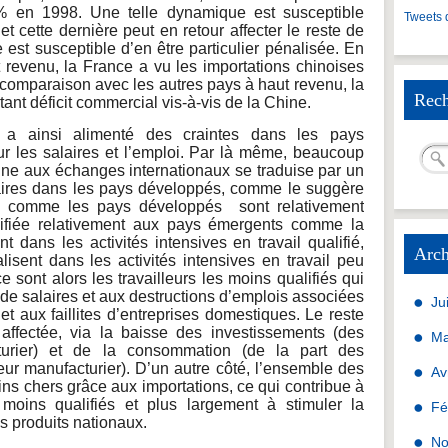
% en 1998. Une telle dynamique est susceptible
Tweets 
 et cette dernière peut en retour affecter le reste de
est susceptible d’en être particulier pénalisée. En
 revenu, la France a vu les importations chinoises
n comparaison avec les autres pays à haut revenu, la
Rech
ant déficit commercial vis-à-vis de la Chine.
e a ainsi alimenté des craintes dans les pays
r les salaires et l’emploi. Par là même, beaucoup
hine aux échanges internationaux se traduise par un
aires dans les pays développés, comme le suggère
: comme les pays développés sont relativement
ifiée relativement aux pays émergents comme la
t dans les activités intensives en travail qualifié,
Arch
isent dans les activités intensives en travail peu
 sont alors les travailleurs les moins qualifiés qui
de salaires et aux destructions d’emplois associées
Ju
et aux faillites d’entreprises domestiques. Le reste
affectée, via la baisse des investissements (des
Ma
turier) et de la consommation (de la part des
eur manufacturier). D’un autre côté, l’ensemble des
Av
ins chers grâce aux importations, ce qui contribue à
 moins qualifiés et plus largement à stimuler la
Fé
 produits nationaux.
No