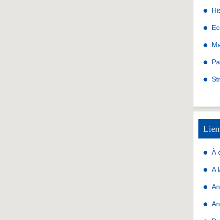
Hi
Ec
Ma
Pa
St
Lien
À 
A 
An
An