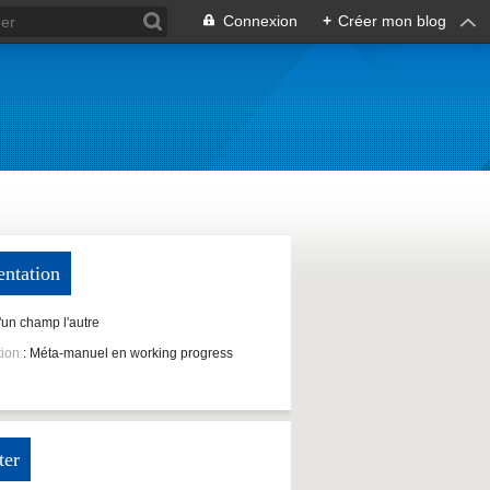
Connexion
+
Créer mon blog
entation
D'un champ l'autre
tion
: Méta-manuel en working progress
ter