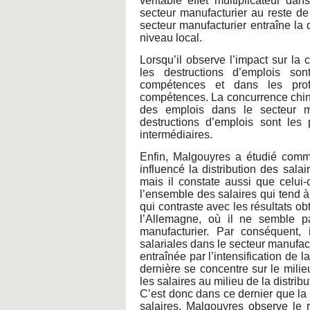
véritable effet multiplicateur da
secteur manufacturier au reste de
secteur manufacturier entraîne la
niveau local.
Lorsqu’il observe l’impact sur la
les destructions d’emplois so
compétences et dans les prof
compétences. La concurrence chino
des emplois dans le secteur ma
destructions d’emplois sont les
intermédiaires.
Enfin, Malgouyres a étudié comm
influencé la distribution des salai
mais il constate aussi que celui-
l’ensemble des salaires qui tend à
qui contraste avec les résultats o
l’Allemagne, où il ne semble pa
manufacturier. Par conséquent, 
salariales dans le secteur manufac
entraînée par l’intensification de 
dernière se concentre sur le milieu
les salaires au milieu de la distrib
C’est donc dans ce dernier que la
salaires. Malgouyres observe le r