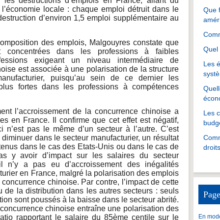
ns les destructions d’emplois en France, allant du
 l’économie locale : chaque emploi détruit dans le
Que f
 destruction d’environ 1,5 emploi supplémentaire au
amér
Comme
 composition des emplois, Malgouyres constate que
Quel 
nt concentrées dans les professions à faibles
essions exigeant un niveau intermédiaire de
Les é
ise est associée à une polarisation de la structure
systè
nufacturier, puisqu’au sein de ce dernier les
 plus fortes dans les professions à compétences
Quell
écon
ent l’accroissement de la concurrence chinoise a
Les 
res en France. Il confirme que cet effet est négatif,
budgé
ci n’est pas le même d’un secteur à l’autre. C’est
 diminuer dans le secteur manufacturier, un résultat
Comme
btenus dans le cas des Etats-Unis ou dans le cas de
droit
s y avoir d’impact sur les salaires du secteur
il n’y a pas eu d’accroissement des inégalités
turier en France, malgré la polarisation des emplois
la concurrence chinoise. Par contre, l’impact de cette
 de la distribution dans les autres secteurs : seuls
Page
ution sont poussés à la baisse dans le secteur abrité.
 concurrence chinoise entraîne une polarisation des
atio rapportant le salaire du 85ème centile sur le
En mode