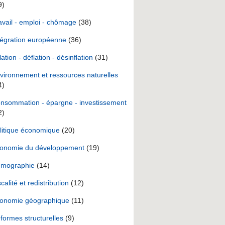
9)
avail - emploi - chômage
(38)
tégration européenne
(36)
lation - déflation - désinflation
(31)
vironnement et ressources naturelles
4)
nsommation - épargne - investissement
2)
litique économique
(20)
onomie du développement
(19)
mographie
(14)
scalité et redistribution
(12)
onomie géographique
(11)
formes structurelles
(9)