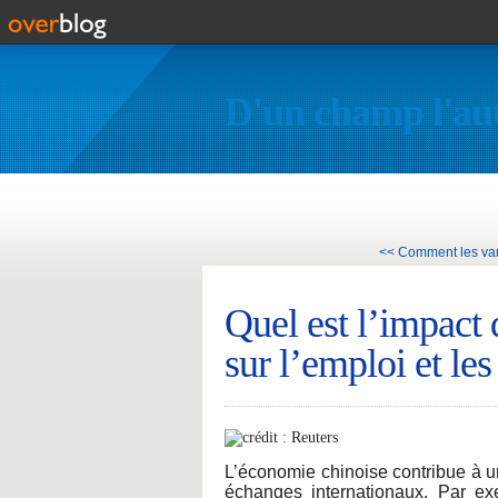
D'un champ l'au
<< Comment les vari
Quel est l’impact 
sur l’emploi et les
L’économie chinoise contribue à u
échanges internationaux. Par ex