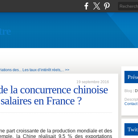
tre
ations des...
Les taux d’intérêt réels,... >>
Prés
19 septembre 2016
de la concurrence chinoise
Blog
: 
 salaires en France ?
Descrip
Contact
Twit
ne part croissante de la production mondiale et des
emple, la Chine réalisait 9,5 % des exportations