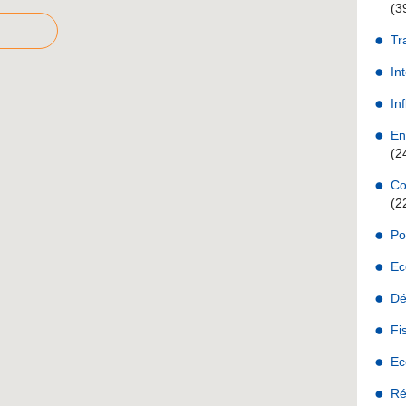
(3
Tr
In
Inf
En
(2
Co
(2
Po
Ec
Dé
Fi
Ec
Ré