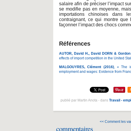
salaire afin de préciser l’impact sur
se modifie pas en moyenne, mais q
importations chinoises dans 
contraignant, ce qui montre que l
façonner l’impact des chocs commer
Références
AUTOR, David H., David DORN & Gordon
effects of import competition in the United Sta
MALGOUYRES, Clément (2016)
, « The i
employment and wages: Evidence from France
publié par Martin Anota
-
dans
Travail - emp
<< Comment les vari
commentaires