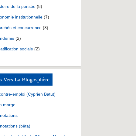
stoire de la pensée
(8)
onomie institutionnelle
(7)
rchés et concurrence
(3)
ndémie
(2)
ratification sociale
(2)
s Vers La Blogosphère
contre-emploi (Cyprien Batut)
la marge
notations
notations (bêta)