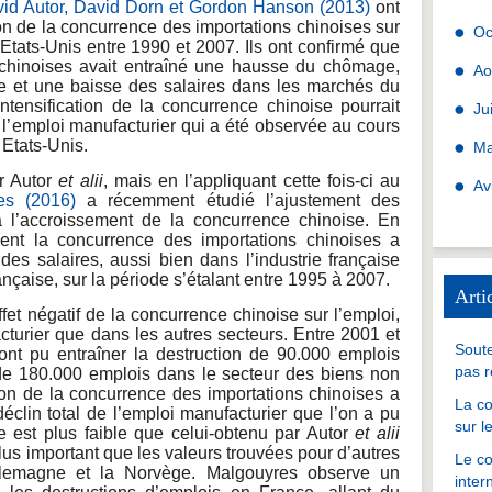
id Autor, David Dorn et Gordon Hanson (2013)
ont
tion de la concurrence des importations chinoises sur
Oc
Etats-Unis entre 1990 et 2007. Ils ont confirmé que
 chinoises avait entraîné une hausse du chômage,
Ao
ve et une baisse des salaires dans les marchés du
’intensification de la concurrence chinoise pourrait
Ju
 l’emploi manufacturier qui a été observée au cours
 Etats-Unis.
Ma
r Autor
et alii
, mais en l’appliquant cette fois-ci au
Av
es (2016)
a récemment étudié l’ajustement des
à l’accroissement de la concurrence chinoise. En
ent la concurrence des importations chinoises a
 des salaires, aussi bien dans l’industrie française
nçaise, sur la période s’étalant entre 1995 à 2007.
Arti
et négatif de la concurrence chinoise sur l’emploi,
cturier que dans les autres secteurs. Entre 2001 et
Soute
ont pu entraîner la destruction de 90.000 emplois
pas r
 de 180.000 emplois dans le secteur des biens non
tion de la concurrence des importations chinoises a
La co
éclin total de l’emploi manufacturier que l’on a pu
sur l
re est plus faible que celui-obtenu par Autor
et alii
lus important que les valeurs trouvées pour d’autres
Le co
llemagne et la Norvège. Malgouyres observe un
inter