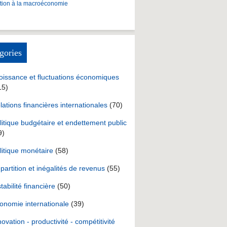
ction à la macroéconomie
gories
oissance et fluctuations économiques
15)
lations financières internationales
(70)
litique budgétaire et endettement public
9)
litique monétaire
(58)
partition et inégalités de revenus
(55)
stabilité financière
(50)
onomie internationale
(39)
novation - productivité - compétitivité