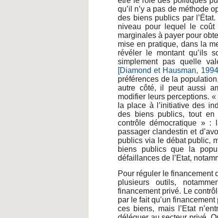
être le rôle des politiques pu
qu’il n’y a pas de méthode op
des biens publics par l’État
niveau pour lequel le coût
marginales à payer pour obten
mise en pratique, dans la me
révéler le montant qu’ils s
simplement pas quelle vale
[Diamond et Hausman, 1994
préférences de la population, 
autre côté, il peut aussi 
modifier leurs perceptions. «
la place à l’initiative des i
des biens publics, tout en
contrôle démocratique » :
passager clandestin et d’avo
publics via le débat public, 
biens publics que la popul
défaillances de l’Etat, notam
Pour réguler le financement 
plusieurs outils, notamme
financement privé. Le contrôle
par le fait qu’un financement
ces biens, mais l’Etat n’ent
déléguer au secteur privé. Q