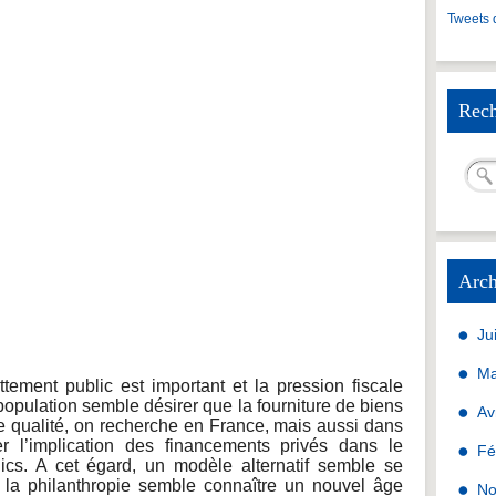
Tweets 
Rech
Arch
Ju
Ma
tement public est important et la pression fiscale
population semble désirer que la fourniture de biens
Av
de qualité, on recherche en France, mais aussi dans
r l’implication des financements privés dans le
Fé
ics. A cet égard, un modèle alternatif semble se
 la philanthropie semble connaître un nouvel âge
No