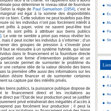
bliques face à la charité. Ils rappellent tout d’abord
timale pour déterminer le niveau idéal de fourniture
Hi
. Selon la règle de
Paul Samuelson (1954)
, c’est le
 marginal est égal à la somme des disponibilités
Ec
ir ce bien. Cette solution ne peut toutefois pas être
sure où les individus n’ont pas forcément intérêt à
Ma
ont prêts à payer, voire ne savent peut-être tout
ur ils sont prêts à attribuer aux biens publics
Pa
]
. Le vote ne semble a priori pas mieux révéler les
St
mais il peut inciter les individus à s’informer ; d’un
amener des groupes de pression à s’investir pour
 Il faut se résoudre à un système hybride, qui laisse
ndividus dans le financement et la fourniture directe
 gardant une forme d’intervention publique et un
 la seconde permet de surmonter le problème du
Lien
ir une certaine idée de la valeur désirée des biens
mais la première offre aussi des informations sur les
ation désire financer et de surmonter certaines
À 
ment sa capture par des intérêts privés.
A 
des biens publics, la puissance publique dispose de
nt le financement direct et les incitations au
An
 direct par l’Etat de leur production peut se justifier
 purement privé entraînerait des inégalités d’accès à
An
reprend pas forcément leur production ; il peut la
uant aux incitations au financement privé des biens