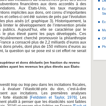
De
 subventions financières aux dons accordés à des
ndations. Aux Etats-Unis, les taux marginaux
Ec
ntions implicites aux dons, ont connu d’importantes
St
s et celles-ci ont été suivies de près par l’évolution
les plus aisés (
cf
. graphique 3). Historiquement, la
Ec
à limiter le développement de l’intervention privée
 publics. Aujourd’hui, elle se caractérise par le
Ma
s le plus élevé parmi les pays développés. Ces
rticulièrement cherché promouvoir la philanthropie
O
 France a consacré plus de 2,2 milliards d’euros aux
s dons privés, dont plus de 150 millions d’euros au
Ph
t, la question qui se pose est si cet effort ne serait
périeur et dons déclarés (en fraction du revenu
ables ayant les revenus les plus élevés aux États-
vestit trop ou trop peu dans les incitations fiscales,
à évaluer l’élasticité-prix du don, c’est-à-dire
ent aux incitations. Les premières analyses
 forte élasticité
[Feldstein et Taylor, 1976]
. Les
nt plutôt à penser que les élasticités sont faibles
ais, 2016] et encore plus faibles en France
[Fack et