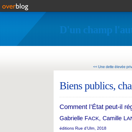
D'un champ l'au
<< Une dette élevée prive
Biens publics, cha
Comment l’État peut-il ré
Gabrielle F
, Camille L
ACK
A
éditions Rue d’Ulm, 2018