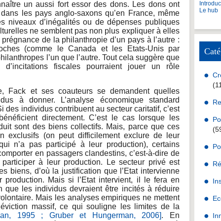
naître un aussi fort essor des dons. Les dons ont
Introdu
Le hub
ts dans les pays anglo-saxons qu’en France, même
es niveaux d’inégalités ou de dépenses publiques
ulturelles ne semblent pas non plus expliquer à elles
 prégnance de la philanthropie d’un pays à l’autre :
roches (comme le Canada et les Etats-Unis par
Caté
hilanthropes l’un que l’autre. Tout cela suggère que
 d’incitations fiscales pourraient jouer un rôle
Cr
(1
e, Fack et ses coauteurs se demandent quelles
vidus à donner. L’analyse économique standard
Re
i des individus contribuent au secteur caritatif, c’est
bénéficient directement. C’est le cas lorsque les
Po
uit sont des biens collectifs. Mais, parce que ces
(5
n exclusifs (on peut difficilement exclure de leur
i n’a pas participé à leur production), certains
Po
 comporter en passagers clandestins, c’est-à-dire de
rticiper à leur production. Le secteur privé est
Ré
es biens, d’où la justification que l’Etat intervienne
production. Mais si l’Etat intervient, il le fera en
In
n que les individus devraient être incités à réduire
volontaire. Mais les analyses empiriques ne mettent
Ec
éviction massif, ce qui souligne les limites de la
an, 1995 ;
Gruber et Hungerman, 2006]
. En
In