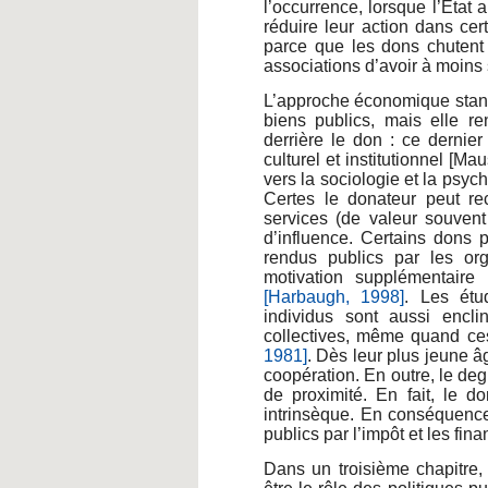
l’occurrence, lorsque l’Etat
réduire leur action dans ce
parce que les dons chutent 
associations d’avoir à moins s
L’approche économique standa
biens publics, mais elle re
derrière le don : ce dernier
culturel et institutionnel [M
vers la sociologie et la psych
Certes le donateur peut re
services (de valeur souvent
d’influence. Certains dons p
rendus publics par les org
motivation supplémentaire
[Harbaugh, 1998]
. Les étu
individus sont aussi encli
collectives, même quand ce
1981]
. Dès leur plus jeune 
coopération. En outre, le de
de proximité. En fait, le d
intrinsèque. En conséquence
publics par l’impôt et les fi
Dans un troisième chapitre,