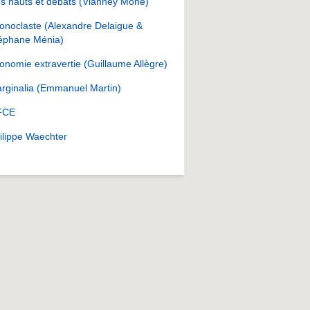
s hauts et débats (Vianney Mone)
onoclaste (Alexandre Delaigue &
éphane Ménia)
onomie extravertie (Guillaume Allègre)
rginalia (Emmanuel Martin)
FCE
ilippe Waechter