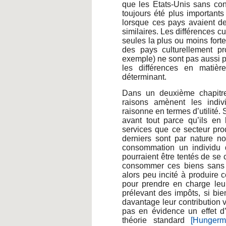
que les Etats-Unis sans con
toujours été plus importan
lorsque ces pays avaient d
similaires. Les différences c
seules la plus ou moins forte
des pays culturellement p
exemple) ne sont pas aussi p
les différences en matière
déterminant.
Dans un deuxième chapitr
raisons amènent les indi
raisonne en termes d’utilité. S
avant tout parce qu’ils en 
services que ce secteur prod
derniers sont par nature no
consommation un individu qu
pourraient être tentés de se
consommer ces biens sans pa
alors peu incité à produire c
pour prendre en charge leur 
prélevant des impôts, si bie
davantage leur contribution 
pas en évidence un effet d’
théorie standard
[Hungerm