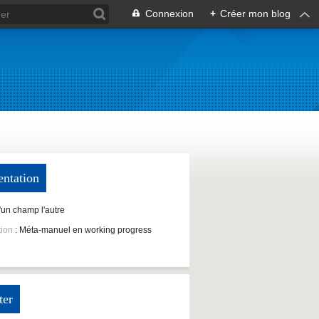
Connexion
+
Créer mon blog
entation
D'un champ l'autre
tion
: Méta-manuel en working progress
ter