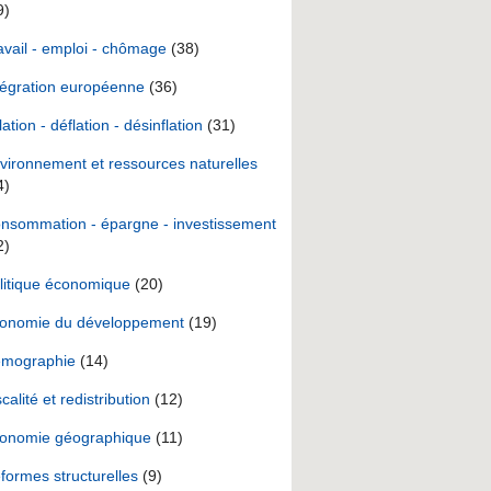
9)
avail - emploi - chômage
(38)
tégration européenne
(36)
lation - déflation - désinflation
(31)
vironnement et ressources naturelles
4)
nsommation - épargne - investissement
2)
litique économique
(20)
onomie du développement
(19)
mographie
(14)
scalité et redistribution
(12)
onomie géographique
(11)
formes structurelles
(9)