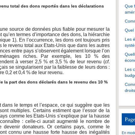
enu total des dons reportés dans les déclarations
Que f
amér
Comme
 une source de données plus fiable pour mesurer la
Quel 
nt qu’en termes d’importance des dons, la hiérarchie
Les é
hique 1). En l’occurrence, les dons ont toujours pris
s le revenu total aux Etats-Unis que dans les autres
systè
nces entre pays s’observent également lorsque l’on
Quell
aux ménages riches. Par exemple, les 10 % des
écon
tendent à verser 2,5 % et 3,5 % de leur revenu (
cf
.
çais se singularisent par la faiblesse de leurs dons :
Les 
re 0,2 et 0,4 % de leur revenu.
budgé
la part des dons déclarés dans le revenu des 10 %
Comme
droit
t dans le temps et l’espace, ce qui suggère que les
 sont multiples. Certains estiment que l’essor de la
pays comme les Etats-Unis s’explique par la hausse
Page
 connaître : celle-ci aurait augmenté le nombre de
de devenir donateurs. Or certains pays, comme le
nt connu une hausse forte hausse des inégalités
En mode