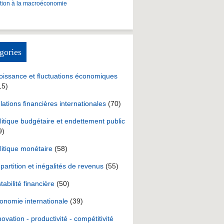
ction à la macroéconomie
gories
oissance et fluctuations économiques
15)
lations financières internationales
(70)
litique budgétaire et endettement public
9)
litique monétaire
(58)
partition et inégalités de revenus
(55)
stabilité financière
(50)
onomie internationale
(39)
novation - productivité - compétitivité