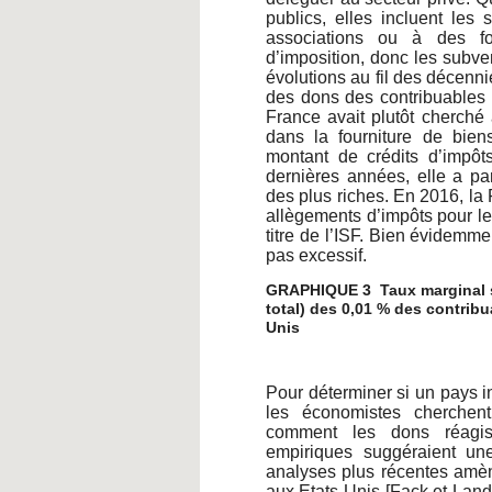
publics, elles incluent les
associations ou à des fo
d’imposition, donc les subve
évolutions au fil des décennie
des dons des contribuables 
France avait plutôt cherché 
dans la fourniture de biens
montant de crédits d’impôt
dernières années, elle a pa
des plus riches. En 2016, la
allègements d’impôts pour le
titre de l’ISF. Bien évidemmen
pas excessif.
GRAPHIQUE 3 Taux marginal su
total) des 0,01 % des contribu
Unis
Pour déterminer si un pays in
les économistes cherchent 
comment les dons réagiss
empiriques suggéraient une
analyses plus récentes amène
aux Etats-Unis [Fack et Land