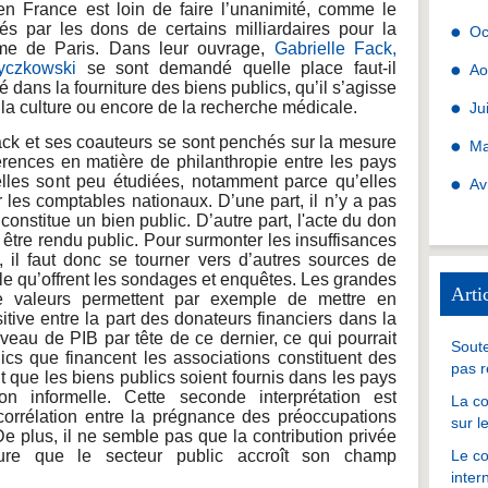
 en France est loin de faire l’unanimité, comme le
tés par les dons de certains milliardaires pour la
Oc
ame de Paris. Dans leur ouvrage,
Gabrielle Fack,
yczkowski
se sont demandé quelle place faut-il
Ao
 dans la fourniture des biens publics, qu’il s’agisse
 la culture ou encore de la recherche médicale.
Ju
ack et ses coauteurs se sont penchés sur la mesure
Ma
férences en matière de philanthropie entre les pays
elles sont peu étudiées, notamment parce qu’elles
Av
r les comptables nationaux. D’une part, il n’y a pas
 constitue un bien public. D’autre part, l'acte du don
 être rendu public. Pour surmonter les insuffisances
, il faut donc se tourner vers d’autres sources de
le qu’offrent les sondages et enquêtes. Les grandes
Arti
de valeurs permettent par exemple de mettre en
itive entre la part des donateurs financiers dans la
iveau de PIB par tête de ce dernier, ce qui pourrait
Soute
ics que financent les associations constituent des
pas r
t que les biens publics soient fournis dans les pays
 informelle. Cette seconde interprétation est
La co
corrélation entre la prégnance des préoccupations
sur l
. De plus, il ne semble pas que la contribution privée
sure que le secteur public accroît son champ
Le co
inter