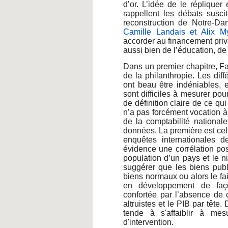
d’or. L’idée de le répliquer
rappellent les débats susci
reconstruction de Notre-D
Camille Landais et Alix M
accorder au financement privé
aussi bien de l’éducation, de
Dans un premier chapitre, F
de la philanthropie. Les dif
ont beau être indéniables, 
sont difficiles à mesurer pou
de définition claire de ce qui
n’a pas forcément vocation à
de la comptabilité nationale
données. La première est cel
enquêtes internationales 
évidence une corrélation pos
population d’un pays et le n
suggérer que les biens publ
biens normaux ou alors le fai
en développement de façon
confortée par l’absence de 
altruistes et le PIB par tête
tende à s'affaiblir à me
d'intervention.