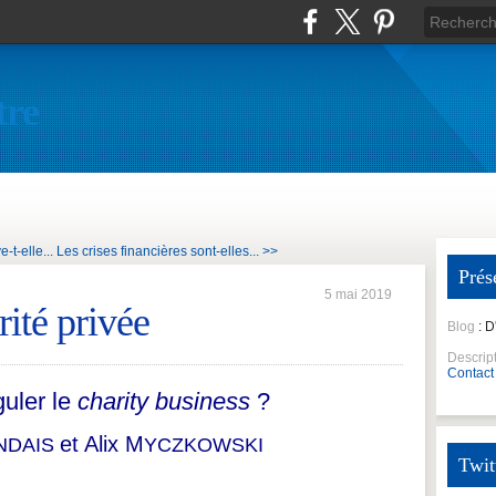
tre
-t-elle...
Les crises financières sont-elles... >>
Prés
5 mai 2019
rité privée
Blog
: 
Descrip
Contact
guler le
charity business
?
et Alix M
NDAIS
YCZKOWSKI
Twit