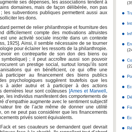
 augmente ses dépenses, les associations tendent à
(3
rtains domaines, mais de façon délibérée, non pas
; les subventions publiques permettent aussi aux
Tr
olliciter les dons.
In
rd permet de relier philanthropie et fourniture des
nd difficilement compte des motivations altruistes
Inf
 est une activité sociale inscrite dans un contexte
auss, 1925]. Ainsi, il semble nécessaire de se tourner
En
ologie pour éclairer les ressorts de la philanthropie.
(2
cevoir en contrepartie de son don des biens ou
 symbolique) ; il peut accroître aussi son pouvoir
Co
rocurent un prestige social, surtout lorsqu’ils sont
(2
anisations qui en bénéficient, ce qui offre une
 à participer au financement des biens publics
Po
des psychologiques suggèrent toutefois que les
ns à aider autrui et à participer à des actions
Ec
s dernières leur sont coûteuses
[Ames et Marwell,
âge, les individus manifestent des comportements de
Dé
gré d’empathie augmente avec le sentiment subjectif
onateur tire de l’acte même de donner une utilité
Fi
, on ne peut pas considérer que les financements
nancements privés soient équivalents.
Ec
 Fack et ses coauteurs se demandent quel devrait
Ré