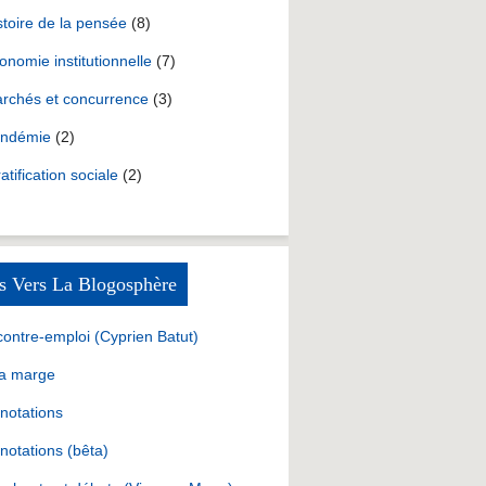
stoire de la pensée
(8)
onomie institutionnelle
(7)
rchés et concurrence
(3)
ndémie
(2)
ratification sociale
(2)
s Vers La Blogosphère
contre-emploi (Cyprien Batut)
la marge
notations
notations (bêta)