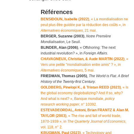
Références
BENSIDOUN, Isabelle (2022)
, « La mondialisation ne
peut plus être guidée par la réduction des coûts », in
Alternatives économiques
, 21 mai.
BERGER, Suzanne (2003)
,
Notre Première
Mondialisation
, Le Seuil.
BLINDER, Alan (2006)
, « Offshoring: The next
industrial revolution? », in
Foreign Affairs
.
CHAVAGNEUX, Christian, & Aude MARTIN (2022)
, «
Vers une petite "mondialisation entre amis" ? », in
Alternatives économiques
, 5 mai.
FRIEDMAN, Thomas (2005)
,
The World is Flat. A Brief
History of the Twenty-first Century
.
GOLDBERG, Pinelopi K., & Tristan REED (2023)
, « Is
the global economy deglobalizing? And if so, why?
And what is next? », Banque mondiale,
policy
research working paper
, n° 10392.
ESTEVADEORDAL, Antoni, Brian FRANTZ & Alan M.
TAYLOR (2003)
, « The rise and fall of world trade,
1870-1939 », in
The Quarterly Journal of Economics
,
vol. 118, n° 2.
KRUGMAN, Paul (2023)
, « Technology and