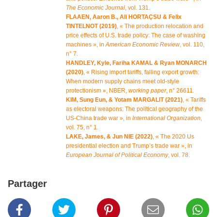
The Economic Journal
, vol. 131.
FLAAEN, Aaron B., Ali HORTAÇSU & Felix
TINTELNOT (2019)
, « The production relocation and
price effects of U.S. trade policy: The case of washing
machines », in
American Economic Review
, vol. 110,
n° 7.
HANDLEY, Kyle, Fariha KAMAL & Ryan MONARCH
(2020)
, « Rising import tariffs, falling export growth:
When modern supply chains meet old-style
protectionism », NBER,
working paper
, n° 26611.
KIM, Sung Eun, & Yotam MARGALIT (2021)
, « Tariffs
as electoral weapons: The political geography of the
US-China trade war », in
International Organization
,
vol. 75, n° 1.
LAKE, James, & Jun NIE (2022)
, « The 2020 Us
presidential election and Trump’s trade war », in
European Journal of Political Economy
, vol. 78.
Partager