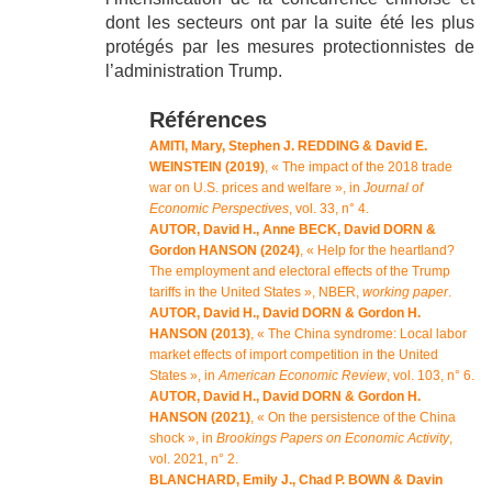
dont les secteurs ont par la suite été les plus
protégés par les mesures protectionnistes de
l’administration Trump.
Références
AMITI, Mary, Stephen J. REDDING & David E.
WEINSTEIN (2019)
, « The impact of the 2018 trade
war on U.S. prices and welfare », in
Journal of
Economic Perspectives
, vol. 33, n° 4.
AUTOR, David H., Anne BECK, David DORN &
Gordon HANSON (2024)
, « Help for the heartland?
The employment and electoral effects of the Trump
tariffs in the United States », NBER,
working paper
.
AUTOR, David H., David DORN & Gordon H.
HANSON (2013)
, « The China syndrome: Local labor
market effects of import competition in the United
States », in
American Economic Review
, vol. 103, n° 6.
AUTOR, David H., David DORN & Gordon H.
HANSON (2021)
, « On the persistence of the China
shock », in
Brookings Papers on Economic Activity
,
vol. 2021, n° 2.
BLANCHARD, Emily J., Chad P. BOWN & Davin