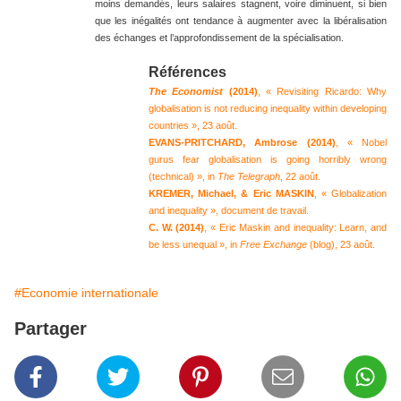
moins demandés, leurs salaires stagnent, voire diminuent, si bien
que les inégalités ont tendance à augmenter avec la libéralisation
des échanges et l’approfondissement de la spécialisation.
Références
The Economist
(2014)
, « Revisiting Ricardo: Why
globalisation is not reducing inequality within developing
countries », 23 août.
EVANS-PRITCHARD, Ambrose (2014)
, « Nobel
gurus fear globalisation is going horribly wrong
(technical) », in
The Telegraph
, 22 août.
KREMER, Michael, & Eric MASKIN
, « Globalization
and inequality », document de travail.
C. W. (2014)
, « Eric Maskin and inequality: Learn, and
be less unequal », in
Free Exchange
(blog), 23 août.
#Economie internationale
Partager