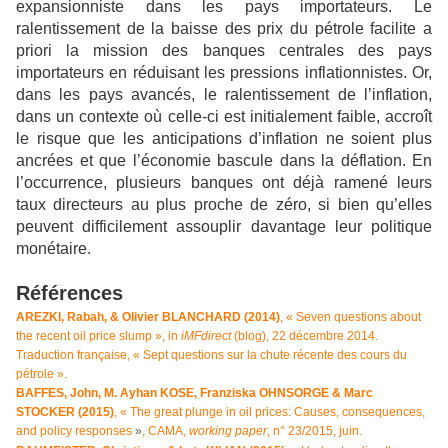
expansionniste dans les pays importateurs. Le
ralentissement de la baisse des prix du pétrole facilite a
priori la mission des banques centrales des pays
importateurs en réduisant les pressions inflationnistes. Or,
dans les pays avancés, le ralentissement de l’inflation,
dans un contexte où celle-ci est initialement faible, accroît
le risque que les anticipations d’inflation ne soient plus
ancrées et que l’économie bascule dans la déflation. En
l’occurrence, plusieurs banques ont déjà ramené leurs
taux directeurs au plus proche de zéro, si bien qu’elles
peuvent difficilement assouplir davantage leur politique
monétaire.
Références
AREZKI, Rabah, & Olivier BLANCHARD (2014)
, « Seven questions about
the recent oil price slump », in
iMFdirect
(blog), 22 décembre 2014.
Traduction française, « Sept questions sur la chute récente des cours du
pétrole ».
BAFFES, John, M. Ayhan KOSE, Franziska OHNSORGE & Marc
STOCKER (2015)
, « The great plunge in oil prices: Causes, consequences,
and policy responses
»
, CAMA,
working paper
, n° 23/2015, juin.