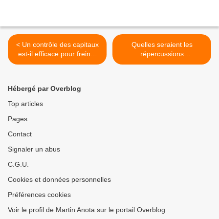
< Un contrôle des capitaux
Quelles seraient les
est-il efficace pour freiner
répercussions
leurs sorties ?
internationales d’un
atterrissage brutal de
l’économie chinoise ? >
Hébergé par Overblog
Top articles
Pages
Contact
Signaler un abus
C.G.U.
Cookies et données personnelles
Préférences cookies
Voir le profil de Martin Anota sur le portail Overblog