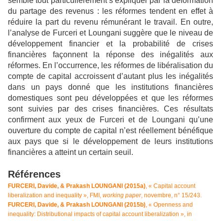
semble tout particulièrement s’expliquer par la déformation
du partage des revenus : les réformes tendent en effet à
réduire la part du revenu rémunérant le travail. En outre,
l’analyse de Furceri et Loungani suggère que le niveau de
développement financier et la probabilité de crises
financières façonnent la réponse des inégalités aux
réformes. En l’occurrence, les réformes de libéralisation du
compte de capital accroissent d’autant plus les inégalités
dans un pays donné que les institutions financières
domestiques sont peu développées et que les réformes
sont suivies par des crises financières. Ces résultats
confirment aux yeux de Furceri et de Loungani qu’une
ouverture du compte de capital n’est réellement bénéfique
aux pays que si le développement de leurs institutions
financières a atteint un certain seuil.
Références
FURCERI, Davide, & Prakash LOUNGANI (2015a)
, « Capital account
liberalization and inequality », FMI,
working paper
, novembre, n° 15/243.
FURCERI, Davide, & Prakash LOUNGANI (2015b)
, « Openness and
inequality: Distributional impacts of capital account liberalization », in