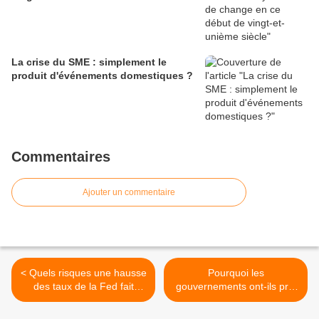
La crise du SME : simplement le
produit d'événements domestiques ?
Commentaires
Ajouter un commentaire
< Quels risques une hausse
Pourquoi les
des taux de la Fed fait
gouvernements ont-ils pris
peser sur le reste du
les mauvaises décisions en
monde ?
2010 ? >