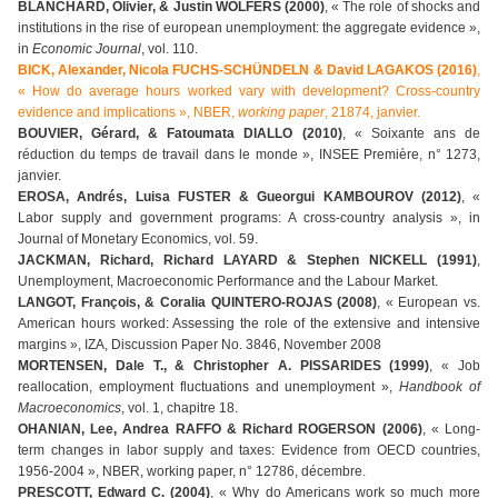
BLANCHARD, Olivier, & Justin WOLFERS (2000)
, « The role of shocks and
institutions in the rise of european unemployment: the aggregate evidence »,
in
Economic Journal
, vol. 110.
BICK, Alexander, Nicola FUCHS-SCHÜNDELN & David LAGAKOS (2016)
,
« How do average hours worked vary with development? Cross-country
evidence and implications », NBER,
working paper
, 21874, janvier.
BOUVIER, Gérard, & Fatoumata DIALLO (2010)
, « Soixante ans de
réduction du temps de travail dans le monde », INSEE Première, n° 1273,
janvier.
EROSA, Andrés, Luisa FUSTER & Gueorgui KAMBOUROV (2012)
, «
Labor supply and government programs: A cross-country analysis », in
Journal of Monetary Economics, vol. 59.
JACKMAN, Richard, Richard LAYARD & Stephen NICKELL (1991)
,
Unemployment, Macroeconomic Performance and the Labour Market.
LANGOT, François, & Coralia QUINTERO-ROJAS (2008)
, « European vs.
American hours worked: Assessing the role of the extensive and intensive
margins », IZA, Discussion Paper No. 3846, November 2008
MORTENSEN, Dale T., & Christopher A. PISSARIDES (1999)
, « Job
reallocation, employment fluctuations and unemployment »,
Handbook of
Macroeconomics
, vol. 1, chapitre 18.
OHANIAN, Lee, Andrea RAFFO & Richard ROGERSON (2006)
, « Long-
term changes in labor supply and taxes: Evidence from OECD countries,
1956-2004 », NBER, working paper, n° 12786, décembre.
PRESCOTT, Edward C. (2004)
, « Why do Americans work so much more