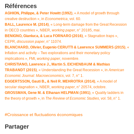
Références
AGHION, Philippe, & Peter Howitt (1992)
, « A model of growth through
creative destruction », in
Econometrica
, vol. 60.
BALL, Laurence M. (2014)
, « Long-term damage from the Great Recession
in OECD countries », NBER,
working paper
, n° 20185, mai.
BENIGNO, Gianluca, & Luca FORNARO (2016)
, « Stagnation traps »,
CEPR,
discussion paper
, n° 11074.
BLANCHARD, Olivier, Eugenio CERUTTI & Lawrence SUMMERS (2015)
, «
Inflation and activity – Two explorations and their monetary policy
implications », FMI,
working paper
, novembre.
CHRISTIANO, Lawrence J., Martin S. EICHENBAUM & Mathias
TRABANDT (2015)
, « Understanding the Great Recession », in
American
Economic Journal: Macroeconomics
, vol. 7, n° 1.
EGGERTSSON, Gauti B., & Neil R. MEHROTRA (2014)
, « A model of
secular stagnation », NBER,
working paper
, n° 20574, octobre.
GROSSMAN, Gene M. & Elhanan HELPMAN (1991)
, « Quality ladders in
the theory of growth », in
The Review of Economic Studies
, vol. 58, n° 1.
#Croissance et fluctuations économiques
Partager