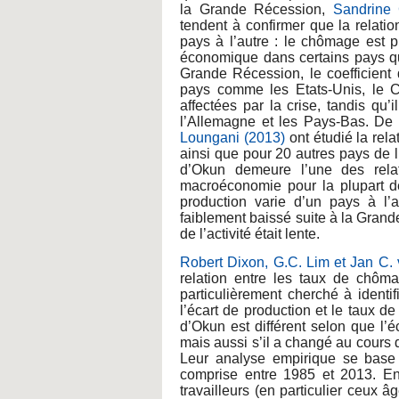
la Grande Récession,
Sandrine 
tendent à confirmer que la relati
pays à l’autre : le chômage est p
économique dans certains pays qu
Grande Récession, le coefficien
pays comme les Etats-Unis, le C
affectées par la crise, tandis qu
l’Allemagne et les Pays-Bas. De l
Loungani (2013)
ont étudié la rel
ainsi que pour 20 autres pays de l
d’Okun demeure l’une des relat
macroéconomie pour la plupart d
production varie d’un pays à l’
faiblement baissé suite à la Grand
de l’activité était lente.
Robert Dixon, G.C. Lim et Jan C.
relation entre les taux de chômag
particulièrement cherché à identif
l’écart de production et le taux de
d’Okun est différent selon que l
mais aussi s’il a changé au cours 
Leur analyse empirique se base
comprise entre 1985 et 2013. E
travailleurs (en particulier ceux 