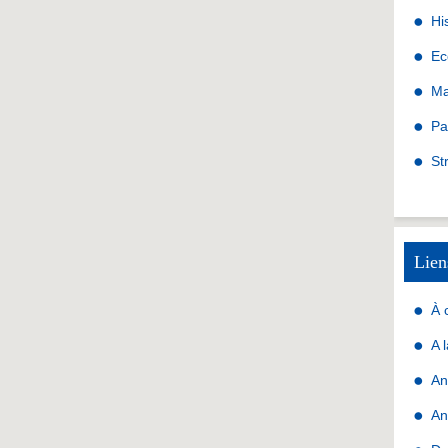
Hi
Ec
Ma
Pa
St
Lien
À 
A 
An
An