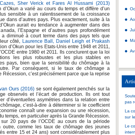
Cazes, Sher Verick et Fares Al Hussami (2013)
on d’Okun a varié au cours du temps et diffère d’un
Oc
lus sensible à un ralentissement de la croissance
e dans d’autres pays. Plus exactement, suite à la
Ao
t d’Okun aurait eu tendance à augmenter dans des
Ju
anada, l’Espagne et d’autres pays profondément
’il a diminué à court terme dans des pays tels que
Ma
eur côté,
Laurence Ball, Daniel Leigh et Prakash
ation d’Okun pour les Etats-Unis entre 1948 et 2011,
Av
’OCDE entre 1980 et 2011. Ils conclurent que la loi
ions les plus robustes et les plus stables en
es pays, bien que la sensibilité du chômage à la
autre. Par conséquent, si le taux de chômage a
e Récession, c’est précisément parce que la reprise
Arti
 van Ours (2016)
se sont également penchés sur la
e observés et l’écart de production. Ils ont tout
Soute
ier d’éventuelles asymétries dans la relation entre
pas r
 chômage, c’est-à-dire à déterminer si le coefficient
’économie connaît une expansion ou une récession,
La co
du temps, en particulier après la Grande Récession.
sur l
 sur 20 pays de l’OCDE au cours de la période
Le co
n outre, comme les taux de chômage des jeunes
âgés entre 15 et 24 ans) sont considérablement plus
inter