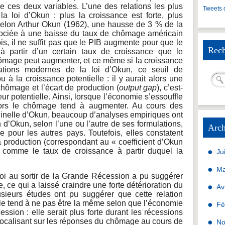
re ces deux variables. L’une des relations les plus
Tweets 
a loi d’Okun : plus la croissance est forte, plus
elon Arthur Okun (1962), une hausse de 3 % de la
sociée à une baisse du taux de chômage américain
is, il ne suffit pas que le PIB augmente pour que le
Rech
 partir d’un certain taux de croissance que le
ômage peut augmenter, et ce même si la croissance
lations modernes de la loi d’Okun, ce seuil de
à la croissance potentielle : il y aurait alors une
chômage et l’écart de production (
output gap
), c’est-
leur potentielle. Ainsi, lorsque l’économie s’essouffle
alors le chômage tend à augmenter. Au cours des
iginelle d’Okun, beaucoup d’analyses empiriques ont
 d’Okun, selon l’une ou l’autre de ses formulations,
Arch
e pour les autres pays. Toutefois, elles constatent
a production (correspondant au « coefficient d’Okun
ut comme le taux de croissance à partir duquel la
Ju
Ma
loi au sortir de la Grande Récession a pu suggérer
e, ce qui a laissé craindre une forte détérioration du
Av
usieurs études ont pu suggérer que cette relation
le tend à ne pas être la même selon que l’économie
Fé
sion : elle serait plus forte durant les récessions
focalisant sur les réponses du chômage au cours de
No