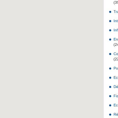
(3
Tr
In
Inf
En
(2
Co
(2
Po
Ec
Dé
Fi
Ec
Ré