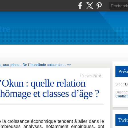
tre
 aux prises...
De l’incertitude autour des... >>
Prés
19 mars 2016
d’Okun : quelle relation
Blog
: 
chômage et classes d’âge ?
Descrip
Contact
Twit
 la croissance économique tendent à aller dans le
breuses analyses, notamment empiriques, ont