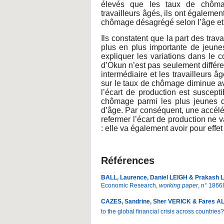
élevés que les taux de chômag
travailleurs âgés, ils ont égalemen
chômage désagrégé selon l’âge et
Ils constatent que la part des trav
plus en plus importante de jeunes
expliquer les variations dans le c
d’Okun n’est pas seulement différen
intermédiaire et les travailleurs â
sur le taux de chômage diminue ave
l’écart de production est suscept
chômage parmi les plus jeunes d
d’âge. Par conséquent, une accélé
refermer l’écart de production ne
: elle va également avoir pour eff
Références
BALL, Laurence, Daniel LEIGH & Prakash
Economic Research,
working paper
, n° 1866
CAZES, Sandrine, Sher VERICK & Fares A
to the global financial crisis across countries