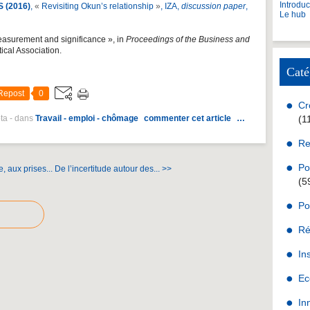
Introdu
S (2016)
,
«
Revisiting Okun’s relationship
»
, IZA,
discussion paper
,
Le hub
measurement and significance », in
Proceedings of the Business and
tical Association.
Caté
Repost
0
Cr
ota
-
dans
Travail - emploi - chômage
commenter cet article
…
(1
Re
Po
 aux prises...
De l’incertitude autour des... >>
(5
Po
Ré
In
Ec
In