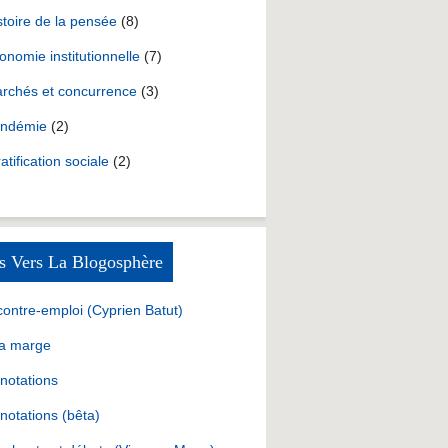
stoire de la pensée
(8)
onomie institutionnelle
(7)
rchés et concurrence
(3)
ndémie
(2)
ratification sociale
(2)
s Vers La Blogosphère
contre-emploi (Cyprien Batut)
la marge
notations
notations (bêta)