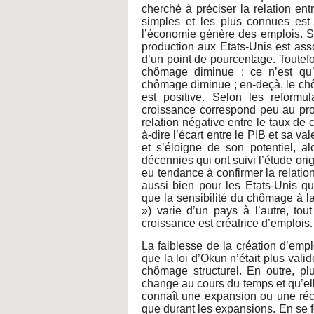
cherché à préciser la relation ent
simples et les plus connues est l
l’économie génère des emplois. S
production aux Etats-Unis est as
d’un point de pourcentage. Toutefo
chômage diminue : ce n’est qu’à
chômage diminue ; en-deçà, le ch
est positive. Selon les reformu
croissance correspond peu au prou 
relation négative entre le taux de 
à-dire l’écart entre le PIB et sa va
et s’éloigne de son potentiel, 
décennies qui ont suivi l’étude or
eu tendance à confirmer la relation
aussi bien pour les Etats-Unis qu
que la sensibilité du chômage à l
») varie d’un pays à l’autre, to
croissance est créatrice d’emplois.
La faiblesse de la création d’emp
que la loi d’Okun n’était plus valid
chômage structurel. En outre, pl
change au cours du temps et qu’el
connaît une expansion ou une réces
que durant les expansions. En se 