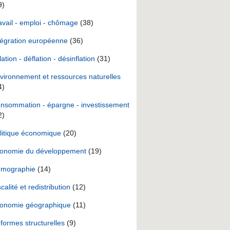
9)
avail - emploi - chômage
(38)
tégration européenne
(36)
lation - déflation - désinflation
(31)
vironnement et ressources naturelles
4)
nsommation - épargne - investissement
2)
litique économique
(20)
onomie du développement
(19)
mographie
(14)
scalité et redistribution
(12)
onomie géographique
(11)
formes structurelles
(9)