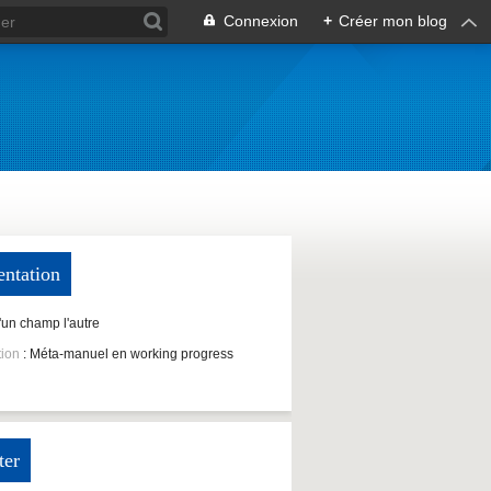
Connexion
+
Créer mon blog
entation
D'un champ l'autre
tion
: Méta-manuel en working progress
ter