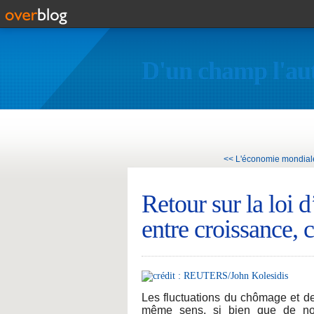
D'un champ l'au
<< L'économie mondiale,
Retour sur la loi 
entre croissance, 
Les fluctuations du chômage et de
même sens, si bien que de nom