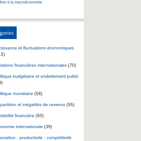
ction à la macroéconomie
gories
oissance et fluctuations économiques
15)
lations financières internationales
(70)
litique budgétaire et endettement public
9)
litique monétaire
(58)
partition et inégalités de revenus
(55)
stabilité financière
(50)
onomie internationale
(39)
novation - productivité - compétitivité