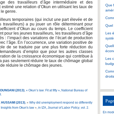
e des travailleurs d’âge intermédiaire et des
Que f
t estimé une relation d’Okun en utilisant les taux de
amér
 le genre.
Comme
ailleurs temporaires (qui inclut une part élevée et de
 travailleurs) a pu jouer un rôle déterminant pour
Quel 
oefficient d’Okun au cours du temps. Le coefficient
t pour les jeunes travailleurs, les travailleurs d’âge
Les é
gés : l’impact des variations de l’écart de production
systè
c l’âge. En l’occurrence, une variation positive de
Quell
ible de se traduire par une plus forte réduction du
écon
emandeurs d’emploi que pour les autres classes
ration de la croissance économique qui contribue à
Les 
 va pas seulement réduire le taux de chômage global
budgé
et de réduire le chômage des jeunes.
Comme
droit
 LOUNGANI (2013)
, « Okun’s law: Fit at fifty », National Bureau of
8.
Page
L HUSSAMI (2013)
,
«
Why did unemployment respond so differently
? Insights from Okun's law
»
, in IZA,
Journal of Labor Policy
, vol. 2.
En mode