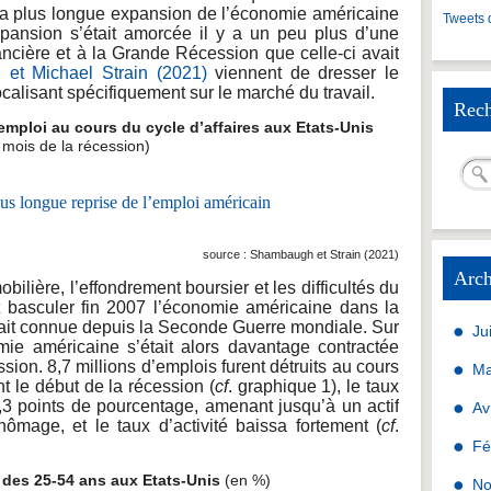
a plus longue expansion de l’économie américaine
Tweets 
expansion s’était amorcée il y a un peu plus d’une
nancière et à la Grande Récession que celle-ci avait
et Michael Strain (2021)
viennent de dresser le
ocalisant spécifiquement sur le marché du travail.
Rech
mploi au cours du cycle d’affaires aux Etats-Unis
 mois de la récession)
source : Shambaugh et Strain (2021)
Arch
bilière, l’effondrement boursier et les difficultés du
it basculer fin 2007 l’économie américaine dans la
 ait connue depuis la Seconde Guerre mondiale. Sur
Ju
ie américaine s’était alors davantage contractée
ion. 8,7 millions d’emplois furent détruits au cours
Ma
t le début de la récession (
cf
. graphique 1), le taux
 points de pourcentage, amenant jusqu’à un actif
Av
hômage, et le taux d’activité baissa fortement (
cf
.
Fé
des 25-54 ans aux Etats-Unis
(en %)
No