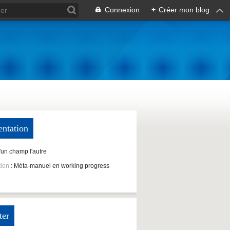
Connexion
+
Créer mon blog
entation
D'un champ l'autre
tion
: Méta-manuel en working progress
ter