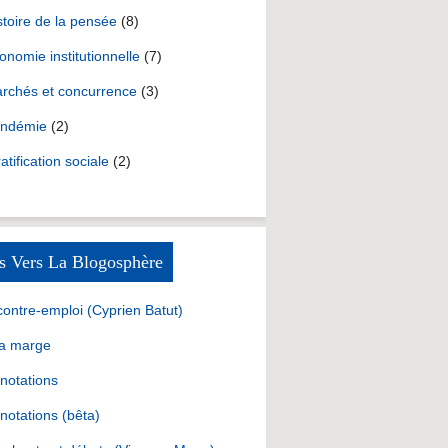
stoire de la pensée
(8)
onomie institutionnelle
(7)
rchés et concurrence
(3)
ndémie
(2)
ratification sociale
(2)
s Vers La Blogosphère
contre-emploi (Cyprien Batut)
la marge
notations
notations (bêta)