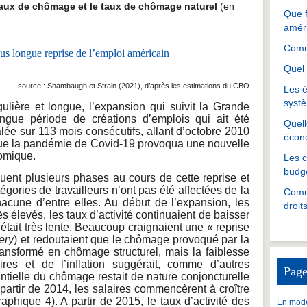
aux de chômage et le taux de chômage naturel
(en
Que f
amér
Comme
Quel 
source : Shambaugh et Strain (2021), d’après les estimations du CBO
Les é
systè
ulière et longue, l’expansion qui suivit la Grande
ongue période de créations d’emplois qui ait été
Quell
talée sur 113 mois consécutifs, allant d’octobre 2010
écon
ue la pandémie de Covid-19 provoqua une nouvelle
nomique.
Les 
budgé
uent plusieurs phases au cours de cette reprise et
tégories de travailleurs n’ont pas été affectées de la
Comme
cune d’entre elles. Au début de l’expansion, les
droit
s élevés, les taux d’activité continuaient de baisser
 était très lente. Beaucoup craignaient une « reprise
ery
) et redoutaient que le chômage provoqué par la
ansformé en chômage structurel, mais la faiblesse
res et de l’inflation suggérait, comme d’autres
Page
ntielle du chômage restait de nature conjoncturelle
 partir de 2014, les salaires commencèrent à croître
raphique 4). A partir de 2015, le taux d’activité des
En mode