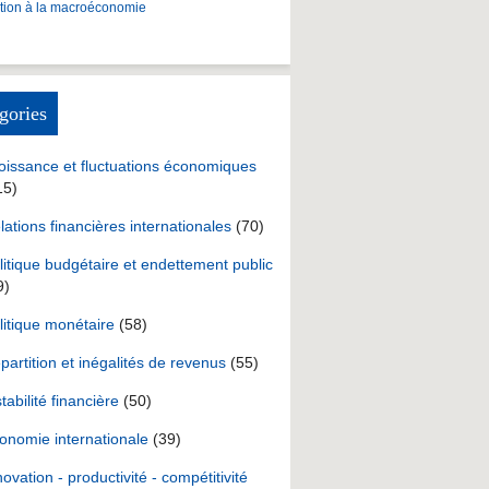
ction à la macroéconomie
gories
oissance et fluctuations économiques
15)
lations financières internationales
(70)
litique budgétaire et endettement public
9)
litique monétaire
(58)
partition et inégalités de revenus
(55)
stabilité financière
(50)
onomie internationale
(39)
novation - productivité - compétitivité