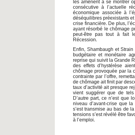
les amènent à se montrer op
consécutive à l’actuelle réc
économique associée à l’é
déséquilibres préexistants et
crise financière. De plus, l
ayant résorbé le chômage pr
peut-être pas tout à fait 
Récession.
Enfin, Shambaugh et Strain a
budgétaire et monétaire ag
reprise qui suivit la Grande 
des effets d’hystérèse aie
chômage provoquée par la cri
contrainte par l’offre, remetta
de chômage ait finit par des
taux d’activité ait presque rej
vient suggérer que de tels
D’autre part, ce n’est que 
niveau d’avant-crise que la 
s’est transmise au bas de la
tensions s’est révélé être fav
à l’emploi.