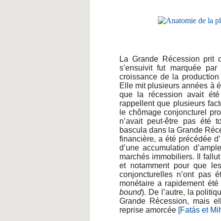
La Grande Récession prit of
s’ensuivit fut marquée par
croissance de la production
Elle mit plusieurs années à é
que la récession avait été
rappellent que plusieurs fact
le chômage conjoncturel pro
n’avait peut-être pas été 
bascula dans la Grande Réces
financière, a été précédée 
d’une accumulation d’amples
marchés immobiliers. Il fall
et notamment pour que les 
conjoncturelles n’ont pas é
monétaire a rapidement été c
bound
). De l’autre, la polit
Grande Récession, mais ell
reprise amorcée
[Fatás et Mi