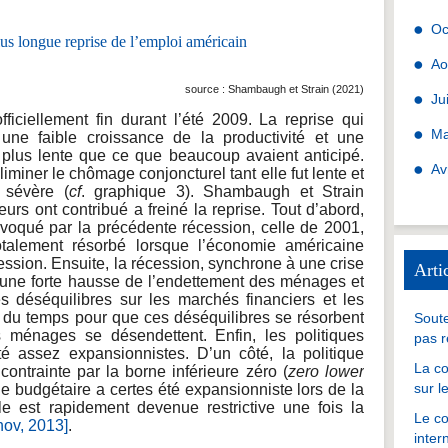
Oc
Ao
source : Shambaugh et Strain (2021)
Ju
ficiellement fin durant l’été 2009. La reprise qui
Ma
 une faible croissance de la productivité et une
 plus lente que ce que beaucoup avaient anticipé.
Av
liminer le chômage conjoncturel tant elle fut lente et
 sévère (
cf
. graphique 3). Shambaugh et Strain
eurs ont contribué a freiné la reprise. Tout d’abord,
voqué par la précédente récession, celle de 2001,
totalement résorbé lorsque l’économie américaine
sion. Ensuite, la récession, synchrone à une crise
Arti
d’une forte hausse de l’endettement des ménages et
 déséquilibres sur les marchés financiers et les
ut du temps pour que ces déséquilibres se résorbent
Soute
ménages se désendettent. Enfin, les politiques
pas r
té assez expansionnistes. D’un côté, la politique
La co
ontrainte par la borne inférieure zéro (
zero lower
sur l
ique budgétaire a certes été expansionniste lors de la
e est rapidement devenue restrictive une fois la
Le co
hov, 2013]
.
inter