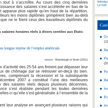
Introdu
out à s’accroître. Au cours des cinq dernières
Le hub
oissance des salaires s’est accélérée en bas de la
st apparue plus rapide qu’en haut de la répartition.
illeurs les moins diplômés grimpèrent bien au-delà
 que ne le firent ceux des travailleurs diplômés du
Caté
laires horaires réels à divers centiles aux Etats-
Cr
(1
Re
Po
source : Shambaugh et Strain (2021)
(5
ux d'activité des 25-54 ans finirent par dépasser leur
taux de chômage par se retrouver en-deçà du sien.
Po
ires, comprenant la récession et la subséquente
décembre 2007 a constitué l’une des meilleures
Ré
e des salaires réels depuis plusieurs décennies.
ance s’est réalisée pendant les toutes dernières
In
elles-ci qu’elle s’est généralisée à l’ensemble de la
Ec
nt leur analyse en avançant plusieurs raisons qui
In