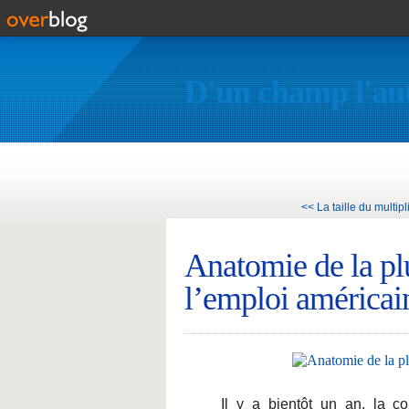
D'un champ l'au
<< La taille du multipli
Anatomie de la pl
l’emploi américai
Il y a bientôt un an, la co