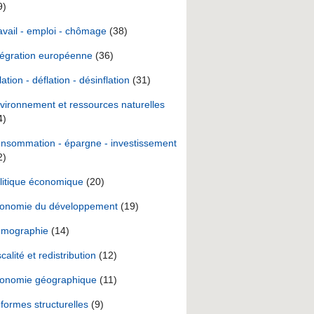
9)
avail - emploi - chômage
(38)
tégration européenne
(36)
lation - déflation - désinflation
(31)
vironnement et ressources naturelles
4)
nsommation - épargne - investissement
2)
litique économique
(20)
onomie du développement
(19)
mographie
(14)
scalité et redistribution
(12)
onomie géographique
(11)
formes structurelles
(9)