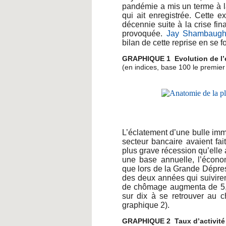
pandémie a mis un terme à l
qui ait enregistrée. Cette 
décennie suite à la crise fi
provoquée.
Jay Shambaugh 
bilan de cette reprise en se f
GRAPHIQUE 1 Evolution de l’e
(en indices, base 100 le premier
L’éclatement d’une bulle immo
secteur bancaire avaient fa
plus grave récession qu’elle
une base annuelle, l’économ
que lors de la Grande Dépress
des deux années qui suiviren
de chômage augmenta de 5,3
sur dix à se retrouver au c
graphique 2).
GRAPHIQUE 2 Taux d’activité 