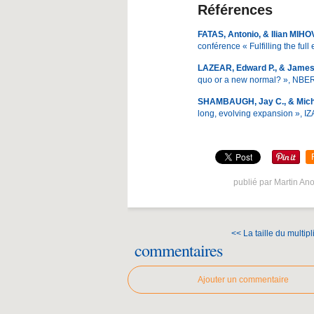
Références
FATAS, Antonio, & Ilian MIHO
conférence « Fulfilling the fu
LAZEAR, Edward P., & James
quo or a new normal? », NBE
SHAMBAUGH, Jay C., & Micha
long, evolving expansion », IZ
publié par Martin An
<< La taille du multipli
commentaires
Ajouter un commentaire