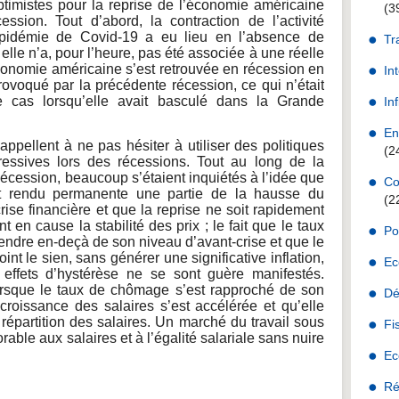
timistes pour la reprise de l’économie américaine
(3
ession. Tout d’abord, la contraction de l’activité
pidémie de Covid-19 a eu lieu en l’absence de
Tr
 elle n’a, pour l’heure, pas été associée à une réelle
’économie américaine s’est retrouvée en récession en
In
ovoqué par la précédente récession, ce qui n’était
le cas lorsqu’elle avait basculé dans la Grande
Inf
En
ppellent à ne pas hésiter à utiliser des politiques
(2
ressives lors des récessions. Tout au long de la
Récession, beaucoup s’étaient inquiétés à l’idée que
Co
nt rendu permanente une partie de la hausse du
(2
se financière et que la reprise ne soit rapidement
nt en cause la stabilité des prix ; le fait que le taux
Po
cendre en-deçà de son niveau d’avant-crise et que le
oint le sien, sans générer une significative inflation,
Ec
 effets d’hystérèse ne se sont guère manifestés.
lorsque le taux de chômage s’est rapproché de son
Dé
croissance des salaires s’est accélérée et qu’elle
 répartition des salaires. Un marché du travail sous
Fi
orable aux salaires et à l’égalité salariale sans nuire
Ec
Ré