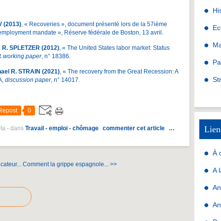
Hi
V (2013)
, « Recoveries », document présenté lors de la 57ième
Ec
ll employment mandate », Réserve fédérale de Boston, 13 avril.
Ma
 R. SPLETZER (2012)
, « The United States labor market: Status
R
working paper
, n° 18386.
Pa
el R. STRAIN (2021)
, « The recovery from the Great Recession: A
St
A,
discussion paper
, n° 14017.
Repost
0
Lien
ota
-
dans
Travail - emploi - chômage
commenter cet article
…
À 
cateur...
Comment la grippe espagnole... >>
A 
An
An