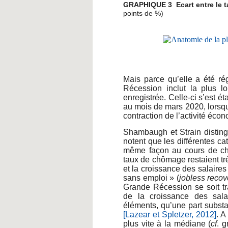
GRAPHIQUE 3 Ecart entre le t
points de %)
Mais parce qu’elle a été rég
Récession inclut la plus l
enregistrée. Celle-ci s’est é
au mois de mars 2020, lorsq
contraction de l’activité éco
Shambaugh et Strain disting
notent que les différentes ca
même façon au cours de cha
taux de chômage restaient trè
et la croissance des salaires
sans emploi » (
jobless recov
Grande Récession se soit tr
de la croissance des salai
éléments, qu’une part substa
[Lazear et Spletzer, 2012]
. A
plus vite à la médiane (
cf
. g