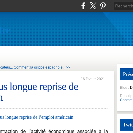
tre
cateur...
Comment la grippe espagnole... >>
Prés
16 février 2021
us longue reprise de
Blog
: 
n
Descrip
Contact
Twit
ntraction de l’activité économique associée à la