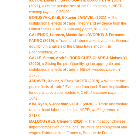
AUTOR, David H., David DORN & Gordon H. HANSON
(2021)
, « On the persistence of the China shock », NBER,
working paper
, n° 29401.
BORUSYAK, Kirill, & Xavier JARAVEL (2021)
, « The
distributional effects of trade: Theory and evidence from the
United States », NBER,
working paper
, n° 28957.
CALIENDO, Lorenzo, Maximiliano DVORKIN & Fernando
PARRO (2019)
, « Trade and labor market dynamics: General
equilibrium analysis of the China trade shock », in
Econometrica
, vol. 87.
GALLE, Simon, Andrés RODRÍGUEZ-CLARE & Moises YI
(2020)
, « Slicing the pie: Quantifying the aggregate and
distributional effects of trade », NBER,
working paper
, n°
23737.
JARAVEL, Xavier, & Erick SAGER (2019)
, « What are the
price effects of trade? Evidence from the US and implications
for quantitative trade models », CEP,
discussion paper
, n°
1642.
KIM, Ryan, & Jonathan VOGEL (2020)
, « Trade and welfare
(across local labor markets) », NBER,
working paper
, n°
27133.
MALGOUYRES, Clément (2016)
, « The impact of Chinese
import competition on the local structure of employment and
wages: Evidence from France », Banque de France,