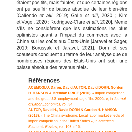
étaient positifs, mais faibles, et que certaines régions
ont pu souffrir de baisse absolue de leur bien-être
[Caliendo
et alii
, 2019; Galle
et alii
, 2020 ; Kim
et Vogel, 2020 ; Rodríguez-Clare
et alii
, 2020]. Même
s’ils ne considèrent que les estimations les plus
optimistes quant à l’impact du commerce avec la
Chine sur les coûts aux Etats-Unis [Jaravel et Sager,
2019; Borusyak et Jaravel, 2021], Dorn et ses
coauteurs concluent au terme de leur analyse que de
nombreuses régions des Etats-Unis ont subi une
baisse absolue des revenus réels.
Références
ACEMOGLU, Daron, David AUTOR, David DORN, Gordon
H. HANSON & Brendan PRICE (2016)
, « Import competition
and the great U.S. employment sag of the 2000s », in
Journal
of Labor Economics
, vol. 34.
AUTOR, David H., David DORN & Gordon H. HANSON
(2013)
, « The China syndrome: Local labor market effects of
import competition in the United States », in
American
Economic Review
, vol. 103, n° 6.