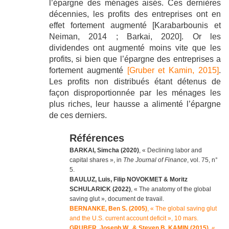
l’épargne des ménages aisés. Ces dernières
décennies, les profits des entreprises ont en
effet fortement augmenté [Karabarbounis et
Neiman, 2014 ; Barkai, 2020]. Or les
dividendes ont augmenté moins vite que les
profits, si bien que l’épargne des entreprises a
fortement augmenté
[Gruber et Kamin, 2015]
.
Les profits non distribués étant détenus de
façon disproportionnée par les ménages les
plus riches, leur hausse a alimenté l’épargne
de ces derniers.
Références
BARKAI, Simcha (2020)
, « Declining labor and
capital shares », in
The Journal of Finance
, vol. 75, n°
5.
BAULUZ, Luis, Filip NOVOKMET & Moritz
SCHULARICK (2022)
, « The anatomy of the global
saving glut », document de travail.
BERNANKE, Ben S. (2005)
, « The global saving glut
and the U.S. current account deficit », 10 mars.
GRUBER, Joseph W., & Steven B. KAMIN (2015)
, «