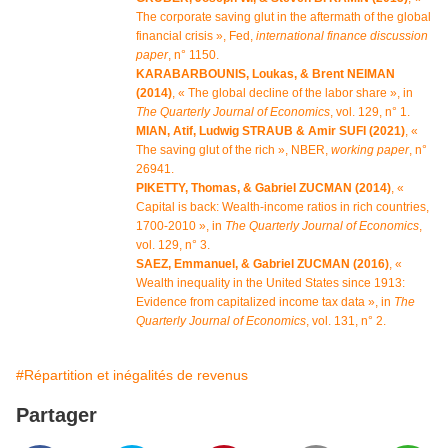
The corporate saving glut in the aftermath of the global
financial crisis », Fed,
international finance discussion
paper
, n° 1150.
KARABARBOUNIS, Loukas, & Brent NEIMAN
(2014)
, « The global decline of the labor share », in
The Quarterly Journal of Economics
, vol. 129, n° 1.
MIAN, Atif, Ludwig STRAUB & Amir SUFI (2021)
, «
The saving glut of the rich », NBER,
working paper
, n°
26941.
PIKETTY, Thomas, & Gabriel ZUCMAN (2014)
, «
Capital is back: Wealth-income ratios in rich countries,
1700-2010 », in
The Quarterly Journal of Economics
,
vol. 129, n° 3.
SAEZ, Emmanuel, & Gabriel ZUCMAN (2016)
, «
Wealth inequality in the United States since 1913:
Evidence from capitalized income tax data », in
The
Quarterly Journal of Economics
, vol. 131, n° 2.
#Répartition et inégalités de revenus
Partager