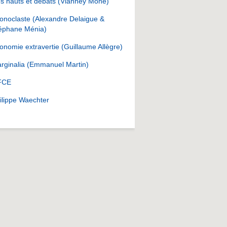
s hauts et débats (Vianney Mone)
onoclaste (Alexandre Delaigue &
éphane Ménia)
onomie extravertie (Guillaume Allègre)
rginalia (Emmanuel Martin)
FCE
ilippe Waechter