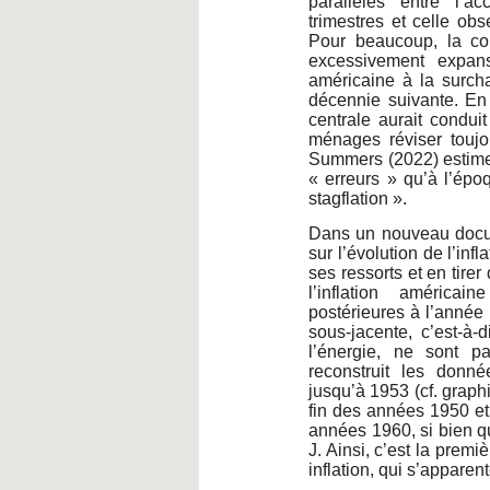
parallèles entre l’ac
trimestres et celle o
Pour beaucoup, la co
excessivement expans
américaine à la surcha
décennie suivante. En
centrale aurait conduit
ménages réviser toujou
Summers (2022) estim
« erreurs » qu’à l’épo
stagflation ».
Dans un nouveau docum
sur l’évolution de l’i
ses ressorts et en tire
l’inflation américa
postérieures à l’année
sous-jacente, c’est-à-d
l’énergie, ne sont p
reconstruit les donné
jusqu’à 1953 (cf. graphiq
fin des années 1950 et 
années 1960, si bien q
J. Ainsi, c’est la prem
inflation, qui s’apparen