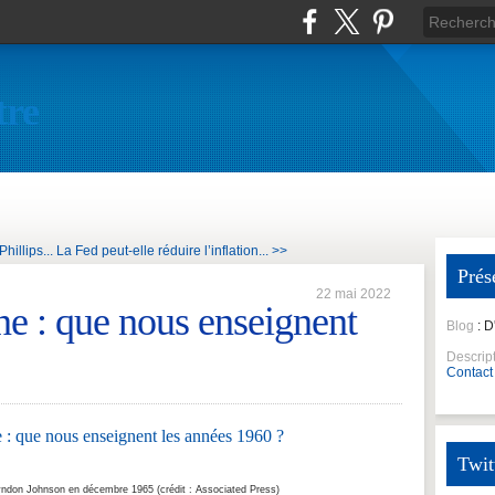
tre
hillips...
La Fed peut-elle réduire l’inflation... >>
Prés
22 mai 2022
ne : que nous enseignent
Blog
: 
Descrip
Contact
Twit
ndon Johnson en décembre 1965 (crédit : Associated Press)