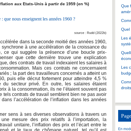
ation aux Etats-Unis à partir de 1959 (en %)
Que f
amér
Comme
Quel 
source : Rudd (2022b)
Les é
t accélérée dans la seconde moitié des années 1960,
systè
té synchrone à une accélération de la croissance du
re, ce qui suggère la présence d’une boucle prix-
Quell
 penser que cette dernière trouve une explication
écon
oque, des contrats de travail indexaient les salaires à
Les 
a consommation. Mais ces contrats ne concernaient
riés ; la part des travailleurs concernés a atteint un
budgé
0, puis elle décrut fortement pour atteindre 4,5 %
Comme
 du secteur privé. En outre, les salaires étaient
droit
prix à la consommation, ils ne l’étaient souvent pas
e tels contrats de travail semblent bien ne pas avoir
if dans l’accélération de l’inflation dans les années
er sens à ses diverses observations à travers un
Page
ne mesure des prix relatifs à l’importation, la
vail unitaire, l’inflation des prix et l’écart entre le
En mode
vé et le taux de chômage naturel, tel qu’il est