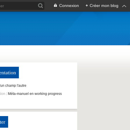
Connexion
+
Créer mon blog
entation
D'un champ l'autre
tion
: Méta-manuel en working progress
ter