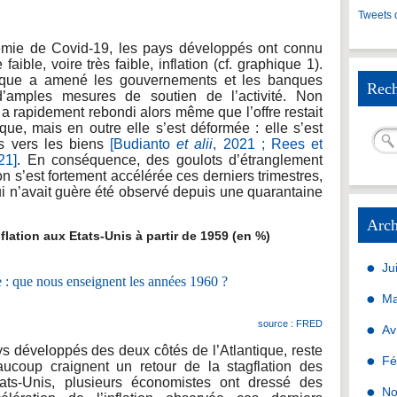
Tweets 
démie de Covid-19, les pays développés ont connu
aible, voire très faible, inflation (cf. graphique 1).
que a amené les gouvernements et les banques
Rech
d’amples mesures de soutien de l’activité. Non
 rapidement rebondi alors même que l’offre restait
que, mais en outre elle s’est déformée : elle s’est
es vers les biens
[Budianto
et alii
, 2021 ;
Rees et
21]
. En conséquence, des goulots d’étranglement
ion s’est fortement accélérée ces derniers trimestres,
ui n’avait guère été observé depuis une quarantaine
Arch
ation aux Etats-Unis à partir de 1959 (en %)
Ju
Ma
source : FRED
Av
ays développés des deux côtés de l’Atlantique, reste
Fé
aucoup craignent un retour de la stagflation des
ts-Unis, plusieurs économistes ont dressé des
No