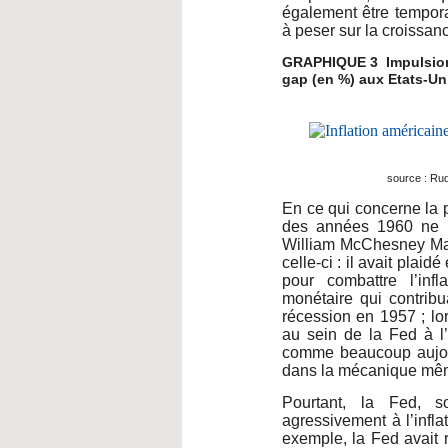
également être tempora
à peser sur la croissa
GRAPHIQUE 3 Impulsion 
gap (en %) aux Etats-Un
source : Rud
En ce qui concerne la po
des années 1960 ne prê
William McChesney Mar
celle-ci : il avait plai
pour combattre l’inf
monétaire qui contrib
récession en 1957 ; lo
au sein de la Fed à l’é
comme beaucoup aujourd
dans la mécanique même
Pourtant, la Fed, s
agressivement à l’infl
exemple, la Fed avait 