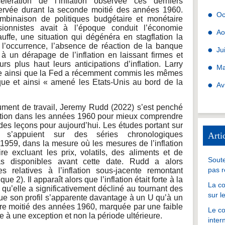
célération de l’inflation observée ces derniers
bservée durant la seconde moitié des années 1960.
Oc
mbinaison de politiques budgétaire et monétaire
ionnistes avait à l’époque conduit l’économie
Ao
uffe, une situation qui dégénéra en stagflation la
 l’occurrence, l’absence de réaction de la banque
Ju
 à un dérapage de l’inflation en laissant firmes et
rs plus haut leurs anticipations d’inflation. Larry
Ma
e ainsi que la Fed a récemment commis les mêmes
que et ainsi « amené les Etats-Unis au bord de la
Av
ent de travail, Jeremy Rudd (2022) s’est penché
nflation dans les années 1960 pour mieux comprendre
r des leçons pour aujourd’hui. Les études portant sur
ine s’appuient sur des séries chronologiques
Arti
 1959, dans la mesure où les mesures de l’inflation
ire excluant les prix, volatils, des aliments et de
Soute
as disponibles avant cette date. Rudd a alors
pas r
es relatives à l’inflation sous-jacente remontant
ue 2). Il apparaît alors que l’inflation était forte à la
La co
qu’elle a significativement décliné au tournant des
sur l
ue son profil s’apparente davantage à un U qu’à un
ière moitié des années 1960, marquée par une faible
Le co
te à une exception et non la période ultérieure.
inter