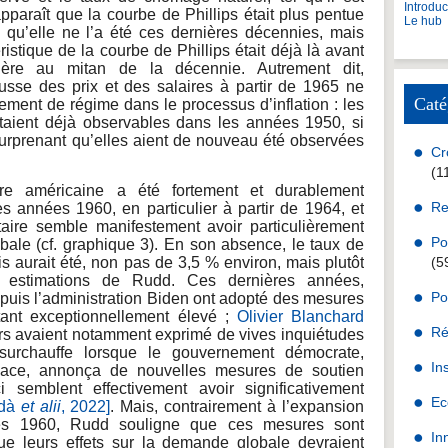
Introdu
pparaît que la courbe de Phillips était plus pentue
Le hub
qu’elle ne l’a été ces dernières décennies, mais
ristique de la courbe de Phillips était déjà là avant
célère au mitan de la décennie. Autrement dit,
ausse des prix et des salaires à partir de 1965 ne
Caté
ement de régime dans le processus d’inflation : les
 étaient déjà observables dans les années 1950, si
 surprenant qu’elles aient de nouveau été observées
Cr
(1
ire américaine a été fortement et durablement
Re
s années 1960, en particulier à partir de 1964, et
taire semble manifestement avoir particulièrement
Po
ale (cf. graphique 3). En son absence, le taux de
 aurait été, non pas de 3,5 % environ, mais plutôt
(5
estimations de Rudd. Ces dernières années,
Po
 puis l’administration Biden ont adopté des mesures
ant exceptionnellement élevé ;
Olivier Blanchard
Ré
s avaient notamment exprimé de vives inquiétudes
urchauffe lorsque le gouvernement démocrate,
In
lace, annonça de nouvelles mesures de soutien
ci semblent effectivement avoir significativement
Ec
rdà
et alii
, 2022]
. Mais, contrairement à l’expansion
es 1960, Rudd souligne que ces mesures sont
In
que leurs effets sur la demande globale devraient