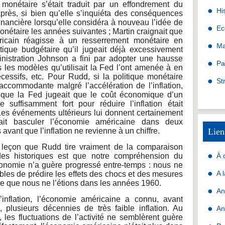
monétaire s’était traduit par un effondrement du
Hi
près, si bien qu’elle s’inquiéta des conséquences
financière lorsqu’elle considéra à nouveau l’idée de
Ec
monétaire les années suivantes ; Martin craignait que
icain réagisse à un resserrement monétaire en
Ma
tique budgétaire qu’il jugeait déjà excessivement
inistration Johnson a fini par adopter une hausse
Pa
 les modèles qu’utilisait la Fed l’ont amenée à en
écessifs, etc. Pour Rudd, si la politique monétaire
St
accommodante malgré l’accélération de l’inflation,
e que la Fed jugeait que le coût économique d’un
 suffisamment fort pour réduire l’inflation était
es événements ultérieurs lui donnent certainement
ait basculer l’économie américaine dans deux
avant que l’inflation ne revienne à un chiffre.
Lien
le leçon que Rudd tire vraiment de la comparaison
des historiques est que notre compréhension du
À 
conomie n’a guère progressé entre-temps : nous ne
A 
es de prédire les effets des chocs et des mesures
e que nous ne l’étions dans les années 1960.
An
inflation, l’économie américaine a connu, avant
 plusieurs décennies de très faible inflation. Au
An
 les fluctuations de l’activité ne semblèrent guère