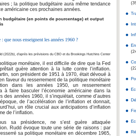
(3
ires ; la politique budgétaire aura même tendance
nce américaine ces prochaines années.
Tr
budgétaire (en points de pourcentage) et output
is
In
Inf
En
(2
d (2022b), d’après les prévisions du CBO et du Brookings Hutchins Center
Co
litique monétaire, il est difficile de dire que la Fed
(2
tait guère attention à la lutte contre l’inflation.
tin, son président de 1951 à 1970, était dévoué à
Po
dé en faveur du resserrement de la politique monétaire
lation dans les années 1950, un resserrement
Ec
ua à faire basculer l’économie américaine dans la
rs des années 1960, il s’inquiétait, comme d’autres
Dé
poque, de l’accélération de l’inflation et donnait,
’hui, un rôle crucial aux anticipations d’inflation
Fi
 de l’inflation.
Ec
ous sa présidence, ne s’est guère attaquée
ation. Rudd évoque toute une série de raisons : par
Ré
resserré sa politique monétaire en décembre 1965,