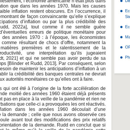
anifestement, l’économie américaine n’était plus dans
De
ation que dans les années 1970. Mais les causes
Ec
aible inflation restent obscures. En l’occurrence, il
montrant de façon convaincante qu’elle s’explique
St
ipations d’inflation ou par la plus crédibilité des
Rudd, 2022a], tout comme il ne semble guère
Ec
d’éventuelles erreurs de politique monétaire pour
Ma
ion des années 1970 : à l’époque, les économistes
tion comme résultant de chocs d’offre, notamment la
O
atières premières et le ralentissement de la
ductivité, une interprétation qu’ils jugeaient
Ph
edt, 2021] et qui ne semble pas avoir perdu de sa
emps [Blinder et Rudd, 2013]. Par conséquent, selon
esoin de maintenir les anticipations d’inflation à un
ablir la crédibilité des banques centrales ne devrait
ux autorités monétaires ce qu’elles ont à faire.
 qui ont été à l’origine de la forte accélération de
conde moitié des années 1960 étaient déjà présents
nt pas en place à la veille de la pandémie et rien ne
bations que celle-ci a provoquées les ont réactivés.
inflation dans les années 1960 découlait d’une
de la demande ; celle que nous avons observée ces
oule avant tout des modifications des prix relatifs
orientation de la demande. Rudd en conclut que si