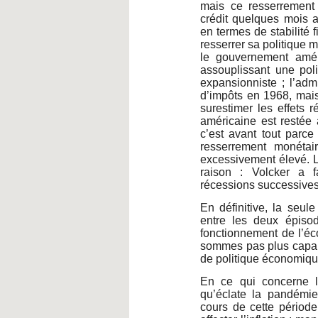
mais ce resserrement 
crédit quelques mois a
en termes de stabilité 
resserrer sa politique 
le gouvernement amér
assouplissant une poli
expansionniste ; l’adm
d’impôts en 1968, mais
surestimer les effets r
américaine est restée 
c’est avant tout parc
resserrement monétaire
excessivement élevé. L
raison : Volcker a f
récessions successives 
En définitive, la seu
entre les deux épiso
fonctionnement de l’é
sommes pas plus capabl
de politique économiqu
En ce qui concerne l’
qu’éclate la pandémie,
cours de cette période,