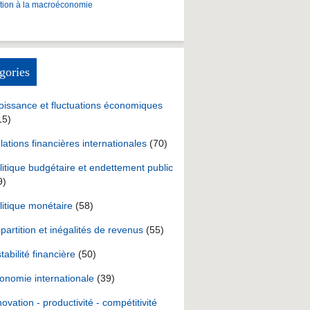
ction à la macroéconomie
gories
oissance et fluctuations économiques
15)
lations financières internationales
(70)
litique budgétaire et endettement public
9)
litique monétaire
(58)
partition et inégalités de revenus
(55)
stabilité financière
(50)
onomie internationale
(39)
novation - productivité - compétitivité