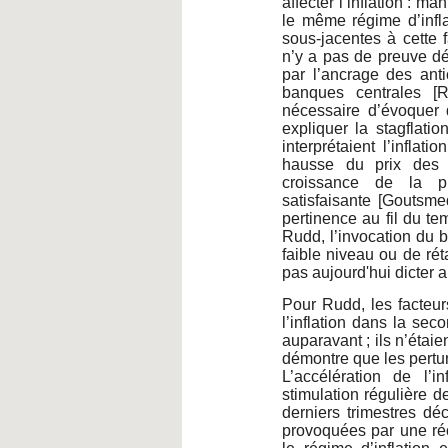
affecter l’inflation : m
le même régime d’infl
sous-jacentes à cette f
n’y a pas de preuve dé
par l’ancrage des antic
banques centrales [
nécessaire d’évoquer 
expliquer la stagflat
interprétaient l’infla
hausse du prix des m
croissance de la pro
satisfaisante [Goutsm
pertinence au fil du t
Rudd, l’invocation du b
faible niveau ou de rét
pas aujourd'hui dicter a
Pour Rudd, les facteurs
l’inflation dans la se
auparavant ; ils n’étaie
démontre que les pertur
L’accélération de l’
stimulation régulière 
derniers trimestres déc
provoquées par une ré