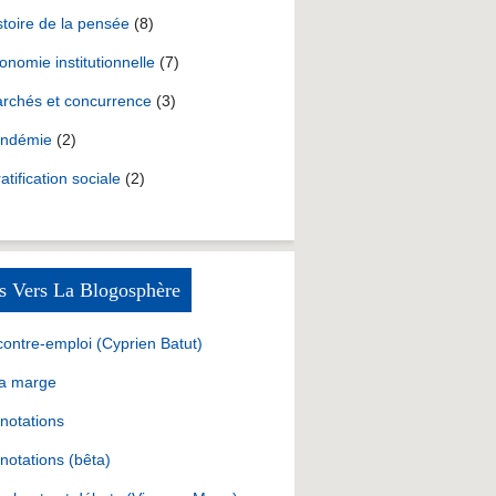
stoire de la pensée
(8)
onomie institutionnelle
(7)
rchés et concurrence
(3)
ndémie
(2)
ratification sociale
(2)
s Vers La Blogosphère
contre-emploi (Cyprien Batut)
la marge
notations
notations (bêta)