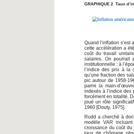
GRAPHIQUE 2 Taux d’infl
Quand l’inflation s’es
cette accélération a é
coût du travail unitai
salaires. On pourrait
institutionnelle : à l’ép
l’indice des prix à l
qu’une fraction des sala
pic autour de 1958-196
parmi la main-d’œuvre
indexés à l’indice des 
forcément en totalité. D
joué un rôle significat
1960 [Douty, 1975].
Rudd a cherché à donn
modèle VAR incluant u
croissance du coût du tra
taux de chômage obser