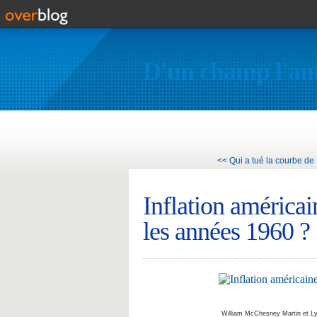
D'un champ l'au
<< Qui a tué la courbe de P
Inflation américai
les années 1960 ?
William McChesney Martin et Ly