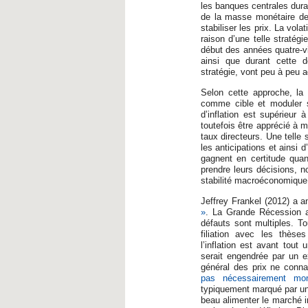
les banques centrales duran
de la masse monétaire dev
stabiliser les prix. La vol
raison d’une telle stratég
début des années quatre-vi
ainsi que durant cette d
stratégie, vont peu à peu ad
Selon cette approche, la 
comme cible et moduler se
d’inflation est supérieur 
toutefois être apprécié à m
taux directeurs. Une telle 
les anticipations et ainsi 
gagnent en certitude quant
prendre leurs décisions, n
stabilité macroéconomique
Jeffrey Frankel (2012) a 
»
. La Grande Récession au
défauts sont multiples. To
filiation avec les thès
l’inflation est avant tou
serait engendrée par un e
général des prix ne conn
pas nécessairement mon
typiquement marqué par une 
beau alimenter le marché in