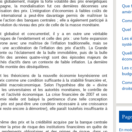
s globalement, malgré la forte volatilité des prix énergétiques
Que f
mpagne, la mondialisation fut ces dernières décennies une
isation des prix. L’intégration d’économies à faibles coûts de
amér
nternational a peut-être davantage permis de maîtriser la
e l’action des banques centrales ; elle a également participé à
Comme
olution du niveau des prix de celle de la masse monétaire.
Quel 
 globalisé et concurrentiel, il y a en outre une véritable
Les é
miques de l’endettement et celle des prix : une forte expansion
rone avec une maîtrise de l’inflation traditionnelle, mais se
systè
une accélération de l’inflation des prix d’actifs. La Grande
nte ou l’éclatement de la bulle immobilière, puis de la bulle
Quell
fin des années quatre-vingt sont des épisodes majeurs de
écon
hés d'actifs dans un contexte de faible inflation. La dernière
elle montée des déséquilibres.
Les 
budgé
t les théoriciens de la nouvelle économie keynésienne ont
prix comme une condition suffisante à la stabilité financière et,
Comme
bilité macroéconomique. Selon l’hypothèse dite de « divine
droit
les universitaires et les autorités monétaires, le contrôle de
loi et l’activité économique. La crise financière de 2007 et ses
omie réelle ont balayé la pertinence d’une telle conception
s prix est peut-être une condition nécessaire à une croissance
ui reste encore à démontrer), elle paraît toutefois insuffisante à
Page
-même des prix et la crédibilité acquise par la banque centrale
ter la prise de risque des institutions financières en quête de
En mode
es rendements obligataires et des primes de risque, dans un