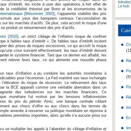
Introdu
aux d’intérêt, les incite à user des opérations à fort effet de
Le hub
de la crédibilité théorisé par Borio et les économistes de la
ternationaux
[Mésonnier, 2003]
, l’apparente stabilité des prix
ssimule aux yeux des banquiers centraux l’accumulation de
 sur les marchés d’actifs. De plus, cela accroît le risque d’une
 se produit un retournement des prix d’actifs.
Caté
nini (2010)
, un strict ciblage de l’inflation risque de confiner
e à faibles taux d’intérêt ». De faibles taux d’intérêt incitent
Cr
pter des prises de risques excessives, ce qui accroît le risque
(1
orsqu’une crise survient effectivement, les taux d’intérêt doivent
rder le système financier. Tant que ce dernier est affaibli, les
ment relever leurs taux, ce qui alimente une nouvelle phase
Re
Po
n taux d’inflation a pu conduire les autorités monétaires à
(5
udiciables pour l’économie. La Fed maintint ses taux inchangés
 l’élévation du risque de récession. Le relèvement des taux
Po
8 par la BCE apparaît comme une véritable aberration dans un
flagrante des turbulences sur les marchés financiers. Ce
ique monétaire fut motivé par les tensions inflationnistes
Ré
es du prix du pétrole. Ainsi, une banque centrale ciblant
icacement aux chocs d’offre ou aux chocs dans les termes de
In
xemple amenée à resserrer sa politique monétaire en réponse à
tières premières importées, alors qu’elle n’a aucune prise sur
Ec
In
 se multiplier les appels à l’abandon du ciblage d’inflation et