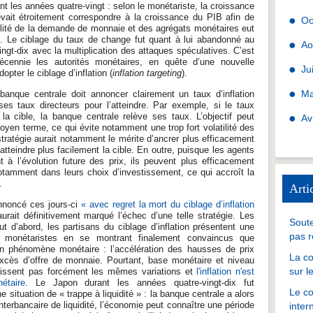
t les années quatre-vingt : selon le monétariste, la croissance
ait étroitement correspondre à la croissance du PIB afin de
Oc
atilité de la demande de monnaie et des agrégats monétaires eut
ie. Le ciblage du taux de change fut quant à lui abandonné au
Ao
ngt-dix avec la multiplication des attaques spéculatives. C’est
écennie les autorités monétaires, en quête d’une nouvelle
Ju
opter le ciblage d’inflation (
inflation targeting
).
Ma
banque centrale doit annoncer clairement un taux d’inflation
s taux directeurs pour l’atteindre. Par exemple, si le taux
à la cible, la banque centrale relève ses taux. L’objectif peut
Av
oyen terme, ce qui évite notamment une trop fort volatilité des
stratégie aurait notamment le mérite d’ancrer plus efficacement
d’atteindre plus facilement la cible. En outre, puisque les agents
 à l’évolution future des prix, ils peuvent plus efficacement
otamment dans leurs choix d’investissement, ce qui accroît la
.
Arti
annoncé ces jours-ci
« avec regret la mort du ciblage d’inflation
rait définitivement marqué l’échec d’une telle stratégie. Les
Soute
ut d’abord, les partisans du ciblage d’inflation présentent une
pas r
es monétaristes en se montrant finalement convaincus que
t un phénomène monétaire : l’accélération des hausses de prix
La co
xcès d’offre de monnaie. Pourtant, base monétaire et niveau
sur l
aissent pas forcément les mêmes variations et
l'inflation n'est
étaire
. Le Japon durant les années quatre-vingt-dix fut
Le co
situation de « trappe à liquidité » : la banque centrale a alors
terbancaire de liquidité, l’économie peut connaître une période
inter