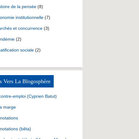
stoire de la pensée
(8)
onomie institutionnelle
(7)
rchés et concurrence
(3)
ndémie
(2)
ratification sociale
(2)
s Vers La Blogosphère
contre-emploi (Cyprien Batut)
la marge
notations
notations (bêta)