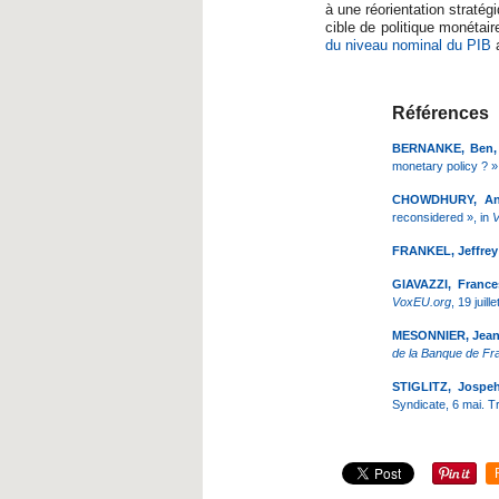
à une réorientation straté
cible de politique monétair
du niveau nominal du PIB
a
Références
BERNANKE, Ben, 
monetary policy ? »
CHOWDHURY, Anis
reconsidered », in
V
FRANKEL, Jeffrey
GIAVAZZI, France
VoxEU.org
, 19 juille
MESONNIER, Jean-
de la Banque de Fr
STIGLITZ, Jospeh
Syndicate, 6 mai.
Tr