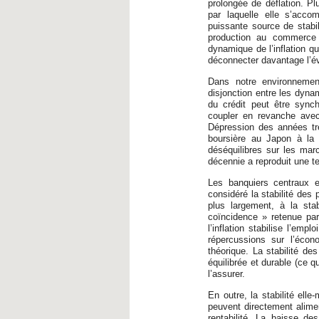
prolongée de déflation. Plu
par laquelle elle s’acco
puissante source de stabil
production au commerce i
dynamique de l’inflation qu
déconnecter davantage l’év
Dans notre environnement
disjonction entre les dyna
du crédit peut être synch
coupler en revanche avec 
Dépression des années tre
boursière au Japon à la 
déséquilibres sur les marc
décennie a reproduit une t
Les banquiers centraux e
considéré la stabilité des 
plus largement, à la sta
coïncidence » retenue par 
l’inflation stabilise l’emp
répercussions sur l’écon
théorique. La stabilité de
équilibrée et durable (ce q
l’assurer.
En outre, la stabilité elle
peuvent directement alimen
rentabilité. La baisse d