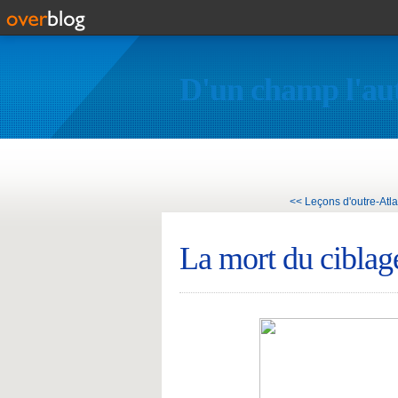
D'un champ l'au
<< Leçons d'outre-Atl
La mort du ciblage