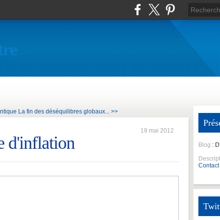
tre
antique
La fin des déséquilibres globaux... >>
Prés
19 mai 2012
 d'inflation
Blog
: 
Descrip
Contact
Twit