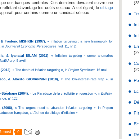
gique des banques centrales. Ces dernières devraient suivre une
(3
e reflétant davantage les coûts sociaux. A cet égard, le
ciblage
pparaît pour certains comme un candidat sérieux.
Tr
In
Martin Anota
Inf
& Frederic MISHKIN (1997)
, « Inflation targeting : a new framework for
En
, in
Journal of Economic Perspectives
, vol. 11, n° 2.
(2
, & Iyanatul ISLAM (2011)
, « Inflation targeting - some anomalies
oxEU.org
, 5 avril.
Co
(2
 (2012)
, « The death of inflation targeting », in
Project Syndicate
, 16 mai.
sco, & Alberto GIOVANNINI (2010)
, « The low-interest-rate trap », in
Po
t.
Ec
Stéphane (2004)
, « Le Paradoxe de la crédibilité en question », in
Bulletin
ance
, n° 122.
Dé
 (2008)
, « The urgent need to abandon inflation targeting », in Project
Fi
aduction française, « L’échec du ciblage d’inflation ».
Ec
Repost
0
Ré