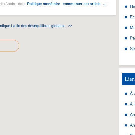
rtin Anota
-
dans
Politique monétaire
commenter cet article
…
Hi
Ec
antique
La fin des déséquilibres globaux... >>
Ma
Pa
St
Lien
À 
A 
An
An