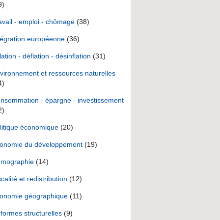
9)
avail - emploi - chômage
(38)
tégration européenne
(36)
lation - déflation - désinflation
(31)
vironnement et ressources naturelles
4)
nsommation - épargne - investissement
2)
litique économique
(20)
onomie du développement
(19)
mographie
(14)
scalité et redistribution
(12)
onomie géographique
(11)
formes structurelles
(9)