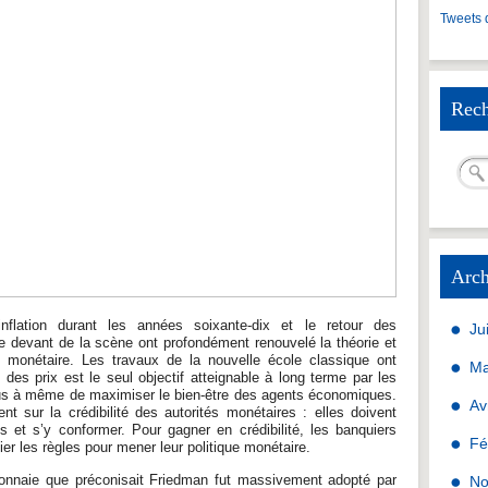
Tweets 
Rech
Arch
nflation durant les années soixante-dix et le retour des
Ju
e devant de la scène ont profondément renouvelé la théorie et
ue monétaire. Les travaux de la nouvelle école classique ont
Ma
n des prix est le seul objectif atteignable à long terme par les
lus à même de maximiser le bien-être des agents économiques.
Av
ent sur la crédibilité des autorités monétaires : elles doivent
s et s’y conformer. Pour gagner en crédibilité, les banquiers
Fé
gier les règles pour mener leur politique monétaire.
monnaie que préconisait Friedman fut massivement adopté par
No