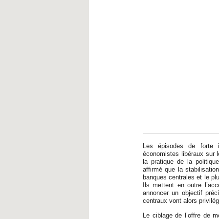
Les épisodes de forte i
économistes libéraux sur l
la pratique de la politiq
affirmé que la stabilisatio
banques centrales et le p
Ils mettent en outre l’acc
annoncer un objectif préci
centraux vont alors privilé
Le ciblage de l’offre de 