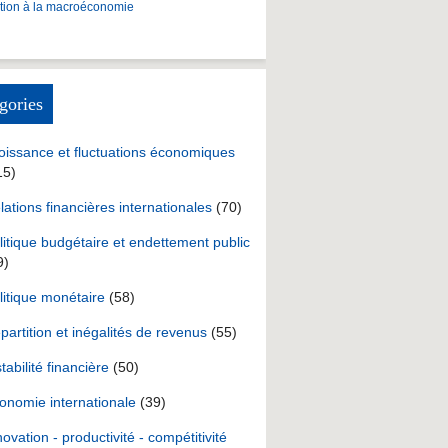
ction à la macroéconomie
gories
oissance et fluctuations économiques
15)
lations financières internationales
(70)
litique budgétaire et endettement public
9)
litique monétaire
(58)
partition et inégalités de revenus
(55)
stabilité financière
(50)
onomie internationale
(39)
novation - productivité - compétitivité