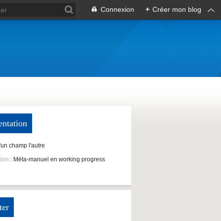
Connexion
+
Créer mon blog
entation
D'un champ l'autre
tion
: Méta-manuel en working progress
ter