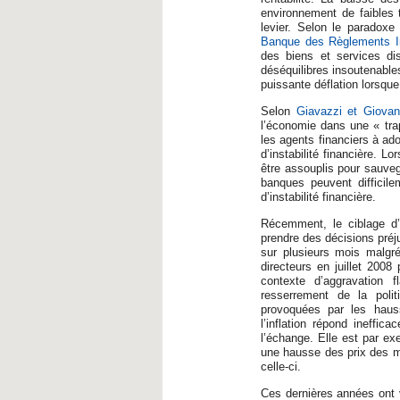
environnement de faibles t
levier. Selon le paradoxe 
Banque des Règlements In
des biens et services di
déséquilibres insoutenables
puissante déflation lorsque
Selon
Giavazzi et Giovan
l’économie dans une « trapp
les agents financiers à ado
d’instabilité financière. L
être assouplis pour sauvega
banques peuvent difficile
d’instabilité financière.
Récemment, le ciblage d’u
prendre des décisions préj
sur plusieurs mois malgré
directeurs en juillet 200
contexte d’aggravation 
resserrement de la polit
provoquées par les hauss
l’inflation répond ineff
l’échange. Elle est par e
une hausse des prix des ma
celle-ci.
Ces dernières années ont vu