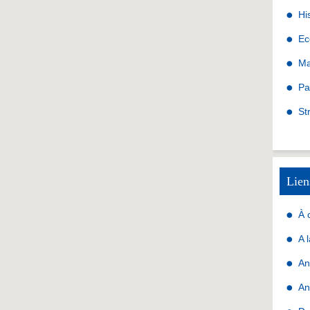
Hi
Ec
Ma
Pa
St
Lien
À 
A 
An
An