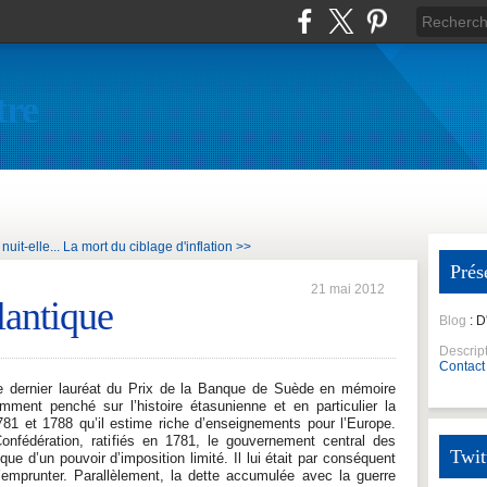
tre
uit-elle...
La mort du ciblage d'inflation >>
Prés
21 mai 2012
lantique
Blog
: 
Descrip
Contact
le dernier lauréat du Prix de la Banque de Suède en mémoire
emment penché sur l’histoire étasunienne et en particulier la
781 et 1788 qu’il estime riche d’enseignements pour l’Europe.
onfédération, ratifiés en 1781, le gouvernement central des
Twit
que d’un pouvoir d’imposition limité. Il lui était par conséquent
d’emprunter. Parallèlement, la dette accumulée avec la guerre