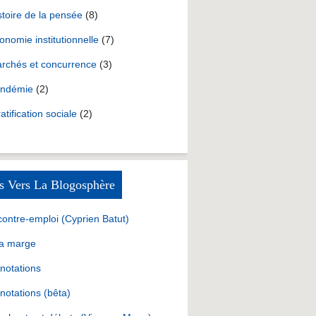
stoire de la pensée
(8)
onomie institutionnelle
(7)
rchés et concurrence
(3)
ndémie
(2)
ratification sociale
(2)
s Vers La Blogosphère
contre-emploi (Cyprien Batut)
la marge
notations
notations (bêta)