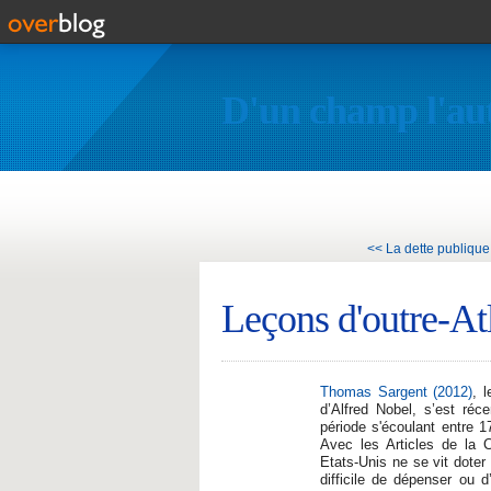
D'un champ l'au
<< La dette publique n
Leçons d'outre-At
Thomas Sargent (2012)
, 
d’Alfred Nobel, s’est réc
période s'écoulant entre 1
Avec les Articles de la C
Etats-Unis ne se vit doter 
difficile de dépenser ou 