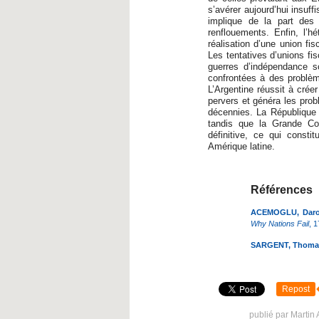
s’avérer aujourd’hui insuf
implique de la part des 
renflouements. Enfin, l’h
réalisation d’une union fi
Les tentatives d’unions fis
guerres d’indépendance s
confrontées à des problèm
L’Argentine réussit à crée
pervers et généra les pro
décennies. La République 
tandis que la Grande Co
définitive, ce qui consti
Amérique latine.
Références
ACEMOGLU, Daro
Why Nations Fail
, 1
SARGENT, Thomas 
Repost
publié par Martin