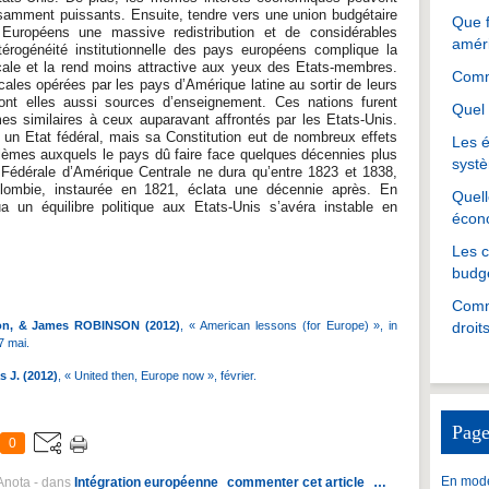
fisamment puissants. Ensuite, tendre vers une union budgétaire
Que f
Européens une massive redistribution et de considérables
amér
étérogénéité institutionnelle des pays européens complique la
scale et la rend moins attractive aux yeux des Etats-membres.
Comme
cales opérées par les pays d’Amérique latine au sortir de leurs
ont elles aussi sources d’enseignement. Ces nations furent
Quel 
es similaires à ceux auparavant affrontés par les Etats-Unis.
r un Etat fédéral, mais sa Constitution eut de nombreux effets
Les é
blèmes auxquels le pays dû faire face quelques décennies plus
systè
Fédérale d’Amérique Centrale ne dura qu’entre 1823 et 1838,
lombie, instaurée en 1821, éclata une décennie après. En
Quell
tua un équilibre politique aux Etats-Unis s’avéra instable en
écon
Les 
budgé
Martin Anota
Comme
n, & James ROBINSON (2012)
, « American lessons (for Europe) », in
droit
7 mai.
J. (2012)
, « United then, Europe now », février.
Page
0
En mode
 Anota
-
dans
Intégration européenne
commenter cet article
…