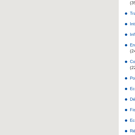
(3
Tr
In
Inf
En
(2
Co
(2
Po
Ec
Dé
Fi
Ec
Ré