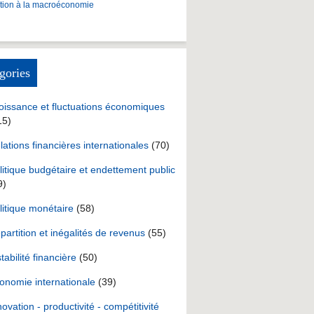
ction à la macroéconomie
gories
oissance et fluctuations économiques
15)
lations financières internationales
(70)
litique budgétaire et endettement public
9)
litique monétaire
(58)
partition et inégalités de revenus
(55)
stabilité financière
(50)
onomie internationale
(39)
novation - productivité - compétitivité