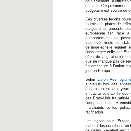
gouvernement d’entreteni
sociaux. Cinquièmement, u
budgétaire est source de c
Ces diverses leçons pourrai
fournir des pistes de réfle
d’aujourd’hui présente d
européenne fait face à
comportements de passage
inachevé. Seuls les Etats
de large échelle requiert 
l’occurrence celle des Etat
début de vingt-et-unième s
que ne manque pas de relev
fut antérieure à l’union mo
jour en Europe.
Selon
Daron Acemoglu e
survenus lors des années
apparaissaient aux yeux
efficacité et stabilité éc
des Etats-Unis fut ratifiée
l’adoption de cette consti
marchands et les politic
ratification.
Les leçons pour l’Europe
d’abord, les conditions en 
de celles prévalant aux 