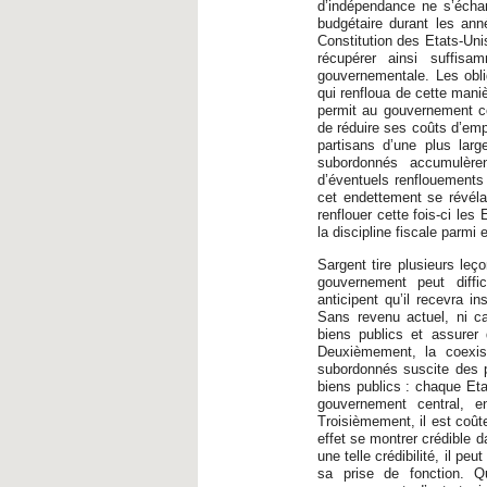
d’indépendance ne s’écha
budgétaire durant les ann
Constitution des Etats-Unis
récupérer ainsi suffis
gouvernementale. Les obli
qui renfloua de cette maniè
permit au gouvernement cen
de réduire ses coûts d’empr
partisans d’une plus lar
subordonnés accumulèren
d’éventuels renflouements 
cet endettement se révélai
renflouer cette fois-ci les
la discipline fiscale parmi 
Sargent tire plusieurs leç
gouvernement peut diffic
anticipent qu’il recevra i
Sans revenu actuel, ni cap
biens publics et assurer 
Deuxièmement, la coexis
subordonnés suscite des 
biens publics : chaque Eta
gouvernement central, e
Troisièmement, il est coût
effet se montrer crédible 
une telle crédibilité, il p
sa prise de fonction. Qu