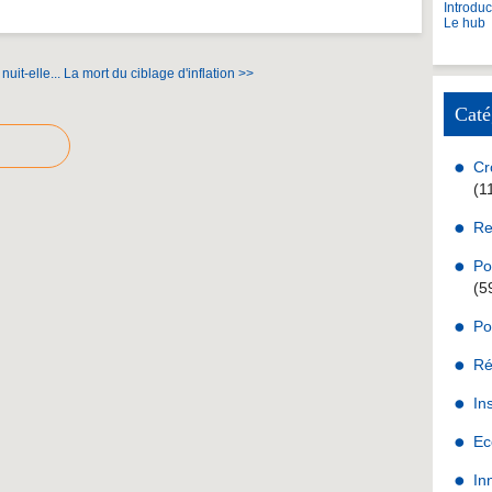
Introdu
Le hub
uit-elle...
La mort du ciblage d'inflation >>
Caté
Cr
(1
Re
Po
(5
Po
Ré
In
Ec
In