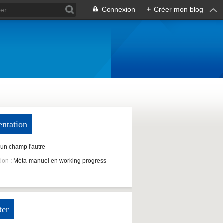
Connexion
+
Créer mon blog
entation
D'un champ l'autre
tion
: Méta-manuel en working progress
ter