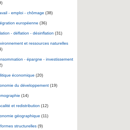
9)
avail - emploi - chômage
(38)
tégration européenne
(36)
lation - déflation - désinflation
(31)
vironnement et ressources naturelles
4)
nsommation - épargne - investissement
2)
litique économique
(20)
onomie du développement
(19)
mographie
(14)
scalité et redistribution
(12)
onomie géographique
(11)
formes structurelles
(9)