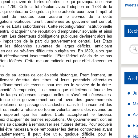
ngeait qu’avec de fortes décotes, ce qui provoqua une crise
Tweets 
ées 1780. Celle-ci fut résolue avec l’adoption en 1788 de la
 qui conféra au Congrès la pleine autorité pour lever l’impôt et
amment de recettes pour assurer le service de la dette
gations étatiques furent transférées au gouvernement central,
re les Etats subordonnés. Cette reconfiguration institutionnelle
Rech
tral d’acquérir une réputation d’emprunteur solvable et ainsi
unt. Les détenteurs d’obligations publiques devinrent alors les
ge imposition de la part du gouvernement central. Les Etats
t les décennies suivantes de larges déficits, anticipant
en cas de sévères difficultés budgétaires. En 1829, alors que
t effectivement insoutenable, l’Etat fédéral décida de ne pas
 Etats fédérés. Cette mesure radicale eut pour effet d’accentuer
eux.
ons de sa lecture de cet épisode historique. Premièrement, un
Arch
ilement émettre des titres si leurs potentiels détenteurs
nsuffisamment de revenus pour assurer le service de la dette.
acité à emprunter, il ne pourra que difficilement fournir les
Ju
de larges dépenses lorsque celles-ci s’avèrent nécessaires.
tence d’un gouvernement central avec des gouvernements
Ma
problèmes de passagers clandestins dans le financement des
t est incité à refuser de fournir volontairement des revenus au
n espérant que les autres Etats accepteront le fardeau.
Av
eux d’acquérir de bonnes réputations. Un gouvernement doit en
dans sa capacité à rembourser ses futures dettes. Pour acquérir
Fé
eut lui être nécessaire de rembourser les dettes contractées avant
atrièmement, il peut être utile, quoique difficile, pour le
No