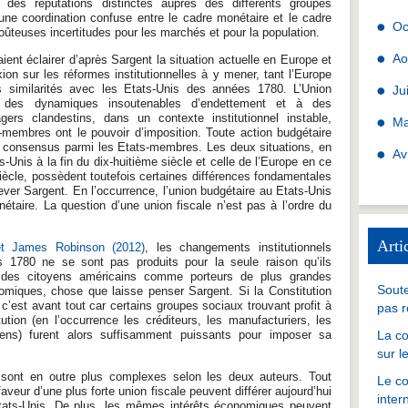
r des réputations distinctes auprès des différents groupes
ne coordination confuse entre le cadre monétaire et le cadre
Oc
oûteuses incertitudes pour les marchés et pour la population.
Ao
ent éclairer d’après Sargent la situation actuelle en Europe et
xion sur les réformes institutionnelles à y mener, tant l’Europe
es similarités avec les Etats-Unis des années 1780. L’Union
Ju
 des dynamiques insoutenables d’endettement et à des
rs clandestins, dans un contexte institutionnel instable,
Ma
-membres ont le pouvoir d’imposition. Toute action budgétaire
le consensus parmi les Etats-membres. Les deux situations, en
Av
s-Unis à la fin du dix-huitième siècle et celle de l’Europe en ce
iècle, possèdent toutefois certaines différences fondamentales
er Sargent. En l’occurrence, l’union budgétaire au Etats-Unis
nétaire. La question d’une union fiscale n’est pas à l’ordre du
Arti
t James Robinson (2012)
, les changements institutionnels
 1780 ne se sont pas produits pour la seule raison qu’ils
 des citoyens américains comme porteurs de plus grandes
Soute
onomiques, chose que laisse penser Sargent. Si la Constitution
, c’est avant tout car certains groupes sociaux trouvant profit à
pas r
tution (en l’occurrence les créditeurs, les manufacturiers, les
iens) furent alors suffisamment puissants pour imposer sa
La co
sur l
 sont en outre plus complexes selon les deux auteurs. Tout
Le co
faveur d’une plus forte union fiscale peuvent différer aujourd’hui
inter
Etats-Unis. De plus, les mêmes intérêts économiques peuvent