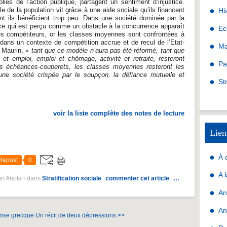
és de l’action publique, partagent un sentiment d’injustice.
e de la population vit grâce à une aide sociale qu’ils financent
Hi
nt ils bénéficient trop peu. Dans une société dominée par la
 ce qui est perçu comme un obstacle à la concurrence apparaît
Ec
es compétiteurs, or les classes moyennes sont confrontées à
dans un contexte de compétition accrue et de recul de l’Etat-
Ma
 Maurin, «
tant que ce modèle n’aura pas été réformé, tant que
e et emploi, emploi et chômage, activité et retraite, resteront
Pa
 échéances-couperets, les classes moyennes resteront les
une société crispée par le soupçon, la défiance mutuelle et
St
voir la liste complète des notes de lecture
Lien
À 
Repost
0
A 
in Anota
-
dans
Stratification sociale
commenter cet article
…
An
An
crise grecque
Un récit de deux dépressions >>