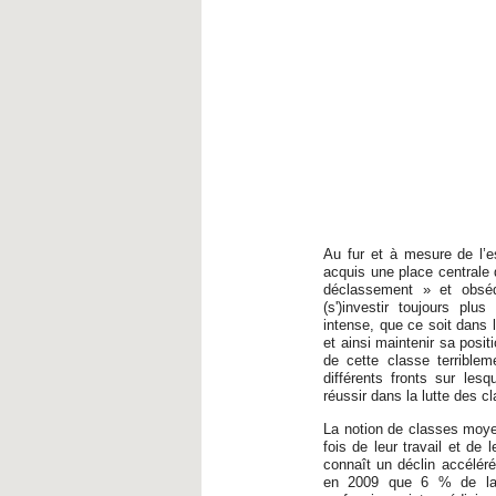
Au fur et à mesure de l’e
acquis une place centrale d
déclassement » et obséd
(s')investir toujours pl
intense, que ce soit dans l
et ainsi maintenir sa posit
de cette classe terriblem
différents fronts sur le
réussir dans la lutte des 
La notion de classes moyen
fois de leur travail et de 
connaît un déclin accélér
en 2009 que 6 % de la p