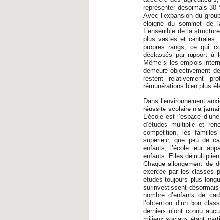
représenter désormais 30 
Avec l’expansion du grou
éloigné du sommet de la 
L’ensemble de la structure
plus vastes et centrales
propres rangs, ce qui con
déclassés par rapport à 
Même si les emplois interm
demeure objectivement de
restent relativement p
rémunérations bien plus él
Dans l’environnement anxio
réussite scolaire n’a jamai
L’école est l’espace d’une
d’études multiplie et re
compétition, les famille
supérieur, que peu de ca
enfants, l’école leur ap
enfants. Elles démultiplien
Chaque allongement de dur
exercée par les classes 
études toujours plus longu
surinvestissent désormais 
nombre d’enfants de cadr
l’obtention d’un bon cla
derniers n’ont connu aucun
milieux sociaux étant part