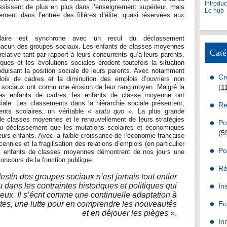
Introdu
sissent de plus en plus dans l’enseignement supérieur, mais
Le hub
ment dans l’entrée des filières d’élite, quasi réservées aux
olaire est synchrone avec un recul du déclassement
chacun des groupes sociaux. Les enfants de classes moyennes
Caté
 relative tant par rapport à leurs concurrents qu’à leurs parents.
ues et les évolutions sociales érodent toutefois la situation
roduisant la position sociale de leurs parents. Avec notamment
Cr
plois de cadres et la diminution des emplois d’ouvriers non
s sociaux ont connu une érosion de leur rang moyen. Malgré la
(1
des enfants de cadres, les enfants de classe moyenne ont
ciale. Les classements dans la hiérarchie sociale présentent,
Re
ts scolaires, un véritable
«
statu quo
»
. La plus grande
 de classes moyennes et le renouvellement de leurs stratégies
Po
 au déclassement que les mutations scolaires et économiques
(5
eurs enfants. Avec la faible croissance de l’économie française
nnies et la fragilisation des relations d’emplois (en particulier
Po
les enfants de classes moyennes démontrent de nos jours une
 concours de la fonction publique.
Ré
estin des groupes sociaux n’est jamais tout entier
 dans les contraintes historiques et politiques qui
In
eux. Il s’écrit comme une continuelle adaptation à
ntes, une lutte pour en comprendre les nouveautés
Ec
et en déjouer les pièges
».
In