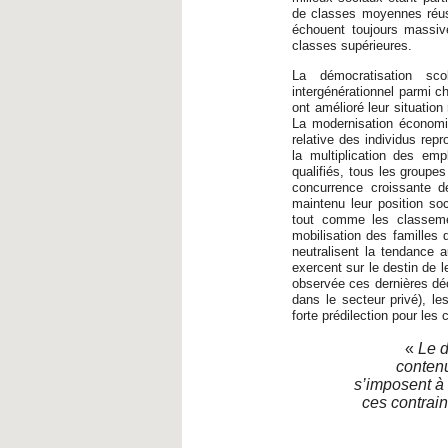
de classes moyennes réus
échouent toujours massive
classes supérieures.
La démocratisation sc
intergénérationnel parmi 
ont amélioré leur situation
La modernisation économiq
relative des individus rep
la multiplication des em
qualifiés, tous les groupe
concurrence croissante 
maintenu leur position so
tout comme les classemen
mobilisation des familles
neutralisent la tendance
exercent sur le destin de l
observée ces dernières déce
dans le secteur privé), 
forte prédilection pour les
«
Le d
contenu
s’imposent à 
ces contrai