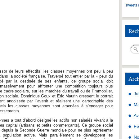
Tweets 
Rech
ssor de leurs effectifs, les classes moyennes ont peu à peu
ans la société française. Traversé tout entier par la « peur du
Arch
é par la destinée de ses enfants, ce groupe social doit
us massivement pour affronter une compétition toujours plus
e cadre scolaire, sur les marchés du travail ou de l’immobilier,
Ju
ion sociale. Dominique Goux et Eric Maurin dressent le portrait
ent angoissée par l’avenir et réalisent une cartographie des
Ma
squels les classes moyennes sont amenées à s’engager pour
classements.
Av
nes a tout d’abord désigné les actifs non salariés vivant à la
leur capital (artisans et petits commerçants). Ce groupe social
Fé
é depuis la Seconde Guerre mondiale pour ne plus représenter
opulation active. Mais parallèlement se développent les
No