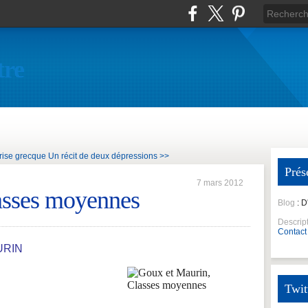
tre
crise grecque
Un récit de deux dépressions >>
Prés
7 mars 2012
asses moyennes
Blog
: 
Descrip
Contact
URIN
Twit