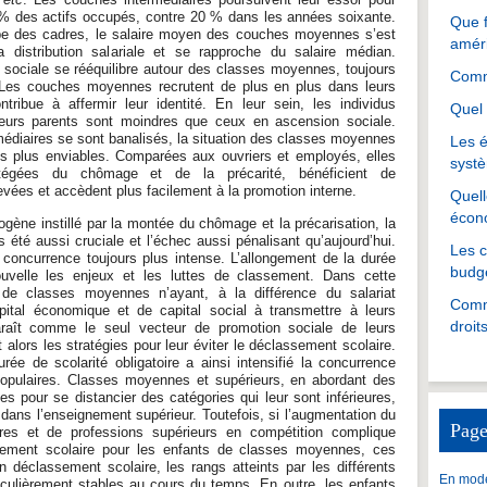
% des actifs occupés, contre 20 % dans les années soixante.
Que f
pe des cadres, le salaire moyen des couches moyennes s’est
amér
distribution salariale et se rapproche du salaire médian.
 sociale se rééquilibre autour des classes moyennes, toujours
Comme
. Les couches moyennes recrutent de plus en plus dans leurs
tribue à affermir leur identité. En leur sein, les individus
Quel 
leurs parents sont moindres que ceux en ascension sociale.
édiaires se sont banalisés, la situation des classes moyennes
Les é
s plus enviables. Comparées aux ouvriers et employés, elles
systè
rotégées du chômage et de la précarité, bénéficient de
evées et accèdent plus facilement à la promotion interne.
Quell
écon
gène instillé par la montée du chômage et la précarisation, la
s été aussi cruciale et l’échec aussi pénalisant qu’aujourd’hui.
Les 
 concurrence toujours plus intense. L’allongement de la durée
budgé
nouvelle les enjeux et les luttes de classement. Dans cette
s de classes moyennes n’ayant, à la différence du salariat
Comme
pital économique et de capital social à transmettre à leurs
droit
paraît comme le seul vecteur de promotion sociale de leurs
t alors les stratégies pour leur éviter le déclassement scolaire.
ée de scolarité obligatoire a ainsi intensifié la concurrence
populaires. Classes moyennes et supérieurs, en abordant des
es pour se distancier des catégories qui leur sont inférieures,
dans l’enseignement supérieur. Toutefois, si l’augmentation du
Page
es et de professions supérieurs en compétition complique
ssement scolaire pour les enfants de classes moyennes, ces
 déclassement scolaire, les rangs atteints par les différents
En mode
iculièrement stables au cours du temps. En outre, les enfants