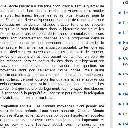
(3
t que l’école l’espace d’une forte concurrence, tant le quartier de
du statut social. Les classes moyennes visent alors à résider
Tr
us sûrs, les mieux fréquentés et les plus rentables pour la
ts. Si les plus riches disposent davantage de ressources pour
In
séparatisme résidentiel, chaque classe tend à se séparer
s qui leurs sont inférieures dans la hiérarchie sociale et les
Inf
mes ne sont pas dénuées de tensions territoriales entre ses
ents sont généralement destinés soit à progresser dans la
En
uvent pour concrétiser une promotion sociale), soit à éviter le
our assurer le maintien de la position sociale). Le territoire est
(2
ers en déclin et en ascension sociales ; au sein de chacun,
xilés en ascension et tout autant de familles en voie de
Co
des ménages installés depuis dix ans dans leur logement ont
(2
 sociale de leur environnement spatial. Les quartiers où
s moyennes sont non seulement moins riches, mais aussi
Po
clin que les quartiers où s’installent les classes supérieures.
mmobiliers, ce sont toutefois les ouvriers et les employés qui
classement territorial, voire à la relégation dans les cités. Les
Ec
apidement que les prix du logement, les ménages des classes
 renoncer à la propriété du logement pour éviter la relégation
Dé
s statuts patrimonial et territorial.
Fi
 compétition sociale. Les classes moyennes n’ont jamais été
’avenir de leurs enfants. Face à ces constats, Goux et Maurin
Ec
esquisse d’une réorientation des politiques fiscales et sociales
 que nourrit cette classe sociale toujours plus imposante et
Ré
ge de paix
» dans l’espace social. Ses membres, en se