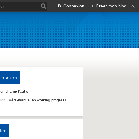
Connexion
+
Créer mon blog
entation
D'un champ l'autre
tion
: Méta-manuel en working progress
ter