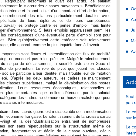
es. Regroupant désormais le quart des actifs, ce salariat
itablement le « cœur des classes moyennes ». Bénéficiant de
Oc
tion interne et faisant l’objet d’un important effort de formation,
es entretiennent des relations particulièrement durables avec
Ao
pécificité de leurs diplômes et de leurs compétences
 travail) les protège contre les pertes d’emploi, mais limite
Ju
nger d’environnement. Si leurs emplois apparaissent parmi les
, les conséquences d’une éventuelle perte d’emploi sont pour
des. Bien qu’objectivement cette catégorie soit relativement
Ma
ge, elle apparaît comme la plus inquiète face à l’avenir.
Av
 moyennes sont floues et l’intensification des flux de mobilité
ingt ne concourt pas à les préciser. Malgré le ralentissement
du risque de déclassement, la société reste selon Goux et
lux de promotion. Le rôle de pivot que jouent les classes
ociale participe à leur identité, mais trouble leur délimitation
ciété. D’après les deux auteurs, les cadres se maintiennent
Arti
es classes supérieures, malgré la dévalorisation des postes
plication. Leurs ressources économiques, relationnelles et
ien plus importantes que celles détenues par le salariat
Soute
a catégorie des cadres ne demeure un horizon réaliste que pour
e salariés intermédiaires.
pas r
édiaire dans l’après-guerre est indissociable de la modernisation
La co
 de l’économie française. Le ralentissement de la croissance
au
sur l
-vingt
et la désindustrialisation entraînent de nombreuses
ues non sans répercussions sur la structuration même de
Le co
sation, fragmentation et déclin de la classe ouvrière, déclin
inter
,
etc
. Les couches intermédiaires poursuivent leur essor pour