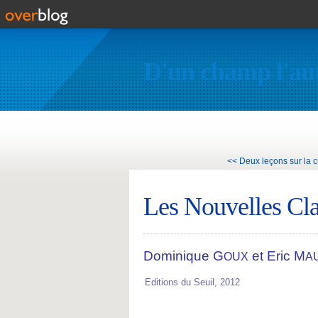
D'un champ l'au
<< Deux leçons sur la 
Les Nouvelles Cl
Dominique G
et Eric M
OUX
A
Editions du Seuil, 2012