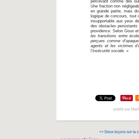
percevant comme des oubli
Une fraction non négligeabl
en grande partie, mais do
logique de concours, tout
insupportable aux yeux d
des obstacles persistants 
providence. Selon Goux et
les transitions entre écol
perçues comme d’opaques
agents et les victimes d’
l’insécurité sociale
. »
Martin Anota
publié par Mart
<< Deux leçons sur la 