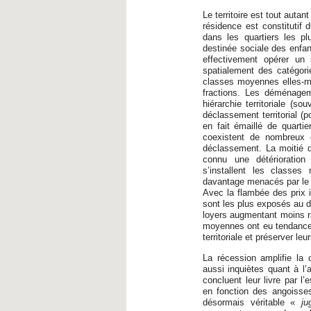
Le territoire est tout autan
résidence est constitutif 
dans les quartiers les pl
destinée sociale des enfan
effectivement opérer un 
spatialement des catégorie
classes moyennes elles-mê
fractions. Les déménagem
hiérarchie territoriale (so
déclassement territorial (p
en fait émaillé de quarti
coexistent de nombreux e
déclassement. La moitié 
connu une détérioration
s’installent les classe
davantage menacés par le dé
Avec la flambée des prix i
sont les plus exposés au dé
loyers augmentant moins r
moyennes ont eu tendance à
territoriale et préserver leur
La récession amplifie la
aussi inquiètes quant à l
concluent leur livre par l’
en fonction des angoisses
désormais véritable «
ju