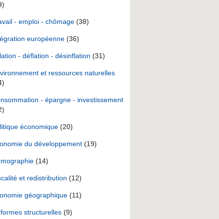
9)
avail - emploi - chômage
(38)
tégration européenne
(36)
lation - déflation - désinflation
(31)
vironnement et ressources naturelles
4)
nsommation - épargne - investissement
2)
litique économique
(20)
onomie du développement
(19)
mographie
(14)
scalité et redistribution
(12)
onomie géographique
(11)
formes structurelles
(9)