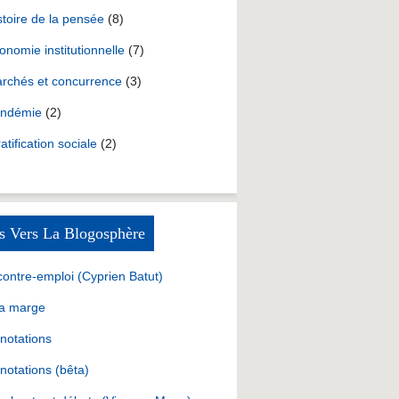
stoire de la pensée
(8)
onomie institutionnelle
(7)
rchés et concurrence
(3)
ndémie
(2)
ratification sociale
(2)
s Vers La Blogosphère
contre-emploi (Cyprien Batut)
la marge
notations
notations (bêta)