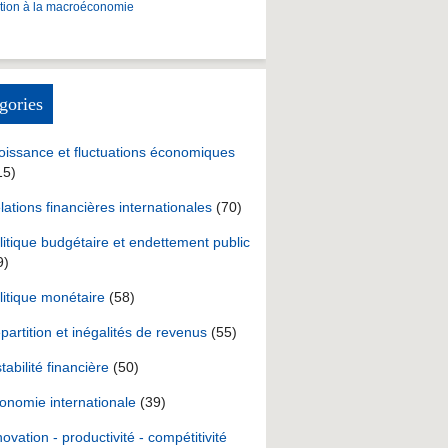
ction à la macroéconomie
gories
oissance et fluctuations économiques
15)
lations financières internationales
(70)
litique budgétaire et endettement public
9)
litique monétaire
(58)
partition et inégalités de revenus
(55)
stabilité financière
(50)
onomie internationale
(39)
novation - productivité - compétitivité