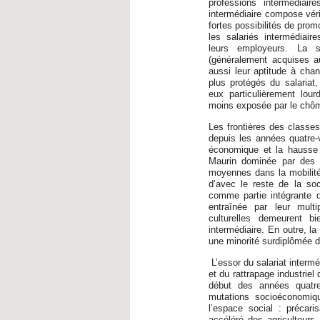
professions intermédiair
intermédiaire compose vér
fortes possibilités de promo
les salariés intermédiair
leurs employeurs. La s
(généralement acquises au
aussi leur aptitude à cha
plus protégés du salariat
eux particulièrement lour
moins exposée par le chôma
Les frontières des classes
depuis les années quatre-v
économique et la hausse 
Maurin dominée par des f
moyennes dans la mobilité s
d’avec le reste de la so
comme partie intégrante d
entraînée par leur multi
culturelles demeurent b
intermédiaire. En outre, l
une minorité surdiplômée d
L’essor du salariat interm
et du rattrapage industriel
début des années quatre
mutations socioéconomiq
l’espace social : précari
accéléré des agriculteurs