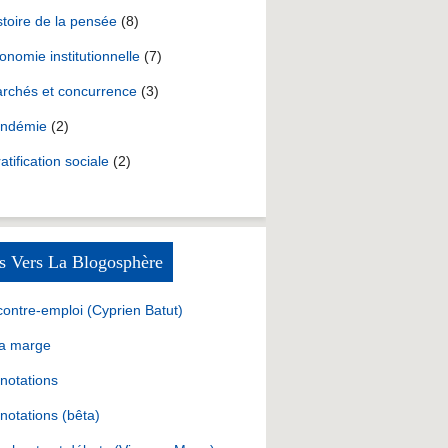
stoire de la pensée
(8)
onomie institutionnelle
(7)
rchés et concurrence
(3)
ndémie
(2)
ratification sociale
(2)
s Vers La Blogosphère
contre-emploi (Cyprien Batut)
la marge
notations
notations (bêta)