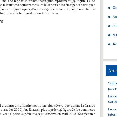
 mais sa reprise intervient bien plus rapidement (
cf
. figure 1). Sa
e ralentir ces derniers mois. Si le Japon et les émergents asiatiques
Oc
ièrement dynamiques, d’autres régions du monde, en premier lieu la
iminution de leur production industrielle.
Ao
Ju
Ma
Av
Arti
Soute
pas r
La co
sur l
l a connu un effondrement bien plus sévère que durant la Grande
Le co
utant dès 2009) fut, là aussi, plus rapide (
cf
. figure 2). Le commerce
niveau à peine supérieur à celui observé en avril 2008. Ses récentes
inter