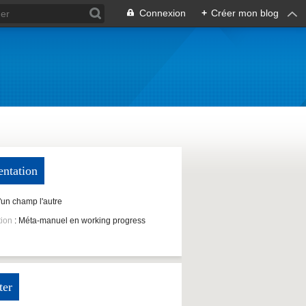
Connexion
+
Créer mon blog
entation
D'un champ l'autre
tion
: Méta-manuel en working progress
ter