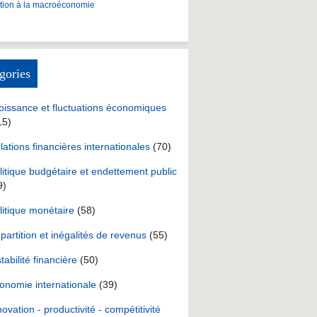
ction à la macroéconomie
gories
oissance et fluctuations économiques
15)
lations financières internationales
(70)
litique budgétaire et endettement public
9)
litique monétaire
(58)
partition et inégalités de revenus
(55)
stabilité financière
(50)
onomie internationale
(39)
novation - productivité - compétitivité