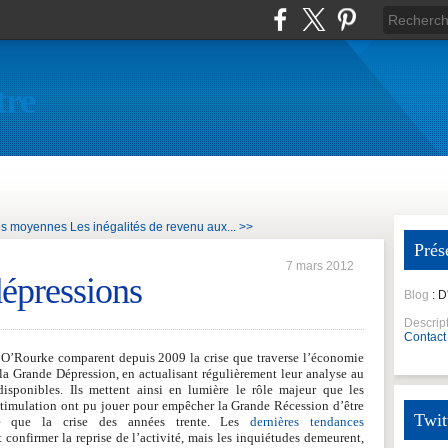
tre
es moyennes
Les inégalités de revenu aux... >>
Prés
7 mars 2012
dépressions
Blog
: 
Descrip
Contact
O’Rourke comparent depuis 2009 la crise que traverse l’économie
la Grande Dépression, en actualisant régulièrement leur analyse au
isponibles. Ils mettent ainsi en lumière le rôle majeur que les
timulation ont pu jouer pour empêcher la Grande Récession d’être
Twit
e que la crise des années trente. Les
dernières tendances
confirmer la reprise de l’activité, mais les inquiétudes demeurent,