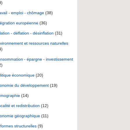
9)
avail - emploi - chômage
(38)
tégration européenne
(36)
lation - déflation - désinflation
(31)
vironnement et ressources naturelles
4)
nsommation - épargne - investissement
2)
litique économique
(20)
onomie du développement
(19)
mographie
(14)
scalité et redistribution
(12)
onomie géographique
(11)
formes structurelles
(9)