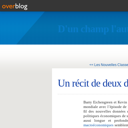
D'un champ l'au
<< Les Nouvelles Class
Un récit de deux 
Barry Eichengreen et Kevin 
mondiale avec l’épisode de 
fil des nouvelles données d
politiques économiques de s
aussi longue et profond
macroéconomiques
semblent 