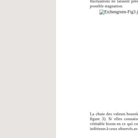
fluctuations ne laissent pr
possible stagnation.
La chute des valeurs boursi
figure 3). Si elles conna
véritable boom en ce qui co
inférieurs à ceux observés ava