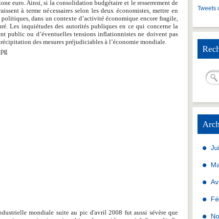
zone euro. Ainsi, si la consolidation budgétaire et le resserrement de
Tweets 
raissent à terme nécessaires selon les deux économistes, mettre en
 politiques, dans un contexte d’activité économique encore fragile,
uré. Les inquiétudes des autorités publiques en ce qui concerne la
nt public ou d’éventuelles tensions inflationnistes ne doivent pas
 précipitation des mesures préjudiciables à l’économie mondiale.
Rech
Arch
Ju
Ma
Av
Fé
dustrielle mondiale suite au pic d'avril 2008 fut aussi sévère que
No