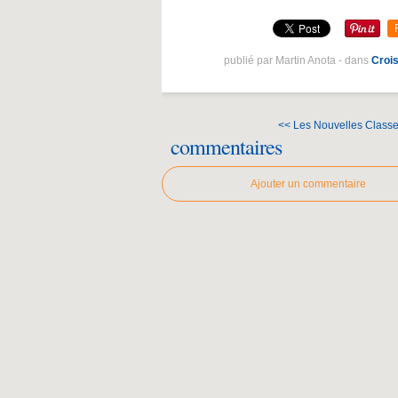
publié par Martin Anota
-
dans
Croi
<< Les Nouvelles Class
commentaires
Ajouter un commentaire