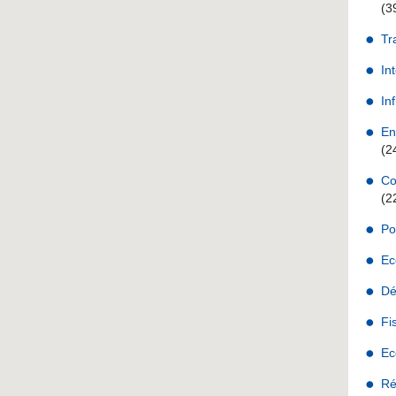
(3
Tr
In
Inf
En
(2
Co
(2
Po
Ec
Dé
Fi
Ec
Ré