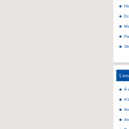
Hi
Ec
Ma
Pa
St
Lien
À 
A 
An
An