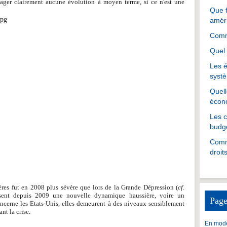
ésager clairement aucune évolution à moyen terme, si ce n'est une
Que f
amér
Comme
Quel 
Les é
systè
Quell
écon
Les 
budgé
Comme
droit
ères fut en 2008 plus sévère que lors de la Grande Dépression (
cf
.
issent depuis 2009 une nouvelle dynamique haussière, voire un
Page
ncerne les Etats-Unis, elles demeurent à des niveaux sensiblement
nt la crise.
En mode