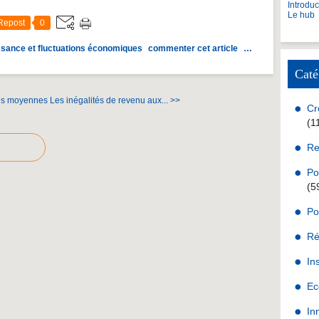
Introdu
Le hub
Repost
0
ssance et fluctuations économiques
commenter cet article
…
Caté
es moyennes
Les inégalités de revenu aux... >>
Cr
(1
Re
Po
(5
Po
Ré
In
Ec
In