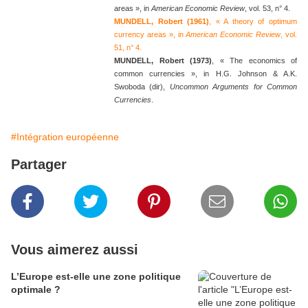
areas », in
American Economic Review
, vol. 53, n° 4.
MUNDELL, Robert (1961)
, « A theory of optimum
currency areas », in
American Economic Review
, vol.
51, n° 4.
MUNDELL, Robert (1973)
, « The economics of
common currencies », in H.G. Johnson & A.K.
Swoboda (dir),
Uncommon Arguments for Common
Currencies
.
#Intégration européenne
Partager
Vous aimerez aussi
L’Europe est-elle une zone politique
optimale ?