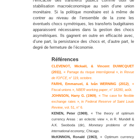
l’efficacité des transferts publics comme outil de
stabilisation macroéconomique au sein d’une union
monétaire. Si la politique monétaire est à même de
contrer au niveau de l’ensemble de la zone les
éventuels chocs symétriques, les transferts budgétaires
apparaissent nécessaires dans la gestion des chocs
asymétriques. Ils gagnent en outre en efficacité avec,
d’une part, la persistance des chocs et, d’autre part, le
degré de fermeture de l’économie.
Références
Martin ANOTA
CLEVENOT, Mickaël, & Vincent DUWICQUET
(2011)
, « Partage du risque interrégional », in
Revue
de l’OFCE
, n° 119, octobre.
FARHI, Emmanuel, & Iván WERNING (2012)
, «
Fiscal unions »,
NBER working paper
, n° 18280, août.
JOHNSON, Harry G. (1969)
, « The case for flexible
exchange rates », in
Federal Reserve of Saint Louis
Review
, vol. 51, n° 6.
KENEN, Peter (1969)
, « The theory of optimum
currency Areas : an eclectic view », in R. Mundell &
A.K. Swoboda (dir),
Monetary problems of the
international economy
, Chicago.
McKINNON, Ronald (1963)
, « Optimum currency