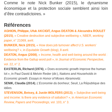
Comme le note Nick Bunker (2015), le dynamisme
économique et la protection sociale semblent ainsi loin
d’être contradictoires. »
Références
A
GHION, Philippe, Ufuk AKCIGIT, Angus DEATON & Alexandra ROULET
(2015)
, « Creative destruction and subjective wellbeing », NBER,
working
paper
, n° 21069, avril.
BUNKER, Nick (2015)
, « How does job turnover affect U.S. workers’
wellbeing? », in
Equitable Growth
(blog), 8 avril.
D
EATON, Angus (2008)
, « Income, health and well-being around the world :
Evidence from the Gallup word poll », in
Journal of Economic Perspective
,
vol. 22, n° 2.
EASTERLIN, Richard (1974)
, « Does economic growth improve the human
lot », in Paul David & Melvin Reder (dir.),
Nations and Households in
Economic growth: Essays in Honor of Moses Abramovitz
.
SENIK, Claudia (2014)
,
L’Economie du bonheur
, Seuil, La République des
idées.
S
TEVENSON, Betsey, & Justin WOLFERS (2013)
, « Subjective well-being
and income: Is there any evidence of satiation? », in
American Economic
Review, Papers and Proceedings
, vol. 103, n° 3.