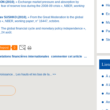
SON (2010)
, « Exchange market pressure and absorption by
Hi
 fear of reserve loss during the 2008-09 crisis », NBER,
working
Ec
lav SUSHKO (2010)
, « From the Great Moderation to the global
0s », NBER,
working paper
, n° 16447, octobre.
Ma
: The global financial cycle and monetary policy independence »,
Pa
 24 août.
St
Repost
0
elations financières internationales
commenter cet article
…
Lien
roissance...
Les hauts et les bas de la... >>
À 
A 
An
An