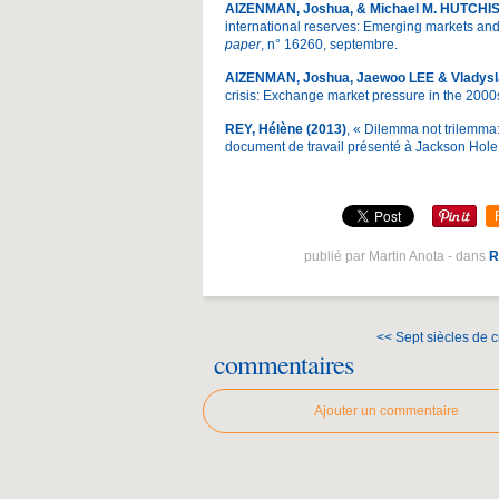
A
IZENMAN, Joshua, & Michael M. HUTCHI
international reserves: Emerging markets and
paper
, n° 16260, septembre.
A
IZENMAN, Joshua, Jaewoo LEE & Vladys
crisis: Exchange market pressure in the 200
REY, Hélène (2013)
, « Dilemma not trilemma
document de travail présenté à Jackson Hole,
publié par Martin Anota
-
dans
R
<< Sept siècles de c
commentaires
Ajouter un commentaire