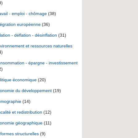
9)
avail - emploi - chômage
(38)
tégration européenne
(36)
lation - déflation - désinflation
(31)
vironnement et ressources naturelles
4)
nsommation - épargne - investissement
2)
litique économique
(20)
onomie du développement
(19)
mographie
(14)
scalité et redistribution
(12)
onomie géographique
(11)
formes structurelles
(9)