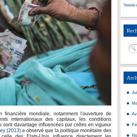
Tweets 
Rech
Arch
Ju
Ma
on financière mondiale, notamment l'ouverture de
Av
s internationaux des capitaux, les conditions
s sont davantage influencées par celles en vigueur
Fé
ey (2013)
a observé que la politique monétaire des
No
celle des Etats-Unis influence directement les