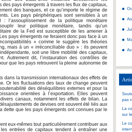
 des pays émergents à travers les flux de capitaux,
Oc
ttement des banques, et ce qu’importe le régime de
ts. Les pays périphériques sont sensibles à un
Ao
al : l’assouplissement de la politique monétaire
souplir leur politique monétaire, tandis qu’un
Ju
étaire de la Fed est susceptible de les amener à
. Les pays émergents ne feraient donc pas face à un
Ma
incompatibilités » comme le suggère les théories
ng, mais à un « irréconciliable duo » : ils peuvent
Av
 indépendante, soit une libre mobilité des capitaux,
. Autrement dit, l’instauration des contrôles de
pour que les pays retrouvent la pleine autonomie de
s dans la transmission internationaux des effets de
Arti
e. Or les fluctuations des taux de change peuvent
soutenabilité des déséquilibres externes et pour la
issance orientées à l’exportation. Elles peuvent
Soute
ia divers canaux, notamment les effets de bilan. La
pas r
 désajustements de devises ont souvent été liés aux
La co
 la dette que les pays émergents ont connues par le
sur l
Le co
nt eux-mêmes tout particulièrement contribuer aux
inter
 les entrées de capitaux tendent à entraîner une