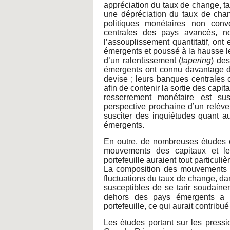
appréciation du taux de change, ta
une dépréciation du taux de chang
politiques monétaires non con
centrales des pays avancés, n
l’assouplissement quantitatif, ont
émergents et poussé à la hausse l
d’un ralentissement (
tapering
) des
émergents ont connu davantage de
devise ; leurs banques centrales o
afin de contenir la sortie des capi
resserrement monétaire est sus
perspective prochaine d’un relève
susciter des inquiétudes quant au
émergents.
En outre, de nombreuses études on
mouvements des capitaux et le
portefeuille auraient tout particuli
La composition des mouvements d
fluctuations du taux de change, dan
susceptibles de se tarir soudaine
dehors des pays émergents a p
portefeuille, ce qui aurait contribu
Les études portant sur les press