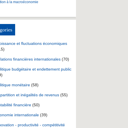
ction à la macroéconomie
gories
oissance et fluctuations économiques
15)
lations financières internationales
(70)
litique budgétaire et endettement public
9)
litique monétaire
(58)
partition et inégalités de revenus
(55)
stabilité financière
(50)
onomie internationale
(39)
novation - productivité - compétitivité