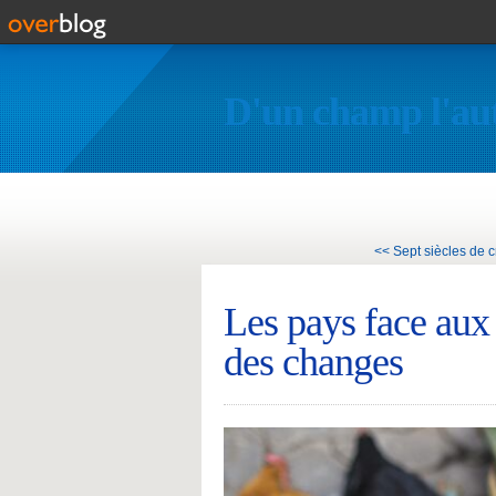
D'un champ l'au
<< Sept siècles de c
Les pays face aux
des changes