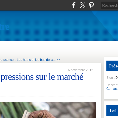
tre
roissance...
Les hauts et les bas de la... >>
Prés
6 novembre 2015
 pressions sur le marché
Blog
: 
Descrip
Contact
Twit