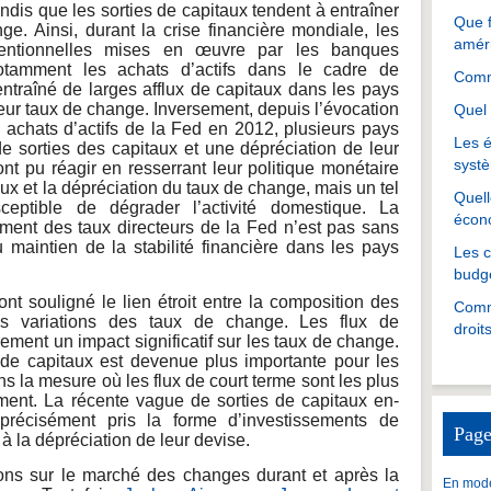
ndis que les sorties de capitaux tendent à entraîner
Que f
e. Ainsi, durant la crise financière mondiale, les
amér
ventionnelles mises en œuvre par les banques
otamment les achats d’actifs dans le cadre de
Comme
 entraîné de larges afflux de capitaux dans les pays
eur taux de change. Inversement, depuis l’évocation
Quel 
 achats d’actifs de la Fed en 2012, plusieurs pays
Les é
 sorties des capitaux et une dépréciation de leur
systè
nt pu réagir en resserrant leur politique monétaire
taux et la dépréciation du taux de change, mais un tel
Quell
ceptible de dégrader l’activité domestique. La
écon
ment des taux directeurs de la Fed n’est pas sans
 maintien de la stabilité financière dans les pays
Les 
budgé
t souligné le lien étroit entre la composition des
Comme
s variations des taux de change. Les flux de
droit
èrement un impact significatif sur les taux de change.
e capitaux est devenue plus importante pour les
s la mesure où les flux de court terme sont les plus
ment. La récente vague de sorties de capitaux en-
récisément pris la forme d’investissements de
Page
é à la dépréciation de leur devise.
ions sur le marché des changes durant et après la
En mode