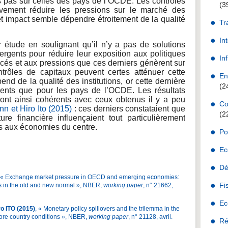
 pas sur celles des pays de l’OCDE. Les contrôles
(3
tivement réduire les pressions sur le marché des
t impact semble dépendre étroitement de la qualité
Tr
In
 étude en soulignant qu’il n’y a pas de solutions
ergents pour réduire leur exposition aux politiques
Inf
és et aux pressions que ces derniers génèrent sur
rôles de capitaux peuvent certes atténuer cette
En
pend de la qualité des institutions, or cette dernière
(2
ents que pour les pays de l’OCDE. Les résultats
ont ainsi cohérents avec ceux obtenus il y a peu
Co
n et Hiro Ito (2015)
: ces derniers constataient que
(2
re financière influençaient tout particulièrement
es aux économies du centre.
Po
Ec
Dé
 « Exchange market pressure in OECD and emerging economies:
Fi
ows in the old and new normal », NBER,
working paper
, n° 21662,
Ec
o ITO (2015)
, « Monetary policy spillovers and the trilemma in the
core country conditions », NBER,
working paper
, n° 21128, avril.
Ré