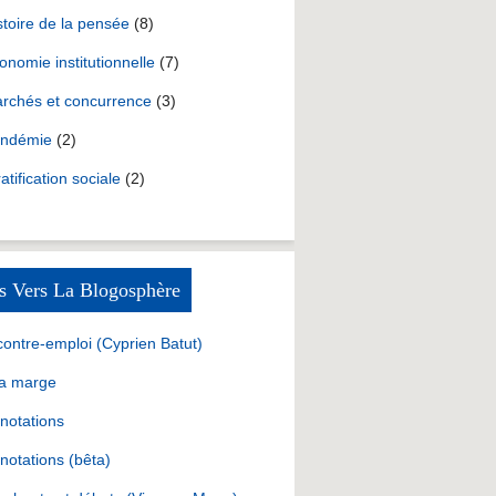
stoire de la pensée
(8)
onomie institutionnelle
(7)
rchés et concurrence
(3)
ndémie
(2)
ratification sociale
(2)
s Vers La Blogosphère
contre-emploi (Cyprien Batut)
la marge
notations
notations (bêta)