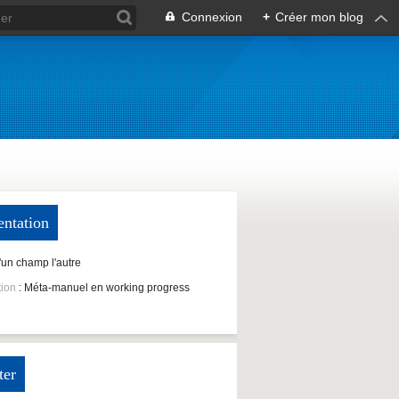
Connexion
+
Créer mon blog
entation
D'un champ l'autre
tion
: Méta-manuel en working progress
ter