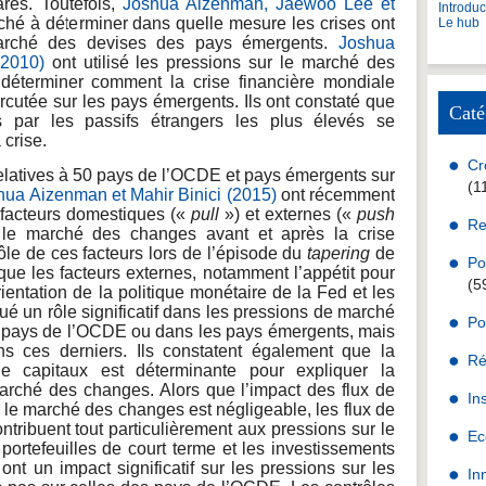
res. Toutefois,
Joshua Aizenman, Jaewoo Lee et
Introdu
ché à déterminer dans quelle mesure les crises ont
Le hub
arché des devises des pays émergents.
Joshua
(2010)
ont utilisé les pressions sur le marché des
éterminer comment la crise financière mondiale
rcutée sur les pays émergents. Ils ont constaté que
Caté
s par les passifs étrangers les plus élevés se
 crise.
Cr
 relatives à 50 pays de l’OCDE et pays émergents sur
(1
ua Aizenman et Mahir Binici (2015)
ont récemment
s facteurs domestiques («
pull
») et externes («
push
Re
r le marché des changes avant et après la crise
rôle de ces facteurs lors de l’épisode du
tapering
de
Po
 que les facteurs externes, notamment l’appétit pour
(5
orientation de la politique monétaire de la Fed et les
ué un rôle significatif dans les pressions de marché
Po
s pays de l’OCDE ou dans les pays émergents, mais
ns ces derniers. Ils constatent également que la
Ré
 capitaux est déterminante pour expliquer la
arché des changes. Alors que l’impact des flux de
In
r le marché des changes est négligeable, les flux de
ontribuent tout particulièrement aux pressions sur le
Ec
ortefeuilles de court terme et les investissements
ont un impact significatif sur les pressions sur les
In