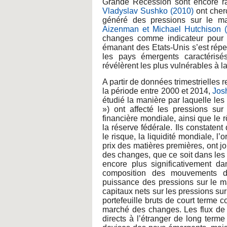
Grande Récession sont encore ra
Vladyslav Sushko (2010)
ont cher
généré des pressions sur le m
Aizenman et Michael Hutchison 
changes comme indicateur pour d
émanant des Etats-Unis s’est répe
les pays émergents caractérisé
révélèrent les plus vulnérables à la
A partir de données trimestrielles
la période entre 2000 et 2014,
Josh
étudié la manière par laquelle le
») ont affecté les pressions su
financière mondiale, ainsi que le 
la réserve fédérale. Ils constatent
le risque, la liquidité mondiale, l’
prix des matières premières, ont jo
des changes, que ce soit dans le
encore plus significativement da
composition des mouvements de
puissance des pressions sur le m
capitaux nets sur les pressions su
portefeuille bruts de court terme c
marché des changes. Les flux de p
directs à l’étranger de long terme 