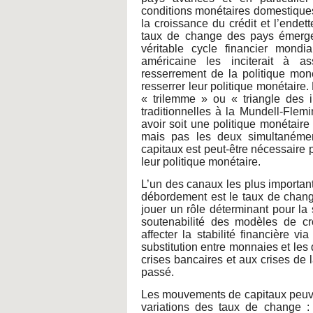
conditions monétaires domestiques
la croissance du crédit et l’ende
taux de change des pays émergen
véritable cycle financier mondi
américaine les inciterait à as
resserrement de la politique mon
resserrer leur politique monétaire
« trilemme » ou « triangle des 
traditionnelles à la Mundell-Flemi
avoir soit une politique monétaire
mais pas les deux simultanément
capitaux est peut-être nécessaire 
leur politique monétaire.
L’un des canaux les plus important
débordement est le taux de chang
jouer un rôle déterminant pour la 
soutenabilité des modèles de cro
affecter la stabilité financière v
substitution entre monnaies et les
crises bancaires et aux crises de
passé.
Les mouvements de capitaux peuve
variations des taux de change :