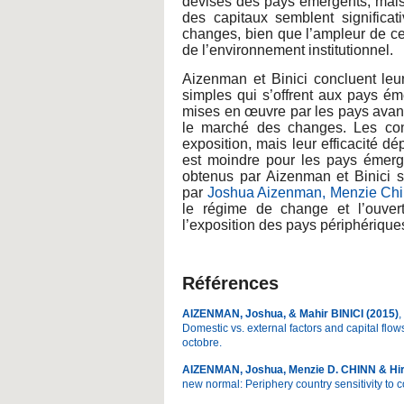
devises des pays émergents, mais
des capitaux semblent significa
changes, bien que l’ampleur de ce
de l’environnement institutionnel.
Aizenman et Binici concluent leur
simples qui s’offrent aux pays ém
mises en œuvre par les pays avanc
le marché des changes. Les cont
exposition, mais leur efficacité dé
est moindre pour les pays émerg
obtenus par Aizenman et Binici s
par
Joshua Aizenman, Menzie Chin
le régime de change et l’ouvertu
l’exposition des pays périphériqu
Références
AIZENMAN, Joshua, & Mahir BINICI (2015)
,
Domestic vs. external factors and capital fl
octobre.
A
IZENMAN, Joshua, Menzie D. CHINN & Hir
new normal: Periphery country sensitivity to 