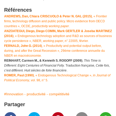
Références
ANDREWS, Dan, Chiara CRISCUOLO & Peter N. GAL (2015)
, « Frontier
firms, technology diffusion and public policy. Micro evidence from OECD
countries », OCDE,
productivity working paper
.
ANZOATEGUI, Diego, Diego COMIN, Mark GERTLER & Joseba MARTINEZ
(2016)
,
«
Endogenous technology adoption and R&D as sources of business
cycle persistence
»
, NBER,
working paper
, n° 22005, février.
FERNALD, John G. (2014)
, « Productivity and potential output before,
during, and after the Great Recession », 29ème conference annuelle du
NBER en macroéconomie.
REINHART, Carmen M., & Kenneth S. ROGOFF (2009)
,
This Time is
Different: Eight Centuries of Financial Folly
. Traduction française,
Cette fois,
c’est différent. Huit siècles de folie financière
.
ROMER, Paul (1990)
, « Endogenous Technological Change », in
Journal of
Political Economy
, vol. 98, n° 5.
#Innovation - productivité - compétitivité
Partager