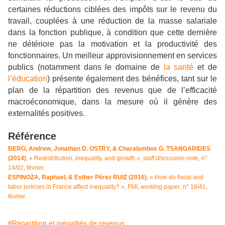
certaines réductions ciblées des impôts sur le revenu du
travail, couplées à une réduction de la masse salariale
dans la fonction publique, à condition que cette dernière
ne détériore pas la motivation et la productivité des
fonctionnaires. Un meilleur approvisionnement en services
publics (notamment dans le domaine de
la santé
et de
l’éducation
) présente également des bénéfices, tant sur le
plan de la répartition des revenus que de l’efficacité
macroéconomique, dans la mesure où il génère des
externalités positives.
Référence
BERG, Andrew, Jonathan D. OSTRY, & Charalambos G. TSANGARIDES
(2014)
, « Redistribution, inequality, and growth »,
staff discussion note
, n°
14/02, février.
ESPINOZA, Raphael, & Esther Pérez RUIZ (2016)
, « How do fiscal and
labor policies in France affect inequality? », FMI,
working paper
, n° 16/41,
février.
#Répartition et inégalités de revenus