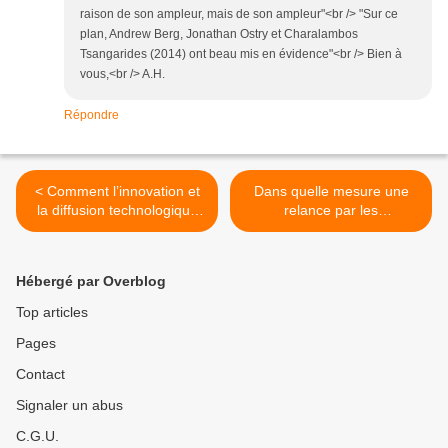
raison de son ampleur, mais de son ampleur"<br /> "Sur ce
plan, Andrew Berg, Jonathan Ostry et Charalambos
Tsangarides (2014) ont beau mis en évidence"<br /> Bien à
vous,<br /> A.H.
Répondre
< Comment l’innovation et
Dans quelle mesure une
la diffusion technologique
relance par les
contribuent à la persistance
infrastructures publiques
du cycle d’affaires
améliore-t-elle le bien-être
collectif ? >
Hébergé par Overblog
Top articles
Pages
Contact
Signaler un abus
C.G.U.