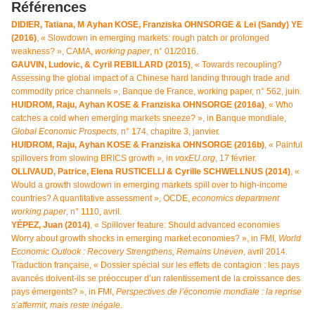
Références
DIDIER, Tatiana, M Ayhan KOSE, Franziska OHNSORGE & Lei (Sandy) YE
(2016)
, « Slowdown in emerging markets: rough patch or prolonged
weakness? », CAMA,
working paper
, n° 01/2016.
GAUVIN, Ludovic, & Cyril REBILLARD (2015)
, « Towards recoupling?
Assessing the global impact of a Chinese hard landing through trade and
commodity price channels », Banque de France, working paper, n° 562, juin.
HUIDROM, Raju, Ayhan KOSE & Franziska OHNSORGE (2016a)
, « Who
catches a cold when emerging markets sneeze? », in Banque mondiale,
Global Economic Prospects
, n° 174, chapitre 3, janvier.
HUIDROM, Raju, Ayhan KOSE & Franziska OHNSORGE (2016b)
, « Painful
spillovers from slowing BRICS growth », in
voxEU.org
, 17 février.
OLLIVAUD, Patrice, Elena RUSTICELLI & Cyrille SCHWELLNUS (2014)
, «
Would a growth slowdown in emerging markets spill over to high-income
countries? A quantitative assessment », OCDE,
economics department
working paper
, n° 1110, avril.
YÉPEZ, Juan (2014)
, « Spillover feature: Should advanced economies
Worry about growth shocks in emerging market economies? », in FMI,
World
Economic Outlook : Recovery Strengthens, Remains Uneven
, avril 2014.
Traduction française, « Dossier spécial sur les effets de contagion : les pays
avancés doivent-ils se préoccuper d’un ralentissement de la croissance des
pays émergents? », in FMI,
Perspectives de l’économie mondiale : la reprise
s’affermit, mais reste inégale
.