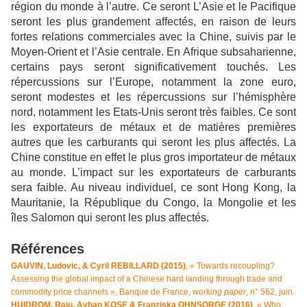
région du monde à l’autre. Ce seront L’Asie et le Pacifique
seront les plus grandement affectés, en raison de leurs
fortes relations commerciales avec la Chine, suivis par le
Moyen-Orient et l’Asie centrale. En Afrique subsaharienne,
certains pays seront significativement touchés. Les
répercussions sur l’Europe, notamment la zone euro,
seront modestes et les répercussions sur l’hémisphère
nord, notamment les Etats-Unis seront très faibles. Ce sont
les exportateurs de métaux et de matières premières
autres que les carburants qui seront les plus affectés. La
Chine constitue en effet le plus gros importateur de métaux
au monde. L’impact sur les exportateurs de carburants
sera faible. Au niveau individuel, ce sont Hong Kong, la
Mauritanie, la République du Congo, la Mongolie et les
îles Salomon qui seront les plus affectés.
Références
GAUVIN, Ludovic, & Cyril REBILLARD (2015)
, « Towards recoupling?
Assessing the global impact of a Chinese hard landing through trade and
commodity price channels », Banque de France,
working paper
, n° 562, juin.
HUIDROM, Raju, Ayhan KOSE & Franziska OHNSORGE (2016)
, « Who