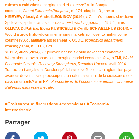
catches a cold when emerging markets sneeze? », in Banque
mondiale,
Global Economic Prospects
, n° 174, chapitre 3, janvier.
KIREYEV, Alexei, & Andrei LEONIDOV (2016)
, « China’s imports slowdown:
Spillovers, spillins, and spillbacks », FMI,
working paper
, n° 15/51, mars.
OLLIVAUD, Patrice, Elena RUSTICELLI & Cyrille SCHWELLNUS (2014)
, «
Would a growth slowdown in emerging markets spill over to high-income
countries? A quantitative assessment », OCDE,
economics department
working paper
, n° 1110, avril.
YÉPEZ, Juan (2014)
, « Spillover feature: Should advanced economies
Worry about growth shocks in emerging market economies? », in FMI,
World
Economic Outlook : Recovery Strengthens, Remains Uneven
, avril 2014.
Traduction française, « Dossier spécial sur les effets de contagion : les pays
avancés doivent-ils se préoccuper d’un ralentissement de la croissance des
pays émergents? », in FMI,
Perspectives de l’économie mondiale : la reprise
s’affermit, mais reste inégale
.
#Croissance et fluctuations économiques
#Economie
internationale
Partager