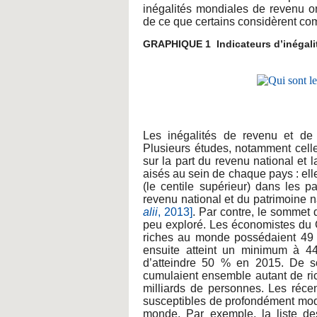
inégalités mondiales de revenu on
de ce que certains considèrent c
GRAPHIQUE 1 Indicateurs d’inégali
Les inégalités de revenu et de 
Plusieurs études, notamment cell
sur la part du revenu national et 
aisés au sein de chaque pays : el
(le centile supérieur) dans les 
revenu national et du patrimoine n
alii
, 2013]
. Par contre, le sommet 
peu exploré. Les économistes du C
riches au monde possédaient 49 
ensuite atteint un minimum à 4
d’atteindre 50 % en 2015. De s
cumulaient ensemble autant de ric
milliards de personnes. Les réc
susceptibles de profondément modif
monde. Par exemple, la liste des