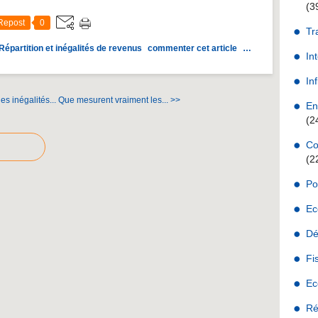
(3
Repost
0
Tr
Répartition et inégalités de revenus
commenter cet article
…
In
Inf
s inégalités...
Que mesurent vraiment les... >>
En
(2
Co
(2
Po
Ec
Dé
Fi
Ec
Ré