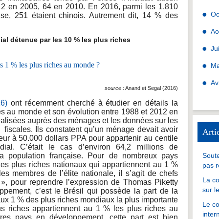
t 2 en 2005, 64 en 2010. En 2016, parmi les 1.810
Oc
ense, 251 étaient chinois. Autrement dit, 14 % des
Ao
 détenue par les 10 % les plus riches
Ju
Ma
Av
source
: Anand et Segal (2016)
16)
ont récemment cherché à étudier en détails la
es au monde et son évolution entre 1988 et 2012 en
réalisées auprès des ménages et les données sur les
fiscales. Ils constatent qu’un ménage devait avoir
Arti
eur à 50.000 dollars PPA pour appartenir au centile
dial. C’était le cas d’environ 64,2 millions de
 la population française. Pour de nombreux pays
Soute
es plus riches nationaux qui appartiennent au 1 %
pas r
es membres de l’élite nationale, il s’agit de chefs
La co
 », pour reprendre l’expression de Thomas Piketty
sur l
pement, c’est le Brésil qui possède la part de la
aux 1 % des plus riches mondiaux la plus importante
Le co
us riches appartiennent au 1 % les plus riches au
inter
res pays en développement, cette part est bien