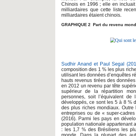
Chinois en 1996 ; elle en incluai
milliardaires que cette liste rec
milliardaires étaient chinois.
GRAPHIQUE 2 Part du revenu mondial
Sudhir Anand et Paul Segal (20
composition des 1 % les plus rich
utilisant les données d’enquêtes 
hauts revenus tirées des données 
en 2012 un revenu par tête supéri
supérieur de la répartition mon
personnes, soit l’équivalent de
développés, ce sont les 5 à 8 % d
des plus riches mondiaux. Outre l
entreprises ou de « super-cadres
(2016). Parmi les pays en dévelop
population nationale appartenant 
: les 1,7 % des Brésiliens les pl
monde. Dans la plupart des aut