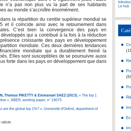
Introdu
de n’a pas non plus vu la part de ses habitants
Le hub
iches au monde s’accroître énormément.
 dans la répartition du centile supérieur mondial se
5 et il coïncide ainsi avec le retournement dans
diales. C’est bien la convergence des pays en
Caté
développés qui a contribué à la fois à la réduction
a présence croissante des pays en développement
Cr
répartition mondiale. Ces deux dernières tendances
(1
 financière mondiale qui a durablement freiné la
és. Elles sont susceptibles de se poursuivre aussi
Re
lus forte dans les pays en développement que dans
Po
(5
Po
N, Thomas PIKETTY & Emmanuel SAEZ (2013)
, « The top 1
Ré
ctive », NBER,
working paper
, n° 19075.
In
o are the global top 1%? », Université d'Oxford,
department of
Ec
 siècle
.
In