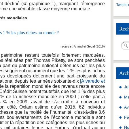
t décliné (
cf
. graphique 1), marquant l’émergence
Tweets 
omme une véritable classe moyenne mondiale.
tés mondiales
Rech
source
: Anand et Segal (2016)
patrimoine restent toutefois fortement marquées.
es réalisées par Thomas Piketty, se sont penchées
la part du patrimoine national détenues par les plus
les suggèrent notamment que les 1 % les plus riches
Arch
pays développés détiennent une part croissante du
ational depuis les années soixante-dix
[Alvaredo
et
de la répartition mondiale des revenus reste encore
Ju
rédit Suisse notent toutefois que les 1 % des plus
% de la richesse mondiale en 2000 ; cette part a
Ma
4 % en 2009, avant de s’accroître à nouveau et
on côté, Oxfam estime qu’en 2015, 62 individus
Av
hesse que la moitié de l’humanité, c’est-à-dire 3,6
ents bouleversements de l’économie mondiale sont
Fé
ier la répartition des catégories les plus riches au
No
 milliardaires tenue par Forbes n’incluait aucun