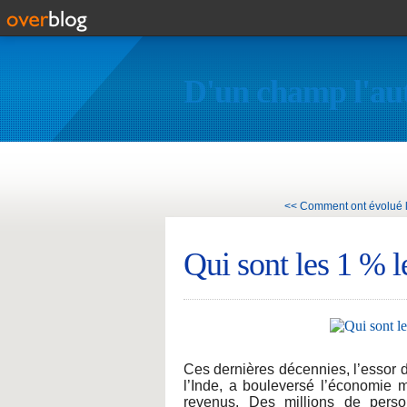
D'un champ l'au
<< Comment ont évolué le
Qui sont les 1 % l
Ces dernières décennies, l’essor d
l’Inde, a bouleversé l’économie 
revenus. Des millions de perso