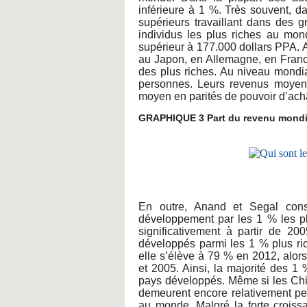
inférieure à 1 %. Très souvent, d
supérieurs travaillant dans des 
individus les plus riches au mo
supérieur à 177.000 dollars PPA. Au
au Japon, en Allemagne, en Franc
des plus riches. Au niveau mondia
personnes. Leurs revenus moyens
moyen en parités de pouvoir d’ach
GRAPHIQUE 3 Part du revenu mondial
En outre, Anand et Segal cons
développement par les 1 % les p
significativement à partir de 20
développés parmi les 1 % plus ri
elle s’élève à 79 % en 2012, alor
et 2005. Ainsi, la majorité des 1
pays développés. Même si les Chino
demeurent encore relativement peu
au monde. Malgré la forte croissa