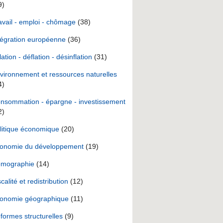
9)
avail - emploi - chômage
(38)
tégration européenne
(36)
lation - déflation - désinflation
(31)
vironnement et ressources naturelles
4)
nsommation - épargne - investissement
2)
litique économique
(20)
onomie du développement
(19)
mographie
(14)
scalité et redistribution
(12)
onomie géographique
(11)
formes structurelles
(9)