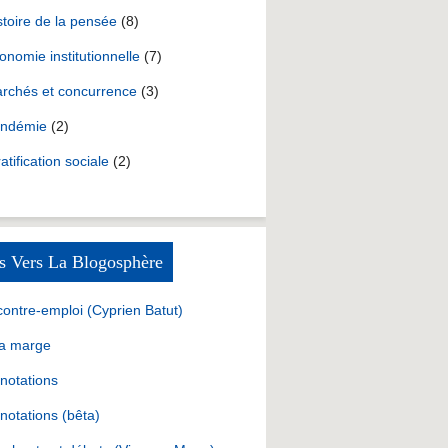
stoire de la pensée
(8)
onomie institutionnelle
(7)
rchés et concurrence
(3)
ndémie
(2)
ratification sociale
(2)
s Vers La Blogosphère
contre-emploi (Cyprien Batut)
la marge
notations
notations (bêta)