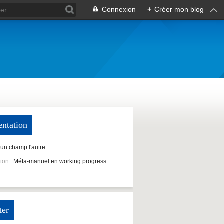
Connexion
+
Créer mon blog
entation
D'un champ l'autre
tion
: Méta-manuel en working progress
ter