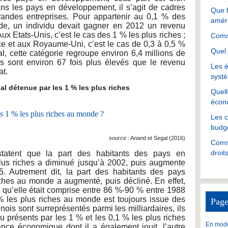
ans les pays en développement, il s’agit de cadres
Que f
grandes entreprises. Pour appartenir au 0,1 % des
amér
nde, un individu devait gagner en 2012 un revenu
x Etats-Unis, c’est le cas des 1 % les plus riches ;
Comme
e et aux Royaume-Uni, c’est le cas de 0,3 à 0,5 %
Quel 
l, cette catégorie regroupe environ 6,4 millions de
 sont environ 67 fois plus élevés que le revenu
Les é
at.
systè
 détenue par les 1 % les plus riches
Quell
écon
Les 
budgé
source
: Anand et Segal (2016)
Comme
droit
tatent que la part des habitants des pays en
lus riches a diminué jusqu’à 2002, puis augmente
05. Autrement dit, la part des habitants des pays
ches au monde a augmenté, puis décliné. En effet,
s qu’elle était comprise entre 86 %-90 % entre 1988
 % les plus riches au monde est toujours issue des
Page
is sont surreprésentés parmi les milliardaires, ils
 présents par les 1 % et les 0,1 % les plus riches
En mode
nce économique dont il a également jouit, l’autre