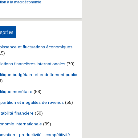
ction à la macroéconomie
gories
oissance et fluctuations économiques
15)
lations financières internationales
(70)
litique budgétaire et endettement public
9)
litique monétaire
(58)
partition et inégalités de revenus
(55)
stabilité financière
(50)
onomie internationale
(39)
novation - productivité - compétitivité