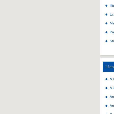
Hi
Ec
Ma
Pa
St
Lien
À 
A 
An
An