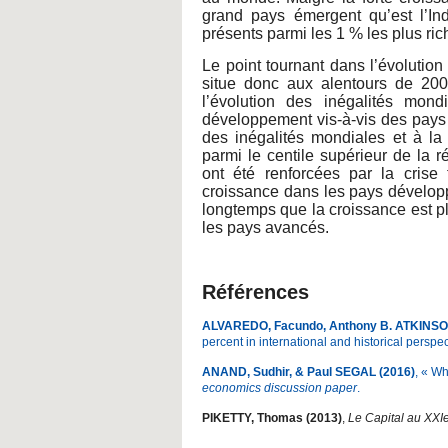
grand pays émergent qu’est l’In
présents parmi les 1 % les plus r
Le point tournant dans l’évolution
situe donc aux alentours de 200
l’évolution des inégalités mon
développement vis-à-vis des pays 
des inégalités mondiales et à l
parmi le centile supérieur de la 
ont été renforcées par la crise
croissance dans les pays développ
longtemps que la croissance est p
les pays avancés.
Références
ALVAREDO, Facundo, Anthony B. ATKINSO
percent in international and historical perspe
ANAND, Sudhir, & Paul SEGAL (2016)
, « Wh
economics discussion paper
.
PIKETTY, Thomas (2013)
,
Le Capital au XXIe