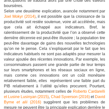
anticipations se traduira alors par une chute des valeurs
boursières.
Selon une deuxième explication, avancée notamment par
Joel Mokyr (2014)
, il est possible que la croissance de la
productivité soit restée soutenue, voire ait accélérée, mais
que cela ait échappé aux indicateurs. Bref, le
ralentissement de la productivité que l’on a observé cette
dernière décennie est peut-être illusoire ; la population tire
peut-être davantage de gains des nouvelles technologies
qu’on ne le pense. Cela s’expliquerait par le fait que les
indicateurs habituels ne sont pas adaptés pour mesurer la
valeur ajoutée des récentes innovations. Par exemple, les
consommateurs passent une grande partie de leur temps
sur leurs smartphones et les réseaux sociaux en ligne,
mais comme ces innovations ont un coût monétaire
relativement faible, elles représentent une faible part du
PIB relativement à l’utilité qu’elles procurent. Pourtant,
plusieurs études, notamment celles de
Roberto Cardarelli
et Lusine Lusinyan (2015)
,
Chad Syverson (2016)
et
David
Byrne
et alii
(2016)
suggèrent que les problèmes de
mesure ne peuvent être la principale explication derrière le