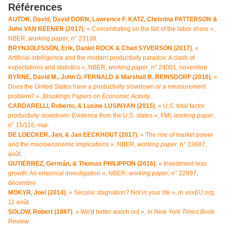
Références
AUTOR, David, David DORN, Lawrence F. KATZ, Christina PATTERSON &
John VAN REENEN (2017)
, « Concentrating on the fall of the labor share »,
NBER,
working paper
, n° 23108.
BRYNJOLFSSON, Erik, Daniel ROCK & Chad SYVERSON (2017)
, «
Artificial intelligence and the modern productivity paradox: A clash of
expectations and statistics », NBER,
working paper
, n° 24001, novembre.
BYRNE, David M., John G. FERNALD & Marshall B. REINSDORF (2016)
, «
Does the United States have a productivity slowdown or a measurement
problem? »,
Brookings Papers on Economic Activity
.
CARDARELLI, Roberto, & Lusine LUSINYAN (2015)
, « U.S. total factor
productivity slowdown: Evidence from the U.S. states », FMI,
working paper
,
n° 15/116, mai.
DE LOECKER, Jan, & Jan EECKHOUT (2017)
, « The rise of market power
and the macroeconomic implications », NBER,
working paper
, n° 23687,
août.
GUTIÉRREZ, Germán, & Thomas PHILIPPON (2016)
, « Investment-less
growth: An empirical investigation », NBER,
working paper
, n° 22897,
décembre.
MOKYR, Joel (2014)
, « Secular stagnation? Not in your life », in
voxEU.org
,
11 août.
SOLOW, Robert (1987)
, « We'd better watch out », in
New York Times Book
Review
.