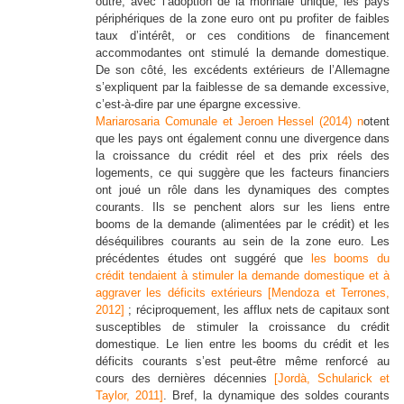
outre, avec l’adoption de la monnaie unique, les pays
périphériques de la zone euro ont pu profiter de faibles
taux d’intérêt, or ces conditions de financement
accommodantes ont stimulé la demande domestique.
De son côté, les excédents extérieurs de l’Allemagne
s’expliquent par la faiblesse de sa demande excessive,
c’est-à-dire par une épargne excessive.
Mariarosaria Comunale et Jeroen Hessel (2014) n
otent
que les pays ont également connu une divergence dans
la croissance du crédit réel et des prix réels des
logements, ce qui suggère que les facteurs financiers
ont joué un rôle dans les dynamiques des comptes
courants. Ils se penchent alors sur les liens entre
booms de la demande (alimentées par le crédit) et les
déséquilibres courants au sein de la zone euro. Les
précédentes études ont suggéré que
les booms du
crédit tendaient à stimuler la demande domestique et à
aggraver les déficits extérieurs [Mendoza et Terrones,
2012]
; réciproquement, les afflux nets de capitaux sont
susceptibles de stimuler la croissance du crédit
domestique. Le lien entre les booms du crédit et les
déficits courants s’est peut-être même renforcé au
cours des dernières décennies
[Jordà, Schularick et
Taylor, 2011]
. Bref, la dynamique des soldes courants