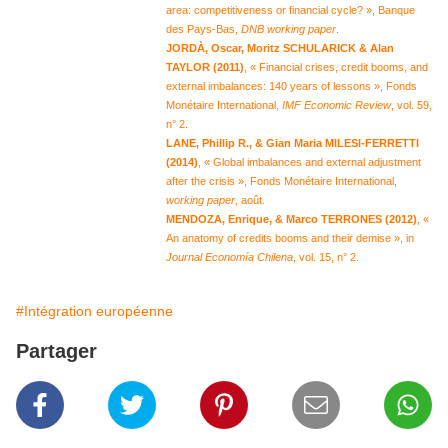
area: competitiveness or financial cycle? », Banque
des Pays-Bas,
DNB working paper
.
J
ORDÀ, Oscar, Moritz SCHULARICK & Alan
TAYLOR (2011)
, « Financial crises, credit booms, and
external imbalances: 140 years of lessons », Fonds
Monétaire International,
IMF Economic Review
, vol. 59,
n° 2.
L
ANE, Phillip R., & Gian Maria MILESI-FERRETTI
(2014)
, « Global imbalances and external adjustment
after the crisis », Fonds Monétaire International,
working paper
, août.
M
ENDOZA, Enrique, & Marco TERRONES (2012)
, «
An anatomy of credits booms and their demise », in
Journal Economía Chilena
, vol. 15, n° 2.
#Intégration européenne
Partager