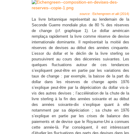
source
: Eichengreen
et alii
(2014)
La livre britannique représentait au lendemain de la
Seconde Guerre mondiale plus de 80 % des réserves
de change (
cf
. graphique 1). Le dollar américain
remplaça rapidement la livre comme réserve de devise
internationale dominante. Il représentait la moitié des
réserves de devises au début des années cinquante.
L’essor du dollar et le déclin de la livre sterling se
poursuivirent au cours des décennies suivantes. Les
quelques fluctuations autour de ces tendances
s’expliquent peut-être en partie par les variations des
taux de change : par exemple, la baisse de la part du
dollar dans les réserves de change après 1976
s’explique peut-être par la dépréciation du dollar vis-à-
vis des autres devises ; l’accélération de la chute de la
livre sterling à la fin des années soixante et au début
des années soixante-dix s’explique quant à elle
notamment par sa dépréciation ; sa chute en 1976
s’explique en partie par les crises de balance des
paiements et de devise que le Royaume-Uni a connues
cette année-là. Par conséquent, il est intéressant
d’étudier les fluctuations des parts des devises dans les