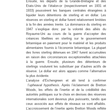
Ensuite, les départs de la Grande-Bretagne et des
Etats-Unis de l’étalon-or (respectivement en 1931 et
1933) poussèrent les banques centrales étrangères à
liquider leurs détentions de sterling et en dollar. Les
réserves en sterling et dollar furent relativement limitées
à la fin des années trente. La dominance du sterling en
1947 s’explique donc par la volonté des alliés du
Royaume-Uni au cours de la guerre d’accepter des
créances libellées en sterling sur le gouvernement
britannique en paiement pour le matériel et les produits
alimentaires fournis à l’économie britannique. La plupart
des livres sterling détenues en 1947 furent accumulées
en raison des circonstances exceptionnelles attachées
à la guerre. Ensuite, plusieurs des détenteurs de
sterlings voulurent les substituer par d’autres actifs de
réserve. Le dollar est alors apparu comme l’alternative
la plus évidente.
L’analyse d’Eichengreen et alii tend à confirmer
l’
upheaval hypothesis
. Après l’éclatement de Bretton
Woods, les effets de l’inertie et de la crédibilité des
autorités politiques sur le choix en devises des réserves
internationales sont devenus plus puissants, tandis que
ceux associés aux effets de réseaux se sont affaiblis.
L’accroissement de l’inertie après Bretton Woods reflète