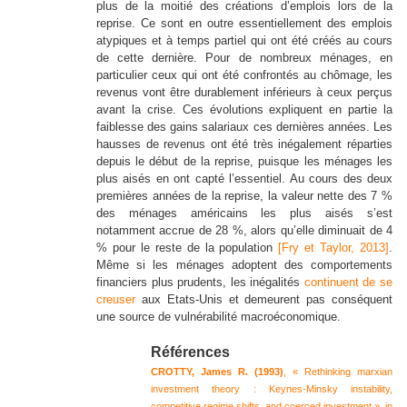
plus de la moitié des créations d’emplois lors de la
reprise. Ce sont en outre essentiellement des emplois
atypiques et à temps partiel qui ont été créés au cours
de cette dernière. Pour de nombreux ménages, en
particulier ceux qui ont été confrontés au chômage, les
revenus vont être durablement inférieurs à ceux perçus
avant la crise. Ces évolutions expliquent en partie la
faiblesse des gains salariaux ces dernières années. Les
hausses de revenus ont été très inégalement réparties
depuis le début de la reprise, puisque les ménages les
plus aisés en ont capté l’essentiel. Au cours des deux
premières années de la reprise, la valeur nette des 7 %
des ménages américains les plus aisés s’est
notamment accrue de 28 %, alors qu’elle diminuait de 4
% pour le reste de la population
[Fry et Taylor, 2013]
.
Même si les ménages adoptent des comportements
financiers plus prudents, les inégalités
continuent de se
creuser
aux Etats-Unis et demeurent pas conséquent
une source de vulnérabilité macroéconomique.
Références
CROTTY, James R. (1993)
, « Rethinking marxian
investment theory : Keynes-Minsky instability,
competitive regime shifts, and coerced investment », in