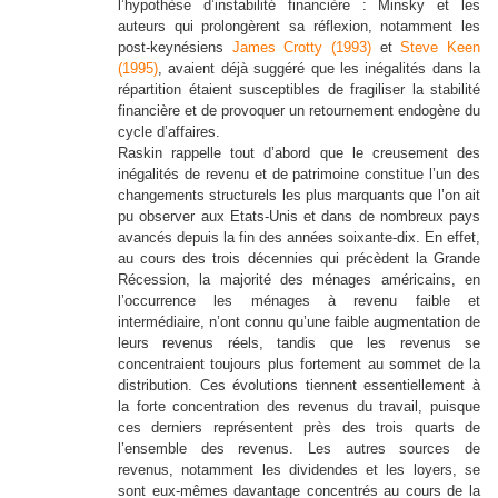
l’hypothèse d’instabilité financière : Minsky et les
auteurs qui prolongèrent sa réflexion, notamment les
post-keynésiens
James Crotty (1993)
et
Steve Keen
(1995)
, avaient déjà suggéré que les inégalités dans la
répartition étaient susceptibles de fragiliser la stabilité
financière et de provoquer un retournement endogène du
cycle d’affaires.
Raskin rappelle tout d’abord que le creusement des
inégalités de revenu et de patrimoine constitue l’un des
changements structurels les plus marquants que l’on ait
pu observer
aux Etats-Unis et dans de nombreux pays
avancés
depuis la fin des années soixante-dix. En effet,
au cours des trois décennies qui précèdent la Grande
Récession, la majorité des ménages américains, en
l’occurrence les ménages à revenu faible et
intermédiaire, n’ont connu qu’une faible augmentation de
leurs revenus réels, tandis que les revenus se
concentraient toujours plus fortement au sommet de la
distribution. Ces évolutions tiennent essentiellement à
la forte concentration des revenus du travail, puisque
ces derniers représentent près des trois quarts de
l’ensemble des revenus. Les autres sources de
revenus, notamment les dividendes et les loyers, se
sont eux-mêmes davantage concentrés au cours de la