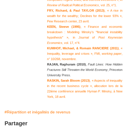
Review of Radical Political Economics
, vol. 25, n°1.
FRY, Richard, & Paul TAYLOR (2013)
, « A rise in
wealth for the wealthy; Declines for the lower 93% »,
Pew Research center, 23 avril.
KEEN, Steeve (1995)
, « Finance and economic
breakdown : Modeling Minsky’s "financial instability
hypothesis" », in
Journal of Post Keynesian
Economics
, vol. 17, n°4.
KUMHOF,
Michael, & Romain RANCIERE (2011)
, «
Inequality, leverage and crises », FMI,
working paper
,
n° 10/268, novembre.
RAJAN, Raghuram (2010)
,
Fault Lines: How Hidden
Fractures Still Threaten the World Economy
, Princeton
University Press.
RASKIN, Sarah Bloom (2013)
, « Aspects of inequality
in the recent business cycle », allocution lors de la
22ième conférence annuelle Hyman P. Minsky, à New
York, 18 avril.
#Répartition et inégalités de revenus
Partager