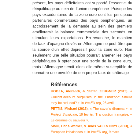
présent, les pays déficitaires ont supporté l’essentiel du
rééquilibrage au sein de l’union européenne. Puisque les
pays excédentaires de la zone euro sont les principaux
partenaires commerciaux des pays périphériques, un
accroissement de la demande au sein des premiers
améliorerait la balance commerciale des seconds en
stimulant leurs exportations. En revanche, le maintien
de taux d’épargne élevés en Allemagne ne peut être que
la source d’un effet dépressif pour la zone euro. Non
seulement une telle situation pourrait amener les pays
périphériques à opter pour une sortie de la zone euro,
mais l’Allemagne serait alors elle-même susceptible de
connaître une envolée de son propre taux de chômage.
Références
HOBZA, Alexandr, & Stefan ZEUGNER (2013)
, «
Current-account surpluses in the Eurozone: Should
they be reduced? », in
VoxEU.org
, 26 avril.
PETTIS, Michael (2013)
, « The saver’s dilemma », in
Project Syndicate
, 19 février.
Tranduction française,
«
Le dilemme du sauveur »
.
SINN, Hans-Werner, & Akos VALENTINYI (2013)
, «
European imbalances », in
VoxEU.org
, 9 mars.