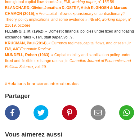
from global capital flow shocks? », FMI,
working paper
, n° 15/159.
BLANCHARD, Olivier, Jonathan D. OSTRY, Atish R. GHOSH & Marcos
CHAMON (2015)
, « Are capital inflows expansionary or contractionary?
Theory, policy implications, and some evidence », NBER,
working paper
, n°
21619, octobre.
FLEMING, J. M. (1962)
, « Domestic financial policies under fixed and floating
exchange rates », FMI,
staff paper
, vol. 9.
KRUGMAN, Paul (2014)
, « Currency regimes, capital flows, and crises », in
FMI,
IMF Economic Review
.
MUNDELL, Robert (1963)
, « Capital mobility and stabilization policy under
fixed and flexible exchange rates », in
Canadian Journal of Economics and
Political Science
, vol. 29.
#Relations financières internationales
Partager
Vous aimerez aussi